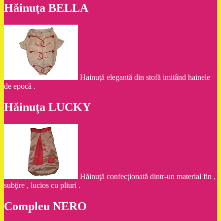
Hăinuţa BELLA
Hainuţă elegantă din stofă imitând hainele
de epocă .
Hăinuţa LUCKY
Hăinuţă confecţionată dintr-un material fin ,
subţire , lucios cu pliuri .
Compleu NERO