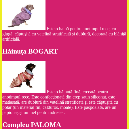
Este o haină pentru anotimpul rece, cu
glugă, căptuşită cu vatelină stratificată şi dublură, decorată cu blăniţă
artificială.
Hăinuţa BOGART
Este o hăinuţă fină, creeată pentru
anotimpul rece. Este confecţionată din crep satin siliconat, este
matlasată, are dublură din vatelină stratificată şi este căptuşită cu
polar (un material fin, călduros, moale). Este paspoalată, are un
papionaş şi un inel pentru adresier.
Compleu PALOMA