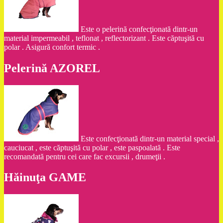
Este o pelerină confecţionată dintr-un
material impermeabil , teflonat , reflectorizant . Este căptuşită cu
polar . Asigură confort termic .
Pelerină AZOREL
Este confecţionată dintr-un material special ,
cauciucat , este căptuşită cu polar , este paspoalată . Este
recomandată pentru cei care fac excursii , drumeţii .
Hăinuţa GAME