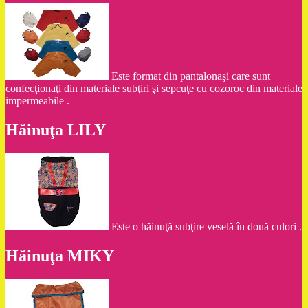
Este format din pantalonaşi care sunt
confecţionaţi din materiale subţiri şi sepcuţe cu cozoroc din materiale
impermeabile .
Hăinuţa LILY
Este o hăinuţă subţire veselă în două culori .
Hăinuţa MIKY