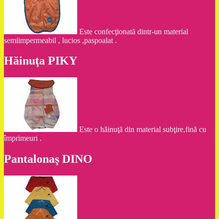
Este confecţionată dintr-un material
semiimpermeabil , lucios ,paspoalat .
Hăinuţa PIKY
Este o hăinuţă din material subţire,fină cu
împrimeuri .
Pantalonaş DINO