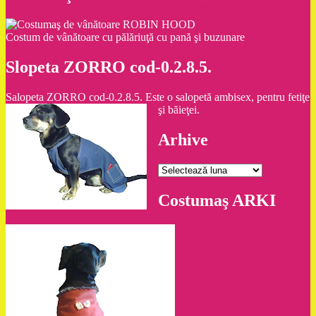
Costum de vânătoare cu pălăriuţă cu pană şi buzunare
Slopeta ZORRO cod-0.2.8.5.
Salopeta ZORRO cod-0.2.8.5. Este o salopetă ambisex, pentru fetiţe
şi băieţei.
Arhive
Arhive
Costumaş ARKI