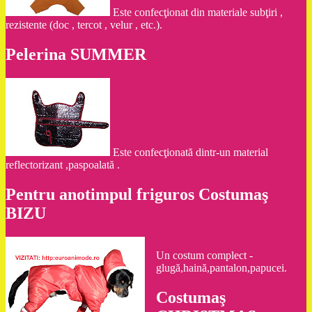
Este confecţionat din materiale subţiri ,
rezistente (doc , tercot , velur , etc.).
Pelerina SUMMER
Este confecţionată dintr-un material
reflectorizant ,paspoalată .
Pentru anotimpul friguros Costumaş
BIZU
Un costum complect -
glugă,haină,pantalon,papucei.
Costumaş