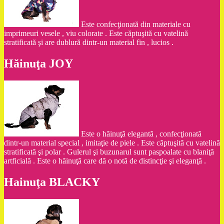
Este confecţionată din materiale cu
imprimeuri vesele , viu colorate . Este căptuşită cu vatelină
stratificată şi are dublură dintr-un material fin , lucios .
Hăinuţa JOY
Este o hăinuţă elegantă , confecţionată
dintr-un material special , imitaţie de piele . Este căptuşită cu vatelină
stratificată şi polar . Gulerul şi buzunarul sunt paspoalate cu blaniţă
artficială . Este o hăinuţă care dă o notă de distincţie şi eleganţă .
Hainuţa BLACKY