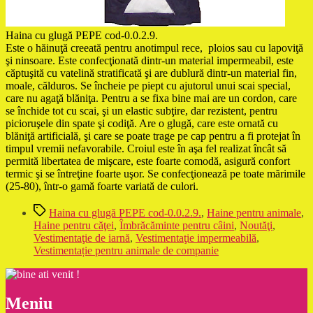
Haina cu glugă PEPE cod-0.0.2.9.
Este o hăinuţă creeată pentru anotimpul rece, ploios sau cu lapoviţă
şi ninsoare. Este confecţionată dintr-un material impermeabil, este
căptuşită cu vatelină stratificată şi are dublură dintr-un material fin,
moale, călduros. Se încheie pe piept cu ajutorul unui scai special,
care nu agaţă blăniţa. Pentru a se fixa bine mai are un cordon, care
se închide tot cu scai, şi un elastic subţire, dar rezistent, pentru
picioruşele din spate şi codiţă. Are o glugă, care este ornată cu
blăniţă artificială, şi care se poate trage pe cap pentru a fi protejat în
timpul vremii nefavorabile. Croiul este în aşa fel realizat încât să
permită libertatea de mişcare, este foarte comodă, asigură confort
termic şi se întreţine foarte uşor. Se confecţionează pe toate mărimile
(25-80), într-o gamă foarte variată de culori.
Etichete
Haina cu glugă PEPE cod-0.0.2.9.
,
Haine pentru animale
,
Haine pentru căţei
,
Îmbrăcăminte pentru câini
,
Noutăţi
,
Vestimentaţie de iarnă
,
Vestimentaţie impermeabilă
,
Vestimentație pentru animale de companie
Meniu