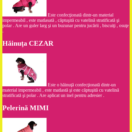
Este confecţionată dintr-un material
impermeabil , este matlasată , căptuşită cu vatelină stratificată şi
polar . Are un guler larg şi un buzunar pentru jucării , biscuiţi , osuţe
.
Hăinuţa CEZAR
Este o hăinuţă confecţionată dintr-un
material impermeabil , este matlastă şi este căptuşită cu vatelină
stratificată şi polar . Are aplicat un inel pentru adresier .
Pelerină MIMI