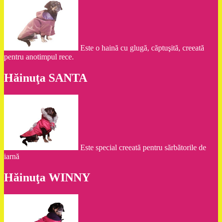
Este o haină cu glugă, căptuşită, creeată
pentru anotimpul rece.
Hăinuţa SANTA
Este special creeată pentru sărbătorile de
iarnă
Hăinuţa WINNY