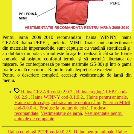
Pentru iarna 2009–2010 recomandăm: haina WINNY, haina
CEZAR, haina PEPE şi pelerina MIMI. Toate sunt confecţionate
din materiale impermeabile, sunt căptuşite cu vatelină stratificată şi
au dublură din polar. Croiul este în aşa fel realizat încât să fie foarte
comode, să asigure confortul termic şi să permită libertatea de
mişcare. Se confecţionează pe toate mărimile (25-80) şi într-o gamă
foarte variată de culori. Raportul calitate/preţ este excelent.
Pentru o descriere completă accesaţi: vestimentaţie de iarnă din
meniu.
Etichete
Haina CEZAR cod-0.2.0.2.
,
Haina cu glugă PEPE cod-
0.0.2.9.
,
Haina WINNY cod-0.1.9.2.
,
Haine pentru animale
,
Haine pentru căţei
,
Îmbrăcăminte pentru câini
,
Pelerina MIMI
cod-0.0.0.4.
,
Produse la prețuri de criză
,
Produse
recomandate
,
Vestimentaţie de iarnă
,
Vestimentație pentru
animale de companie
Categorii
Haina cu glugă PEPE cod-0.0.2.9.
Haine pentru animale
Haine