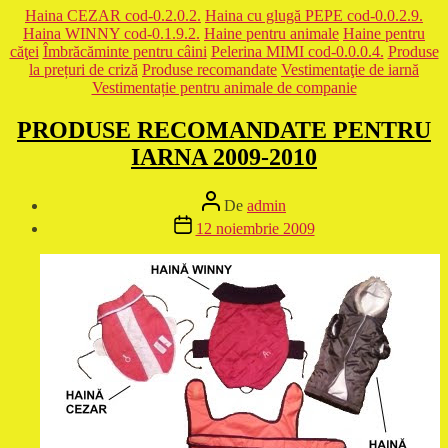
Categorii
Haina CEZAR cod-0.2.0.2.
Haina cu glugă PEPE cod-0.0.2.9.
Haina WINNY cod-0.1.9.2.
Haine pentru animale
Haine pentru
căţei
Îmbrăcăminte pentru câini
Pelerina MIMI cod-0.0.0.4.
Produse
la prețuri de criză
Produse recomandate
Vestimentaţie de iarnă
Vestimentație pentru animale de companie
PRODUSE RECOMANDATE PENTRU
IARNA 2009-2010
Autor
De
admin
articol
Dată
12 noiembrie 2009
articol