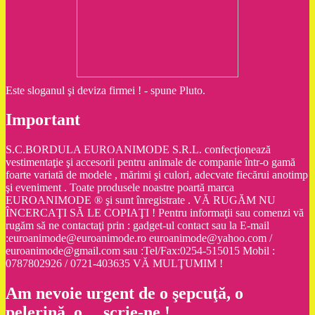
Este sloganul şi deviza firmei ! - spune Pluto.
Important
S.C.BORDULA EUROANIMODE S.R.L. confecţionează
vestimentaţie şi accesorii pentru animale de companie într-o gamă
foarte variată de modele , mărimi şi culori, adecvate fiecărui anotimp
şi eveniment . Toate produsele noastre poartă marca
EUROANIMODE ® şi sunt înregistrate . VĂ RUGĂM NU
ÎNCERCAŢI SĂ LE COPIAŢI ! Pentru informaţii sau comenzi vă
rugăm să ne contactaţi prin : gadget-ul contact sau la E-mail
:euroanimode@euroanimode.ro euroanimode@yahoo.com /
euroanimode@gmail.com sau :Tel/Fax:0254-515015 Mobil :
0787802926 / 0721-403635 VĂ MULŢUMIM !
Am nevoie urgent de o şepcuţă, o
pelerină, o… scrie-ne !