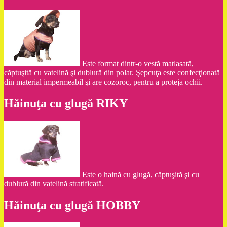
Este format dintr-o vestă matlasată,
căptuşită cu vatelină şi dublură din polar. Şepcuţa este confecţionată
din material impermeabil şi are cozoroc, pentru a proteja ochii.
Hăinuţa cu glugă RIKY
Este o haină cu glugă, căptuşită şi cu
dublură din vatelină stratificată.
Hăinuţa cu glugă HOBBY