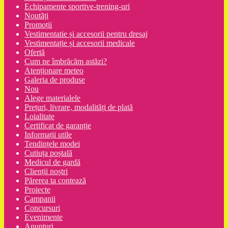
Echipamente sportive-trening-uri
Noutăți
Promoții
Vestimentatie și accesorii pentru dresaj
Vestimentație și accesorii medicale
Ofertă
Cum ne îmbrăcăm astăzi?
Atenționare meteo
Galeria de produse
Nou
Alege materialele
Prețuri, livrare, modalități de plată
Loialitate
Certificat de garanție
Informații utile
Tendințele modei
Cutiuța poștală
Medicul de gardă
Clienții noștri
Părerea ta contează
Proiecte
Campanii
Concursuri
Evenimente
Anunțuri