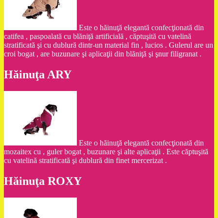
Este o hăinuţă elegantă confecţionată din
catifea , paspoalată cu blăniţă artificială , căptuşită cu vatelină
stratificată şi cu dublură dintr-un material fin , lucios . Gulerul are un
croi bogat , are buzunare şi aplicaţii din blăniţă şi şnur filigranat .
Hăinuţa ARY
Este o hăinuţă elegantă confecţionată din
mozaitex cu , guler bogat , buzunare şi alte aplicaţii . Este căptuşită
cu vatelină stratificată şi dublură din finet mercerizat .
Hăinuţa ROXY