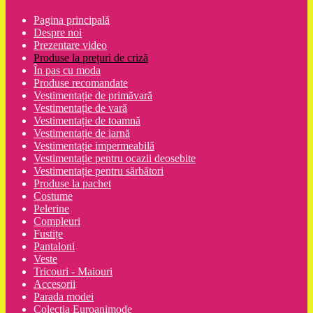
Pagina principală
Despre noi
Prezentare video
Produse la prețuri de criză
În pas cu moda
Produse recomandate
Vestimentație de primăvară
Vestimentație de vară
Vestimentație de toamnă
Vestimentație de iarnă
Vestimentație impermeabilă
Vestimentație pentru ocazii deosebite
Vestimentație pentru sărbători
Produse la pachet
Costume
Pelerine
Compleuri
Fustițe
Pantaloni
Veste
Tricouri - Maiouri
Accesorii
Parada modei
Colecția Euroanimode