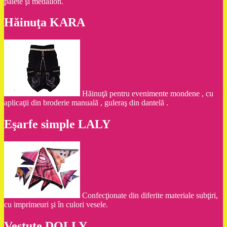
paiete şi medalion.
Hăinuţa KARA
Hăinuţă pentru evenimente mondene , cu
aplicaţii din broderie manuală , guleraş din dantelă .
Eşarfe simple LALY
Confecţionate din diferite materiale subţiri,
cu imprimeuri şi în culori vesele.
Vestuţe DOLLY