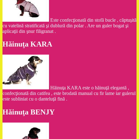
Este confecţionată din stofă bucle , căptuşită
cu vatelină stratificată şi dublură din polar . Are un guler bogat şi
aplicaţii din şnur filigranat .
Hăinuţa KARA
Hăinuţa KARA este o hăinuţă elegantă ,
confecţionată din catifea , este brodată manual cu fir lame iar gulerul
este subliniat cu o danteluţă fină .
Hăinuţa BENJY