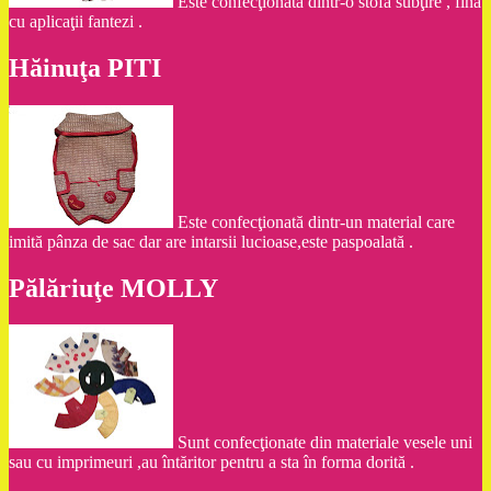
Este confecţionată dintr-o stofă subţire , fină
cu aplicaţii fantezi .
Hăinuţa PITI
Este confecţionată dintr-un material care
imită pânza de sac dar are intarsii lucioase,este paspoalată .
Pălăriuţe MOLLY
Sunt confecţionate din materiale vesele uni
sau cu imprimeuri ,au întăritor pentru a sta în forma dorită .