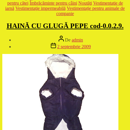
pentru căţei
Îmbrăcăminte pentru câini
Noutăţi
Vestimentaţie de
iarnă
Vestimentaţie impermeabilă
Vestimentație pentru animale de
companie
HAINĂ CU GLUGĂ PEPE cod-0.0.2.9.
Autor
De
admin
articol
Dată
2 septembrie 2009
articol