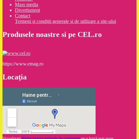
Mass media
Divertisment
Contact
Termeni şi condiţii generale şi de utilizare a site-ului
Produsele noastre si pe CEL.ro
https://www.emag.ro
Locaţia
Vizualizaţi
Haine pentru animale de companie
pe o hartă mai mare