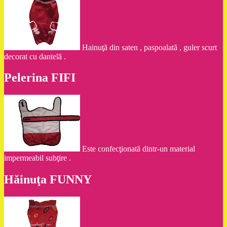
Hainuţă din saten , paspoalată , guler scurt
decorat cu dantelă .
Pelerina FIFI
Este confecţionată dintr-un material
impermeabil subţire .
Hăinuţa FUNNY