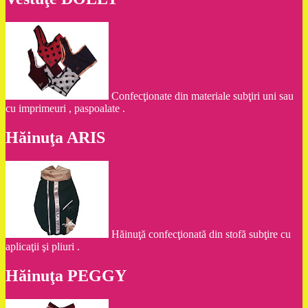
Confecţionate din materiale subţiri uni sau
cu imprimeuri , paspoalate .
Hăinuţa ARIS
Hăinuţă confecţionată din stofă subţire cu
aplicaţii şi pliuri .
Hăinuţa PEGGY