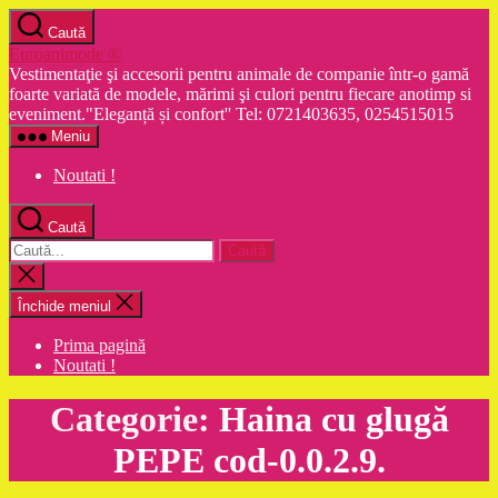
Sari
Caută
la
Euroanimode ®
conținut
Vestimentaţie şi accesorii pentru animale de companie într-o gamă
foarte variată de modele, mărimi şi culori pentru fiecare anotimp si
eveniment."Eleganță și confort'' Tel: 0721403635, 0254515015
Meniu
Noutati !
Caută
Caută
după:
Închide
căutarea
Închide meniul
Prima pagină
Noutati !
Categorie:
Haina cu glugă
PEPE cod-0.0.2.9.