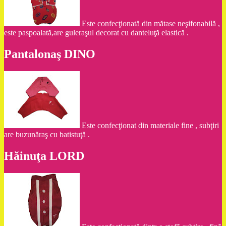
Este confecţionată din mătase neşifonabilă ,
este paspoalată,are guleraşul decorat cu danteluţă elastică .
Pantalonaş DINO
Este confecţionat din materiale fine , subţiri
are buzunăraş cu batistuţă .
Hăinuţa LORD