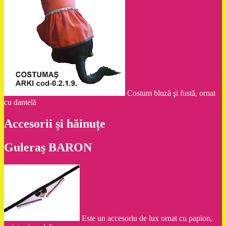
Costum bluză şi fustă, ornat
cu dantelă
Accesorii și hăinuțe
Guleraş BARON
Este un accesoriu de lux ornat cu papion,