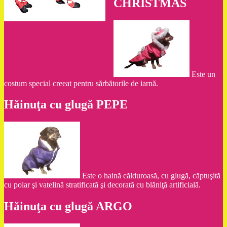
CHRISTMAS
Este un
costum special creeat pentru sărbătorile de iarnă.
Hăinuţa cu glugă PEPE
Este o haină călduroasă, cu glugă, căptuşită
cu polar şi vatelină stratificată şi decorată cu blăniţă artificială.
Hăinuţa cu glugă ARGO