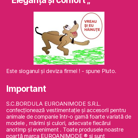
” Eleganţă şi confort „
Este sloganul şi deviza firmei ! - spune Pluto.
Important
S.C.BORDULA EUROANIMODE S.R.L.
confecţionează vestimentaţie şi accesorii pentru
animale de companie într-o gamă foarte variată de
modele , mărimi şi culori, adecvate fiecărui
anotimp şi eveniment . Toate produsele noastre
poartă marca EUROANIMODE ® şi sunt