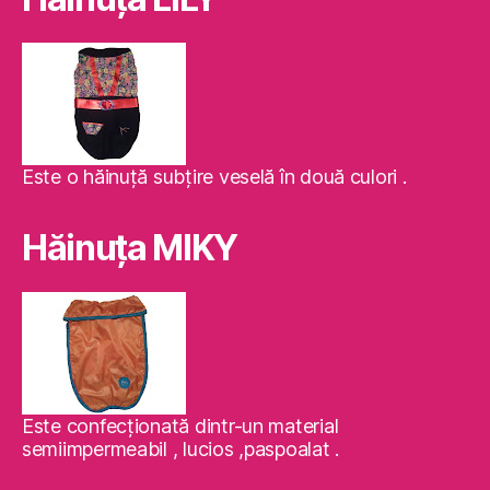
Este o hăinuţă subţire veselă în două culori .
Hăinuţa MIKY
Este confecţionată dintr-un material
semiimpermeabil , lucios ,paspoalat .