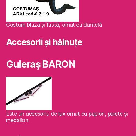
Costum bluză şi fustă, ornat cu dantelă
Accesorii și hăinuțe
Guleraş BARON
Este un accesoriu de lux ornat cu papion, paiete şi
medalion.