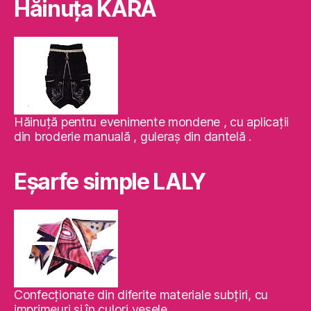
Hăinuţa KARA
Hăinuţă pentru evenimente mondene , cu aplicaţii
din broderie manuală , guleraş din dantelă .
Eşarfe simple LALY
Confecţionate din diferite materiale subţiri, cu
imprimeuri şi în culori vesele.