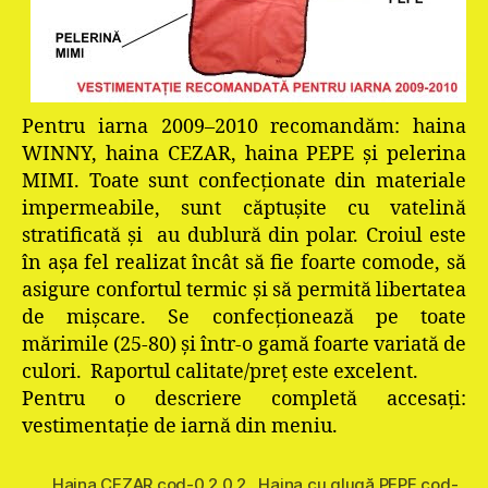
Pentru iarna 2009–2010 recomandăm: haina
WINNY, haina CEZAR, haina PEPE şi pelerina
MIMI. Toate sunt confecţionate din materiale
impermeabile, sunt căptuşite cu vatelină
stratificată şi au dublură din polar. Croiul este
în aşa fel realizat încât să fie foarte comode, să
asigure confortul termic şi să permită libertatea
de mişcare. Se confecţionează pe toate
mărimile (25-80) şi într-o gamă foarte variată de
culori. Raportul calitate/preţ este excelent.
Pentru o descriere completă accesaţi:
vestimentaţie de iarnă din meniu.
Haina CEZAR cod-0.2.0.2.
,
Haina cu glugă PEPE cod-