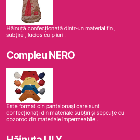
Hăinuţă confecţionată dintr-un material fin ,
subţire , lucios cu pliuri .
Compleu NERO
Este format din pantalonaşi care sunt
confecţionaţi din materiale subţiri şi sepcuţe cu
cozoroc din materiale impermeabile .
Hăinuţa LILY