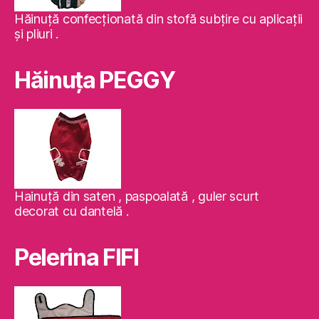
Hăinuţă confecţionată din stofă subţire cu aplicaţii
şi pliuri .
Hăinuţa PEGGY
Hainuţă din saten , paspoalată , guler scurt
decorat cu dantelă .
Pelerina FIFI