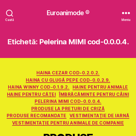
Euroanimode ®
Caută
Meniu
Etichetă:
Pelerina MIMI cod-0.0.0.4.
Categorii
HAINA CEZAR COD-0.2.0.2.
HAINA CU GLUGĂ PEPE COD-0.0.2.9.
HAINA WINNY COD-0.1.9.2.
HAINE PENTRU ANIMALE
HAINE PENTRU CĂŢEI
ÎMBRĂCĂMINTE PENTRU CÂINI
PELERINA MIMI COD-0.0.0.4.
PRODUSE LA PREȚURI DE CRIZĂ
PRODUSE RECOMANDATE
VESTIMENTAŢIE DE IARNĂ
VESTIMENTAȚIE PENTRU ANIMALE DE COMPANIE