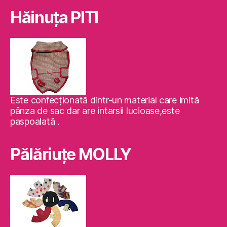
Hăinuţa PITI
Este confecţionată dintr-un material care imită
pânza de sac dar are intarsii lucioase,este
paspoalată .
Pălăriuţe MOLLY