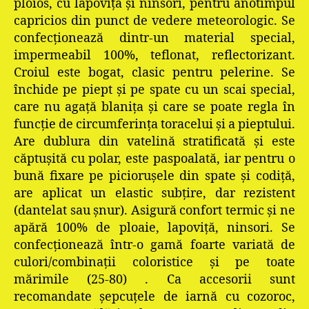
ploios, cu lapoviţă şi ninsori, pentru anotimpul
capricios din punct de vedere meteorologic. Se
confecţionează dintr-un material special,
impermeabil 100%, teflonat, reflectorizant.
Croiul este bogat, clasic pentru pelerine. Se
închide pe piept şi pe spate cu un scai special,
care nu agaţă blaniţa şi care se poate regla în
funcţie de circumferinţa toracelui şi a pieptului.
Are dublura din vatelină stratificată şi este
căptuşită cu polar, este paspoalată, iar pentru o
bună fixare pe picioruşele din spate şi codiţă,
are aplicat un elastic subţire, dar rezistent
(dantelat sau şnur). Asigură confort termic şi ne
apără 100% de ploaie, lapoviţă, ninsori. Se
confecţionează într-o gamă foarte variată de
culori/combinaţii coloristice şi pe toate
mărimile (25-80) . Ca accesorii sunt
recomandate şepcuţele de iarnă cu cozoroc,