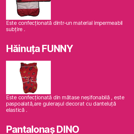
Este confecţionată dintr-un material impermeabil
subţire .
Hăinuţa FUNNY
Este confecţionată din mătase neşifonabilă , este
paspoalată,are guleraşul decorat cu danteluţă
elastică .
Pantalonaş DINO