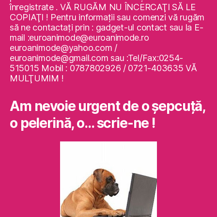
înregistrate . VĂ RUGĂM NU ÎNCERCAŢI SĂ LE
COPIAŢI ! Pentru informaţii sau comenzi vă rugăm
să ne contactaţi prin : gadget-ul contact sau la E-
mail :euroanimode@euroanimode.ro
euroanimode@yahoo.com /
euroanimode@gmail.com sau :Tel/Fax:0254-
515015 Mobil : 0787802926 / 0721-403635 VĂ
MULŢUMIM !
Am nevoie urgent de o şepcuţă,
o pelerină, o… scrie-ne !