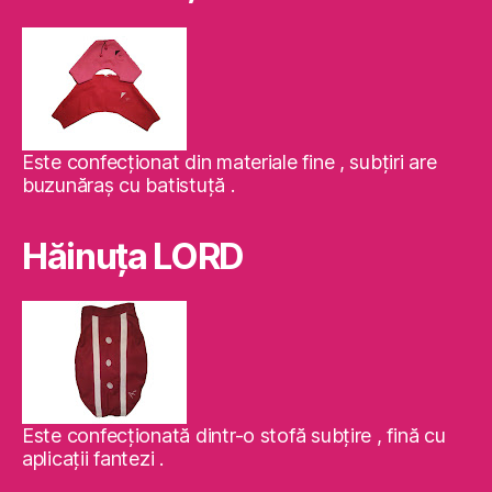
Este confecţionat din materiale fine , subţiri are
buzunăraş cu batistuţă .
Hăinuţa LORD
Este confecţionată dintr-o stofă subţire , fină cu
aplicaţii fantezi .