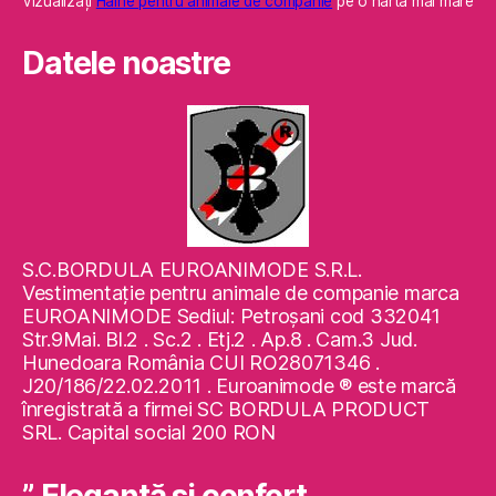
Vizualizaţi
Haine pentru animale de companie
pe o hartă mai mare
Datele noastre
S.C.BORDULA EUROANIMODE S.R.L.
Vestimentaţie pentru animale de companie marca
EUROANIMODE Sediul: Petroşani cod 332041
Str.9Mai. Bl.2 . Sc.2 . Etj.2 . Ap.8 . Cam.3 Jud.
Hunedoara România CUI RO28071346 .
J20/186/22.02.2011 . Euroanimode ® este marcă
înregistrată a firmei SC BORDULA PRODUCT
SRL. Capital social 200 RON