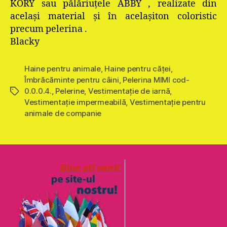
KORY sau pălăriuţele ABBY , realizate din
acelaşi material şi în acelaşiton coloristic
precum pelerina .
Blacky
Haine pentru animale
,
Haine pentru căţei
,
Îmbrăcăminte pentru câini
,
Pelerina MIMI cod-
0.0.0.4.
,
Pelerine
,
Vestimentaţie de iarnă
,
Etichete
Vestimentaţie impermeabilă
,
Vestimentație pentru
animale de companie