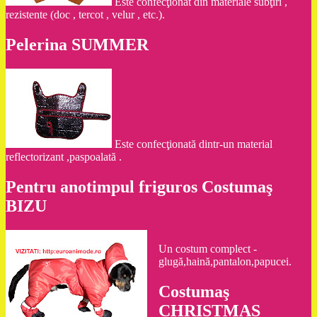
Este confecţionat din materiale subţiri ,
rezistente (doc , tercot , velur , etc.).
Pelerina SUMMER
Este confecţionată dintr-un material
reflectorizant ,paspoalată .
Pentru anotimpul friguros Costumaş
BIZU
Un costum complect -
glugă,haină,pantalon,papucei.
Costumaş
CHRISTMAS