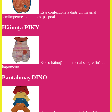
Este confecţionată dintr-un material
semiimpermeabil , lucios ,paspoalat .
Hăinuţa PIKY
Este o hăinuţă din material subţire,fină cu
împrimeuri .
Pantalonaş DINO