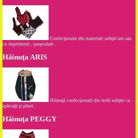
Confecţionate din materiale subţiri uni sau
cu imprimeuri , paspoalate .
Hăinuţa ARIS
Hăinuţă confecţionată din stofă subţire cu
aplicaţii şi pliuri .
Hăinuţa PEGGY