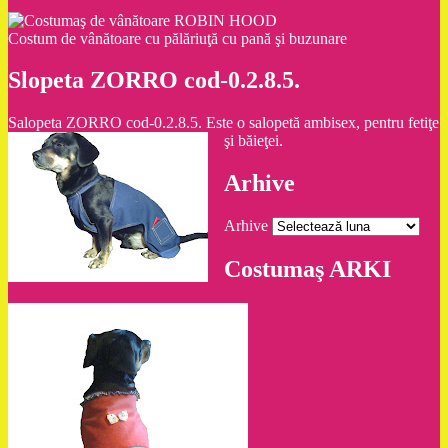
Costum de vânătoare cu pălăriuţă cu pană şi buzunare
Slopeta ZORRO cod-0.2.8.5.
Salopeta ZORRO cod-0.2.8.5. Este o salopetă ambisex, pentru fetiţe
şi băieţei.
Arhive
Arhive
Costumaş ARKI