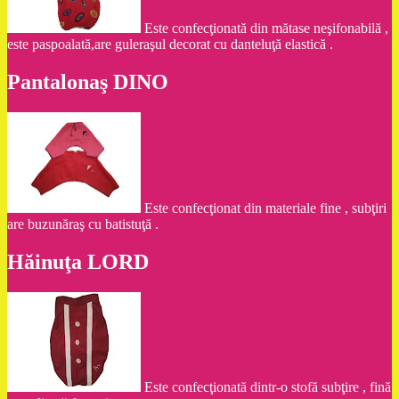
Este confecţionată din mătase neşifonabilă ,
este paspoalată,are guleraşul decorat cu danteluţă elastică .
Pantalonaş DINO
Este confecţionat din materiale fine , subţiri
are buzunăraş cu batistuţă .
Hăinuţa LORD
Este confecţionată dintr-o stofă subţire , fină