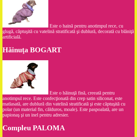
Este o haină pentru anotimpul rece, cu
glugă, căptuşită cu vatelină stratificată şi dublură, decorată cu blăniţă
artificială.
Hăinuţa BOGART
Este o hăinuţă fină, creeată pentru
anotimpul rece. Este confecţionată din crep satin siliconat, este
matlasată, are dublură din vatelină stratificată şi este căptuşită cu
polar (un material fin, călduros, moale). Este paspoalată, are un
papionaş şi un inel pentru adresier.
Compleu PALOMA