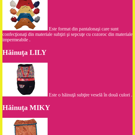
Este format din pantalonaşi care sunt
confecţionaţi din materiale subţiri şi sepcuţe cu cozoroc din materiale
impermeabile .
Hăinuţa LILY
Este o hăinuţă subţire veselă în două culori .
Hăinuţa MIKY