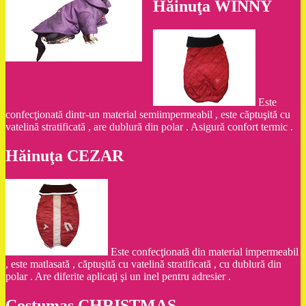
Hăinuţa WINNY
Este
confecţionată dintr-un material semiimpermeabil , este căptuşită cu
vatelină stratificată , are dublură din polar . Asigură confort termic .
Hăinuţa CEZAR
Este confecţionată din material impermeabil
, este matlasată , căptuşită cu vatelină stratificată , cu dublură din
polar . Are diferite aplicaţi şi un inel pentru adresier .
Costumaş CHRISTMAS