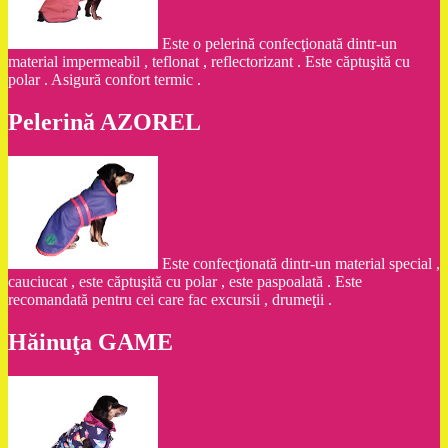
Este o pelerină confecţionată dintr-un
material impermeabil , teflonat , reflectorizant . Este căptuşită cu
polar . Asigură confort termic .
Pelerină AZOREL
Este confecţionată dintr-un material special ,
cauciucat , este căptuşită cu polar , este paspoalată . Este
recomandată pentru cei care fac excursii , drumeţii .
Hăinuţa GAME