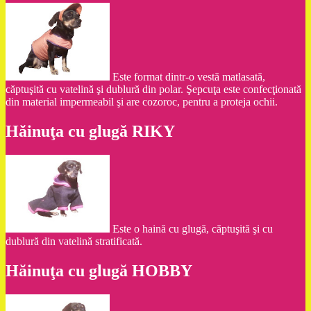
Este format dintr-o vestă matlasată,
căptuşită cu vatelină şi dublură din polar. Şepcuţa este confecţionată
din material impermeabil şi are cozoroc, pentru a proteja ochii.
Hăinuţa cu glugă RIKY
Este o haină cu glugă, căptuşită şi cu
dublură din vatelină stratificată.
Hăinuţa cu glugă HOBBY