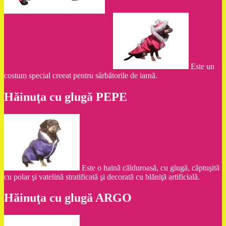
Este un
costum special creeat pentru sărbătorile de iarnă.
Hăinuţa cu glugă PEPE
Este o haină călduroasă, cu glugă, căptuşită
cu polar şi vatelină stratificată şi decorată cu blăniţă artificială.
Hăinuţa cu glugă ARGO