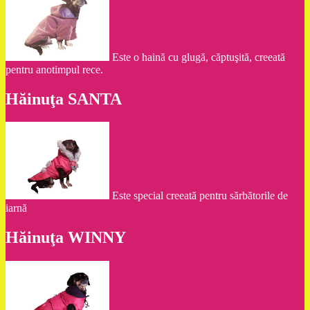
Este o haină cu glugă, căptuşită, creeată
pentru anotimpul rece.
Hăinuţa SANTA
Este special creeată pentru sărbătorile de
iarnă
Hăinuţa WINNY