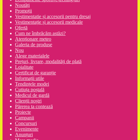
Noutăți
Promoții
Vestimentatie și accesorii pentru dresaj
Vestimentație și accesorii medicale
Ofertă
Cum ne îmbrăcăm astăzi?
Atenționare meteo
Galeria de produse
Nou
Alege materialele
Prețuri, livrare, modalități de plată
Loialitate
Certificat de garanție
Informații utile
Tendințele modei
Cutiuța poștală
Medicul de gardă
Clienții noștri
Părerea ta contează
Proiecte
Campanii
Concursuri
Evenimente
Anunțuri