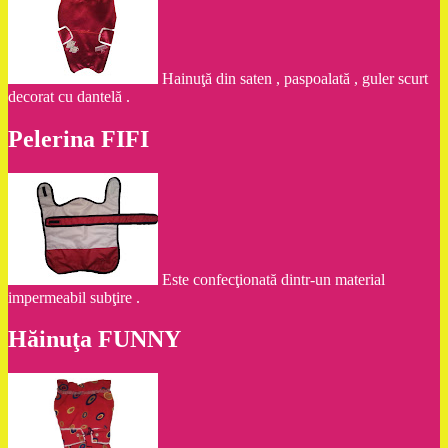
Hainuţă din saten , paspoalată , guler scurt
decorat cu dantelă .
Pelerina FIFI
Este confecţionată dintr-un material
impermeabil subţire .
Hăinuţa FUNNY