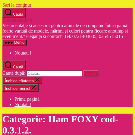
Sari la conținut
Caută
Euroanimode ®
Vestimentaţie şi accesorii pentru animale de companie într-o gamă
foarte variată de modele, mărimi şi culori pentru fiecare anotimp si
eveniment."Eleganță și confort'' Tel: 0721403635, 0254515015
Meniu
Noutati !
Caută
Caută după:
Închide căutarea
Închide meniul
Prima pagină
Noutati !
Categorie:
Ham FOXY cod-
0.3.1.2.