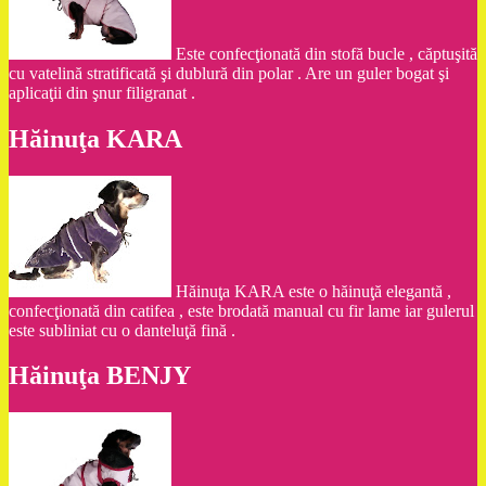
Este confecţionată din stofă bucle , căptuşită
cu vatelină stratificată şi dublură din polar . Are un guler bogat şi
aplicaţii din şnur filigranat .
Hăinuţa KARA
Hăinuţa KARA este o hăinuţă elegantă ,
confecţionată din catifea , este brodată manual cu fir lame iar gulerul
este subliniat cu o danteluţă fină .
Hăinuţa BENJY