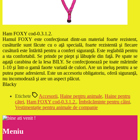
Ham FOXY cod-0.3.1.2.
Hamul FOXY este confecţionat dintr-un material foarte rezistent,
cusăturile sunt făcute cu o aţă specială, foarte rezistentă şi fiecare
cusătură este întărită pentru a conferi siguranţă. Este reglabilă pentru
a sta confortabil. Se prinde pe piept şi lăbuţele din faţă. Pe spate se
agaţă carabina de la lesa BILY. Se confecţionează pe toate mărimile
1-10 şi într-o gamă faorte variată de culori. Are un ineluş pentru a se
putea pune adresierul. Este un accesoriu obligatoriu, oferă siguranţă,
nu incomodează şi are un aspect plăcut.
Blacky
Etichete
Accesorii
,
Haine pentru animale
,
Haine pentru
căţei
,
Ham FOXY cod-0.3.1.2.
,
Îmbrăcăminte pentru câini
,
Vestimentație pentru animale de companie
Meniu