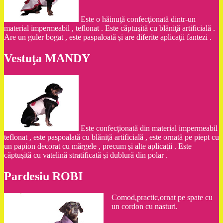
Este o hăinuţă confecţionată dintr-un
material impermeabil , teflonat . Este căptuşită cu blăniţă artificială .
Are un guler bogat , este paspaloată şi are diferite aplicaţii fantezi .
Vestuţa MANDY
Este confecţionată din material impermeabil
teflonat , este paspoalată cu blăniţă artificială , este ornată pe piept cu
un papion decorat cu mărgele , precum şi alte aplicaţii . Este
căptuşită cu vatelină stratificată şi dublură din polar .
Pardesiu ROBI
Comod,practic,ornat pe spate cu
un cordon cu nasturi.