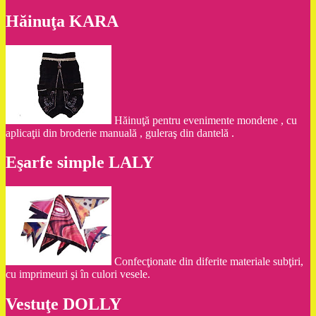
Hăinuţa KARA
Hăinuţă pentru evenimente mondene , cu
aplicaţii din broderie manuală , guleraş din dantelă .
Eşarfe simple LALY
Confecţionate din diferite materiale subţiri,
cu imprimeuri şi în culori vesele.
Vestuţe DOLLY