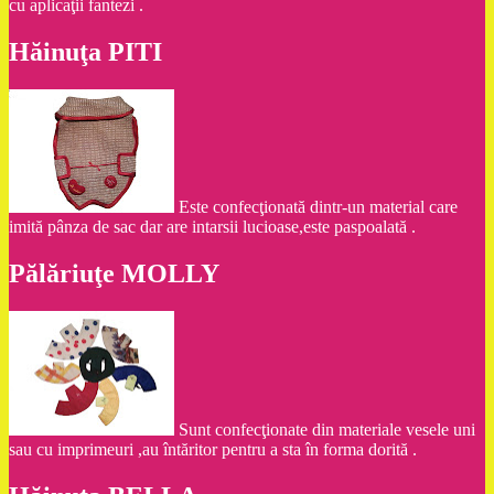
cu aplicaţii fantezi .
Hăinuţa PITI
Este confecţionată dintr-un material care
imită pânza de sac dar are intarsii lucioase,este paspoalată .
Pălăriuţe MOLLY
Sunt confecţionate din materiale vesele uni
sau cu imprimeuri ,au întăritor pentru a sta în forma dorită .