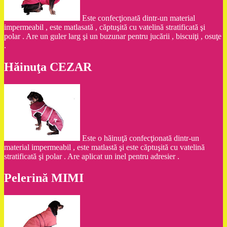
Este confecţionată dintr-un material
impermeabil , este matlasată , căptuşită cu vatelină stratificată şi
polar . Are un guler larg şi un buzunar pentru jucării , biscuiţi , osuţe
.
Hăinuţa CEZAR
Este o hăinuţă confecţionată dintr-un
material impermeabil , este matlastă şi este căptuşită cu vatelină
stratificată şi polar . Are aplicat un inel pentru adresier .
Pelerină MIMI