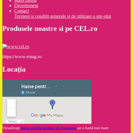
Mass media
Divertisment
Contact
Termeni şi condiţii generale şi de utilizare a site-ului
Produsele noastre si pe CEL.ro
https://www.emag.ro
Locaţia
Vizualizaţi
Haine pentru animale de companie
pe o hartă mai mare