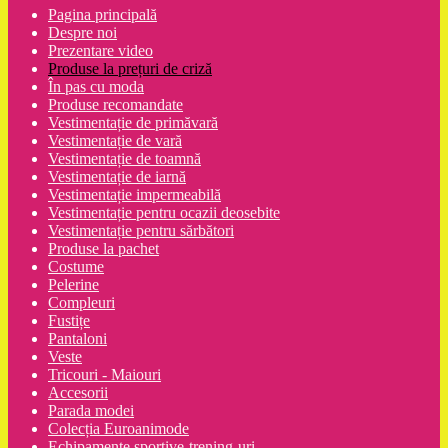
Pagina principală
Despre noi
Prezentare video
Produse la prețuri de criză
În pas cu moda
Produse recomandate
Vestimentație de primăvară
Vestimentație de vară
Vestimentație de toamnă
Vestimentație de iarnă
Vestimentație impermeabilă
Vestimentație pentru ocazii deosebite
Vestimentație pentru sărbători
Produse la pachet
Costume
Pelerine
Compleuri
Fustițe
Pantaloni
Veste
Tricouri - Maiouri
Accesorii
Parada modei
Colecția Euroanimode
Echipamente sportive-trening-uri