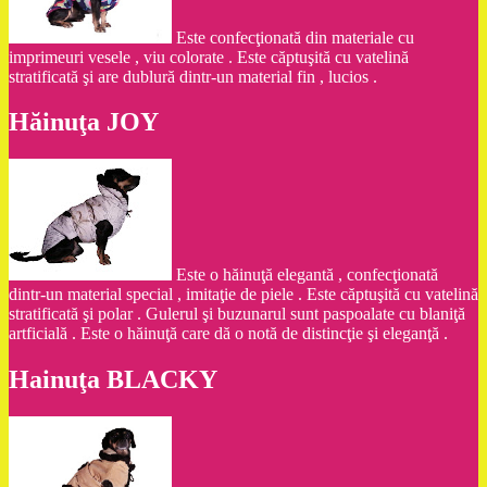
Este confecţionată din materiale cu
imprimeuri vesele , viu colorate . Este căptuşită cu vatelină
stratificată şi are dublură dintr-un material fin , lucios .
Hăinuţa JOY
Este o hăinuţă elegantă , confecţionată
dintr-un material special , imitaţie de piele . Este căptuşită cu vatelină
stratificată şi polar . Gulerul şi buzunarul sunt paspoalate cu blaniţă
artficială . Este o hăinuţă care dă o notă de distincţie şi eleganţă .
Hainuţa BLACKY