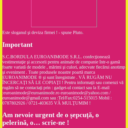
Este sloganul şi deviza firmei ! - spune Pluto.
Important
S.C.BORDULA EUROANIMODE S.R.L. confecţionează
vestimentaţie şi accesorii pentru animale de companie într-o gamă
foarte variată de modele , mărimi şi culori, adecvate fiecărui anotimp
şi eveniment . Toate produsele noastre poartă marca
EUROANIMODE ® şi sunt înregistrate . VĂ RUGĂM NU
ÎNCERCAŢI SĂ LE COPIAŢI ! Pentru informaţii sau comenzi vă
rugăm să ne contactaţi prin : gadget-ul contact sau la E-mail
:euroanimode@euroanimode.ro euroanimode@yahoo.com /
euroanimode@gmail.com sau :Tel/Fax:0254-515015 Mobil :
0787802926 / 0721-403635 VĂ MULŢUMIM !
Am nevoie urgent de o şepcuţă, o
pelerină, o… scrie-ne !