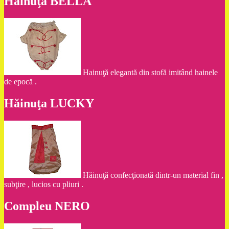
Hăinuţa BELLA
Hainuţă elegantă din stofă imitând hainele
de epocă .
Hăinuţa LUCKY
Hăinuţă confecţionată dintr-un material fin ,
subţire , lucios cu pliuri .
Compleu NERO