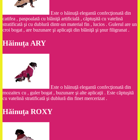
Este o hăinuţă elegantă confecţionată din
catifea , paspoalată cu blăniţă artificială , căptuşită cu vatelină
stratificată şi cu dublură dintr-un material fin , lucios . Gulerul are un
croi bogat , are buzunare şi aplicaţii din blăniţă şi şnur filigranat .
Hăinuţa ARY
Este o hăinuţă elegantă confecţionată din
mozaitex cu , guler bogat , buzunare şi alte aplicaţii . Este căptuşită
cu vatelină stratificată şi dublură din finet mercerizat .
Hăinuţa ROXY