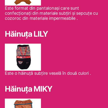
Este format din pantalonaşi care sunt
confecţionaţi din materiale subţiri şi sepcuţe cu
cozoroc din materiale impermeabile .
Hăinuţa LILY
Este o hăinuţă subţire veselă în două culori .
Hăinuţa MIKY