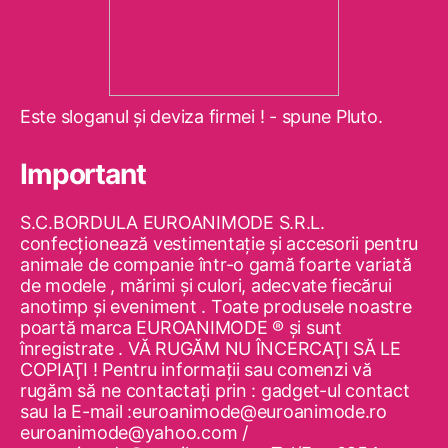
Este sloganul şi deviza firmei ! - spune Pluto.
Important
S.C.BORDULA EUROANIMODE S.R.L.
confecţionează vestimentaţie şi accesorii pentru
animale de companie într-o gamă foarte variată
de modele , mărimi şi culori, adecvate fiecărui
anotimp şi eveniment . Toate produsele noastre
poartă marca EUROANIMODE ® şi sunt
înregistrate . VĂ RUGĂM NU ÎNCERCAŢI SĂ LE
COPIAŢI ! Pentru informaţii sau comenzi vă
rugăm să ne contactaţi prin : gadget-ul contact
sau la E-mail :euroanimode@euroanimode.ro
euroanimode@yahoo.com /