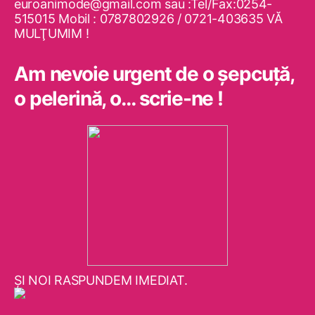
euroanimode@gmail.com sau :Tel/Fax:0254-
515015 Mobil : 0787802926 / 0721-403635 VĂ
MULŢUMIM !
Am nevoie urgent de o şepcuţă,
o pelerină, o… scrie-ne !
ŞI NOI RASPUNDEM IMEDIAT.