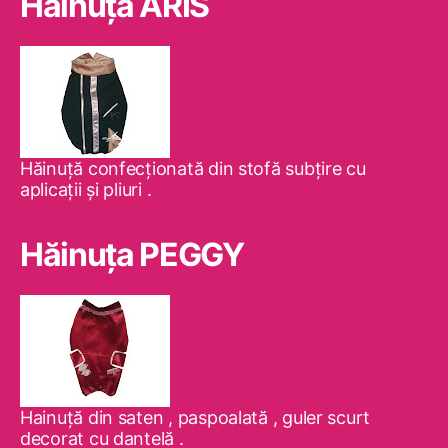
Hăinuţa ARIS
Hăinuţă confecţionată din stofă subţire cu
aplicaţii şi pliuri .
Hăinuţa PEGGY
Hainuţă din saten , paspoalată , guler scurt
decorat cu dantelă .