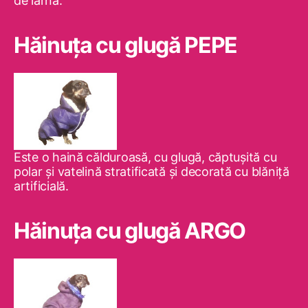
de iarnă.
Hăinuţa cu glugă PEPE
Este o haină călduroasă, cu glugă, căptuşită cu
polar şi vatelină stratificată şi decorată cu blăniţă
artificială.
Hăinuţa cu glugă ARGO