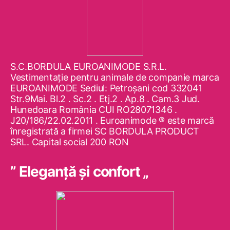
S.C.BORDULA EUROANIMODE S.R.L.
Vestimentaţie pentru animale de companie marca
EUROANIMODE Sediul: Petroşani cod 332041
Str.9Mai. Bl.2 . Sc.2 . Etj.2 . Ap.8 . Cam.3 Jud.
Hunedoara România CUI RO28071346 .
J20/186/22.02.2011 . Euroanimode ® este marcă
înregistrată a firmei SC BORDULA PRODUCT
SRL. Capital social 200 RON
” Eleganţă şi confort „