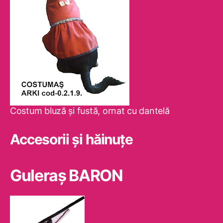
Costum bluză şi fustă, ornat cu dantelă
Accesorii și hăinuțe
Guleraş BARON