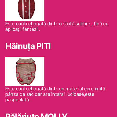
Este confecţionată dintr-o stofă subţire , fină cu
aplicaţii fantezi .
Hăinuţa PITI
Este confecţionată dintr-un material care imită
pânza de sac dar are intarsii lucioase,este
paspoalată .
Pălăriuţe MOLLY