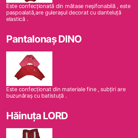
Este confecţionată din mătase neşifonabilă , este
paspoalată,are guleraşul decorat cu danteluţă
elastică .
Pantalonaş DINO
Este confecţionat din materiale fine , subţiri are
buzunăraş cu batistuţă .
Hăinuţa LORD