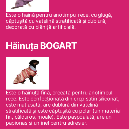
Este o haină pentru anotimpul rece, cu glugă,
căptuşită cu vatelină stratificată şi dublură,
decorată cu blăniţă artificială.
Hăinuţa BOGART
Este o hăinuţă fină, creeată pentru anotimpul
rece. Este confecţionată din crep satin siliconat,
este matlasată, are dublură din vatelină
stratificată şi este căptuşită cu polar (un material
fin, călduros, moale). Este paspoalată, are un
papionaş şi un inel pentru adresier.