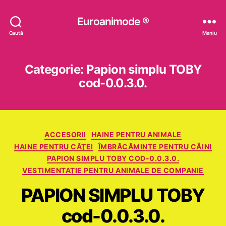
Euroanimode ®
Caută
Meniu
Categorie:
Papion simplu TOBY
cod-0.0.3.0.
Categorii
ACCESORII
HAINE PENTRU ANIMALE
HAINE PENTRU CĂŢEI
ÎMBRĂCĂMINTE PENTRU CÂINI
PAPION SIMPLU TOBY COD-0.0.3.0.
VESTIMENTAȚIE PENTRU ANIMALE DE COMPANIE
PAPION SIMPLU TOBY
cod-0.0.3.0.