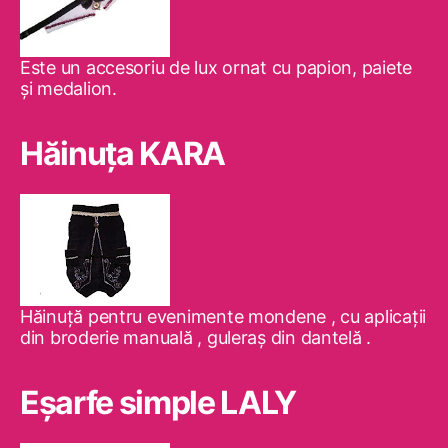
Este un accesoriu de lux ornat cu papion, paiete
şi medalion.
Hăinuţa KARA
Hăinuţă pentru evenimente mondene , cu aplicaţii
din broderie manuală , guleraş din dantelă .
Eşarfe simple LALY