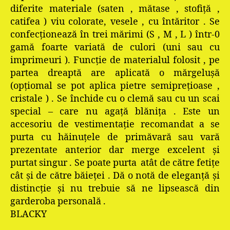
diferite materiale (saten , mătase , stofiţă ,
catifea ) viu colorate, vesele , cu întăritor . Se
confecţionează în trei mărimi (S , M , L ) într-0
gamă foarte variată de culori (uni sau cu
imprimeuri ). Funcţie de materialul folosit , pe
partea dreaptă are aplicată o mărgeluşă
(opţiomal se pot aplica pietre semipreţioase ,
cristale ) . Se închide cu o clemă sau cu un scai
special – care nu agaţă blăniţa . Este un
accesoriu de vestimentaţie recomandat a se
purta cu hăinuţele de primăvară sau vară
prezentate anterior dar merge excelent şi
purtat singur . Se poate purta
atât de către fetiţe
cât şi de către băieţei . Dă o notă de eleganţă şi
distincţie şi nu trebuie să ne lipsească din
garderoba personală .
BLACKY