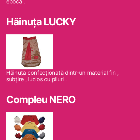
epocă .
Hăinuţa LUCKY
Hăinuţă confecţionată dintr-un material fin ,
subţire , lucios cu pliuri .
Compleu NERO