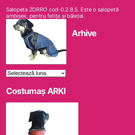
Salopeta ZORRO cod-0.2.8.5. Este o salopetă
ambisex, pentru fetiţe şi băieţei.
Arhive
Arhive
Costumaş ARKI