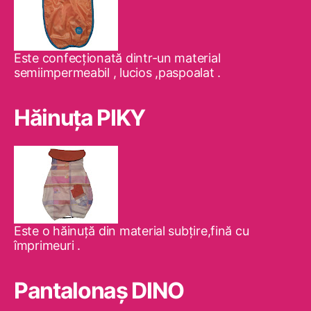
Este confecţionată dintr-un material
semiimpermeabil , lucios ,paspoalat .
Hăinuţa PIKY
Este o hăinuţă din material subţire,fină cu
împrimeuri .
Pantalonaş DINO