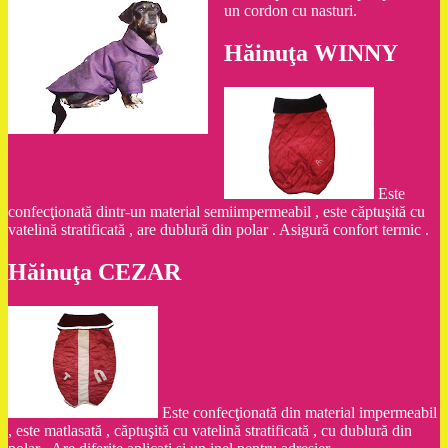
un cordon cu nasturi.
Hăinuţa WINNY
Este
confecţionată dintr-un material semiimpermeabil , este căptuşită cu
vatelină stratificată , are dublură din polar . Asigură confort termic .
Hăinuţa CEZAR
Este confecţionată din material impermeabil
, este matlasată , căptuşită cu vatelină stratificată , cu dublură din