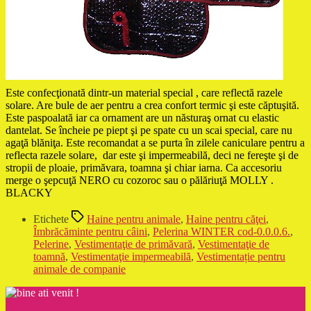
Este confecţionată dintr-un material special , care reflectă razele
solare. Are bule de aer pentru a crea confort termic şi este căptuşită.
Este paspoalată iar ca ornament are un năsturaş ornat cu elastic
dantelat. Se încheie pe piept şi pe spate cu un scai special, care nu
agaţă blăniţa. Este recomandat a se purta în zilele caniculare pentru a
reflecta razele solare, dar este şi impermeabilă, deci ne fereşte şi de
stropii de ploaie, primăvara, toamna şi chiar iarna. Ca accesoriu
merge o şepcuţă NERO cu cozoroc sau o pălăriuţă MOLLY .
BLACKY
Etichete
Haine pentru animale
,
Haine pentru căţei
,
Îmbrăcăminte pentru câini
,
Pelerina WINTER cod-0.0.0.6.
,
Pelerine
,
Vestimentaţie de primăvară
,
Vestimentaţie de
toamnă
,
Vestimentaţie impermeabilă
,
Vestimentație pentru
animale de companie