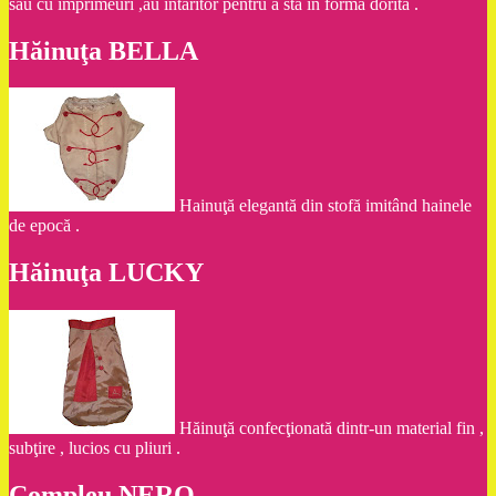
sau cu imprimeuri ,au întăritor pentru a sta în forma dorită .
Hăinuţa BELLA
Hainuţă elegantă din stofă imitând hainele
de epocă .
Hăinuţa LUCKY
Hăinuţă confecţionată dintr-un material fin ,
subţire , lucios cu pliuri .
Compleu NERO