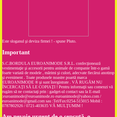
Este sloganul şi deviza firmei ! - spune Pluto.
Important
S.C.BORDULA EUROANIMODE S.R.L. confecţionează
vestimentaţie şi accesorii pentru animale de companie într-o gamă
foarte variată de modele , mărimi şi culori, adecvate fiecărui anotimp
şi eveniment . Toate produsele noastre poartă marca
EUROANIMODE ® şi sunt înregistrate . VĂ RUGĂM NU
ÎNCERCAŢI SĂ LE COPIAŢI ! Pentru informaţii sau comenzi vă
rugăm să ne contactaţi prin : gadget-ul contact sau la E-mail
:euroanimode@euroanimode.ro euroanimode@yahoo.com /
euroanimode@gmail.com sau :Tel/Fax:0254-515015 Mobil :
0787802926 / 0721-403635 VĂ MULŢUMIM !
Am nevoie urgent de o şepcuţă, o