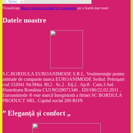
Vizualizaţi
Haine pentru animale de companie
pe o hartă mai mare
Datele noastre
S.C.BORDULA EUROANIMODE S.R.L. Vestimentaţie pentru
animale de companie marca EUROANIMODE Sediul: Petroşani
cod 332041 Str.9Mai. Bl.2 . Sc.2 . Etj.2 . Ap.8 . Cam.3 Jud.
Hunedoara România CUI RO28071346 . J20/186/22.02.2011 .
Euroanimode ® este marcă înregistrată a firmei SC BORDULA
PRODUCT SRL. Capital social 200 RON
” Eleganţă şi confort „