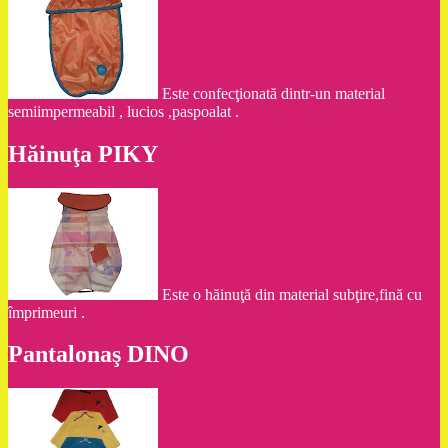
Este confecţionată dintr-un material
semiimpermeabil , lucios ,paspoalat .
Hăinuţa PIKY
Este o hăinuţă din material subţire,fină cu
împrimeuri .
Pantalonaş DINO