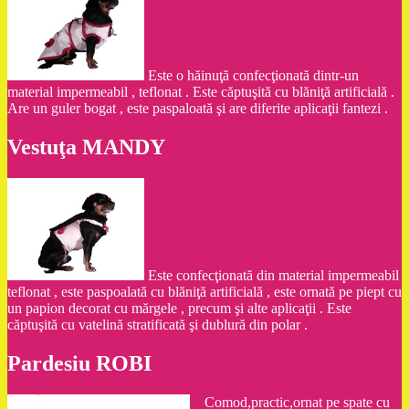
Este o hăinuţă confecţionată dintr-un
material impermeabil , teflonat . Este căptuşită cu blăniţă artificială .
Are un guler bogat , este paspaloată şi are diferite aplicaţii fantezi .
Vestuţa MANDY
Este confecţionată din material impermeabil
teflonat , este paspoalată cu blăniţă artificială , este ornată pe piept cu
un papion decorat cu mărgele , precum şi alte aplicaţii . Este
căptuşită cu vatelină stratificată şi dublură din polar .
Pardesiu ROBI
Comod,practic,ornat pe spate cu