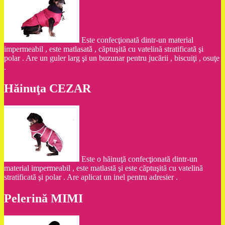
Este confecţionată dintr-un material
impermeabil , este matlasată , căptuşită cu vatelină stratificată şi
polar . Are un guler larg şi un buzunar pentru jucării , biscuiţi , osuţe
.
Hăinuţa CEZAR
Este o hăinuţă confecţionată dintr-un
material impermeabil , este matlastă şi este căptuşită cu vatelină
stratificată şi polar . Are aplicat un inel pentru adresier .
Pelerină MIMI