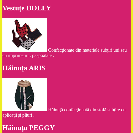
Vestuţe DOLLY
Confecţionate din materiale subţiri uni sau
cu imprimeuri , paspoalate .
Hăinuţa ARIS
Hăinuţă confecţionată din stofă subţire cu
aplicaţii şi pliuri .
Hăinuţa PEGGY