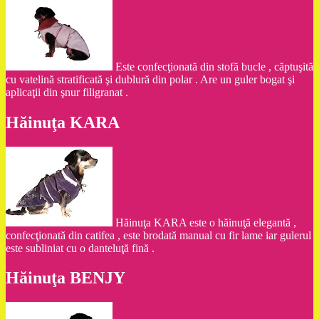
Este confecţionată din stofă bucle , căptuşită
cu vatelină stratificată şi dublură din polar . Are un guler bogat şi
aplicaţii din şnur filigranat .
Hăinuţa KARA
Hăinuţa KARA este o hăinuţă elegantă ,
confecţionată din catifea , este brodată manual cu fir lame iar gulerul
este subliniat cu o danteluţă fină .
Hăinuţa BENJY