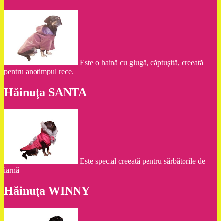
Este o haină cu glugă, căptuşită, creeată
pentru anotimpul rece.
Hăinuţa SANTA
Este special creeată pentru sărbătorile de
iarnă
Hăinuţa WINNY