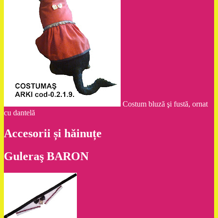
Costum bluză şi fustă, ornat
cu dantelă
Accesorii și hăinuțe
Guleraş BARON