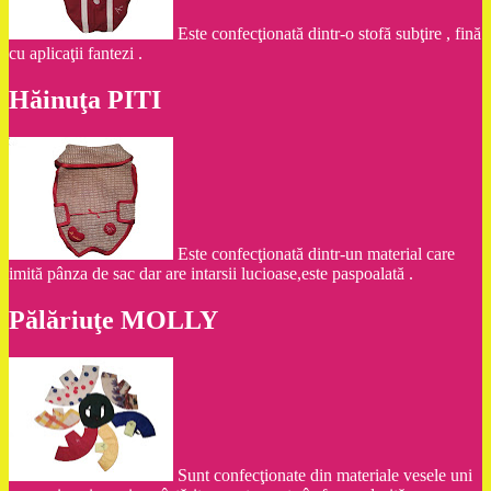
Este confecţionată dintr-o stofă subţire , fină
cu aplicaţii fantezi .
Hăinuţa PITI
Este confecţionată dintr-un material care
imită pânza de sac dar are intarsii lucioase,este paspoalată .
Pălăriuţe MOLLY
Sunt confecţionate din materiale vesele uni