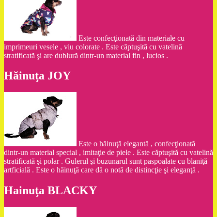
Este confecţionată din materiale cu
imprimeuri vesele , viu colorate . Este căptuşită cu vatelină
stratificată şi are dublură dintr-un material fin , lucios .
Hăinuţa JOY
Este o hăinuţă elegantă , confecţionată
dintr-un material special , imitaţie de piele . Este căptuşită cu vatelină
stratificată şi polar . Gulerul şi buzunarul sunt paspoalate cu blaniţă
artficială . Este o hăinuţă care dă o notă de distincţie şi eleganţă .
Hainuţa BLACKY