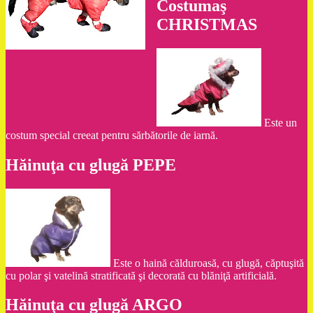
Costumaş
CHRISTMAS
Este un
costum special creeat pentru sărbătorile de iarnă.
Hăinuţa cu glugă PEPE
Este o haină călduroasă, cu glugă, căptuşită
cu polar şi vatelină stratificată şi decorată cu blăniţă artificială.
Hăinuţa cu glugă ARGO