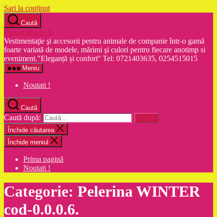
Sari la conținut
Caută
Euroanimode ®
Vestimentaţie şi accesorii pentru animale de companie într-o gamă
foarte variată de modele, mărimi şi culori pentru fiecare anotimp si
eveniment."Eleganță și confort'' Tel: 0721403635, 0254515015
Meniu
Noutati !
Caută
Caută după:
Închide căutarea
Închide meniul
Prima pagină
Noutati !
Categorie:
Pelerina WINTER
cod-0.0.0.6.