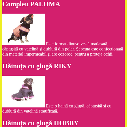
Compleu PALOMA
Este format dintr-o vestă matlasată,
căptuşită cu vatelină şi dublură din polar. Şepcuţa este confecţionată
din material impermeabil şi are cozoroc, pentru a proteja ochii.
Hăinuţa cu glugă RIKY
Este o haină cu glugă, căptuşită şi cu
dublură din vatelină stratificată.
Hăinuţa cu glugă HOBBY