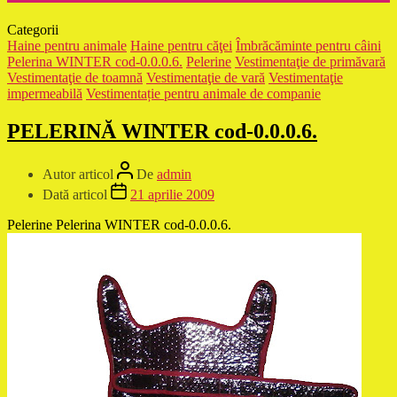
Categorii
Haine pentru animale
Haine pentru căţei
Îmbrăcăminte pentru câini
Pelerina WINTER cod-0.0.0.6.
Pelerine
Vestimentaţie de primăvară
Vestimentaţie de toamnă
Vestimentaţie de vară
Vestimentaţie
impermeabilă
Vestimentație pentru animale de companie
PELERINĂ WINTER cod-0.0.0.6.
Autor articol
De
admin
Dată articol
21 aprilie 2009
Pelerine Pelerina WINTER
cod-0.0.0.6.