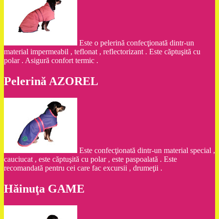
Este o pelerină confecţionată dintr-un
material impermeabil , teflonat , reflectorizant . Este căptuşită cu
polar . Asigură confort termic .
Pelerină AZOREL
Este confecţionată dintr-un material special ,
cauciucat , este căptuşită cu polar , este paspoalată . Este
recomandată pentru cei care fac excursii , drumeţii .
Hăinuţa GAME