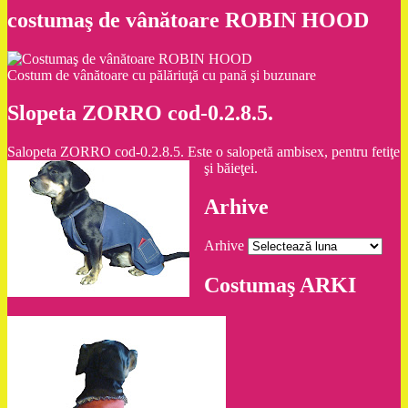
costumaş de vânătoare ROBIN HOOD
Costum de vânătoare cu pălăriuţă cu pană şi buzunare
Slopeta ZORRO cod-0.2.8.5.
Salopeta ZORRO cod-0.2.8.5. Este o salopetă ambisex, pentru fetiţe
şi băieţei.
Arhive
Arhive
Costumaş ARKI