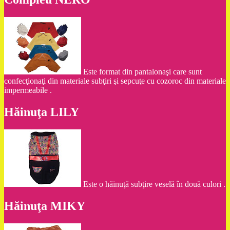
Este format din pantalonaşi care sunt
confecţionaţi din materiale subţiri şi sepcuţe cu cozoroc din materiale
impermeabile .
Hăinuţa LILY
Este o hăinuţă subţire veselă în două culori .
Hăinuţa MIKY