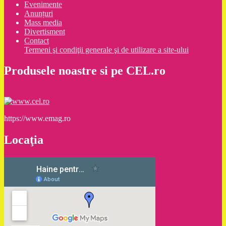
Evenimente
Anunțuri
Mass media
Divertisment
Contact
Termeni şi condiţii generale şi de utilizare a site-ului
Produsele noastre si pe CEL.ro
https://www.emag.ro
Locaţia