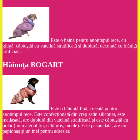
Este o haină pentru anotimpul rece, cu
glugă, căptuşită cu vatelină stratificată şi dublură, decorată cu blăniţă
artificială.
Hăinuţa BOGART
Este o hăinuţă fină, creeată pentru
anotimpul rece. Este confecţionată din crep satin siliconat, este
matlasată, are dublură din vatelină stratificată şi este căptuşită cu
polar (un material fin, călduros, moale). Este paspoalată, are un
papionaş şi un inel pentru adresier.