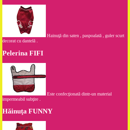
Hainuţă din saten , paspoalată , guler scurt
decorat cu dantelă .
Pelerina FIFI
Este confecţionată dintr-un material
impermeabil subţire .
Hăinuţa FUNNY