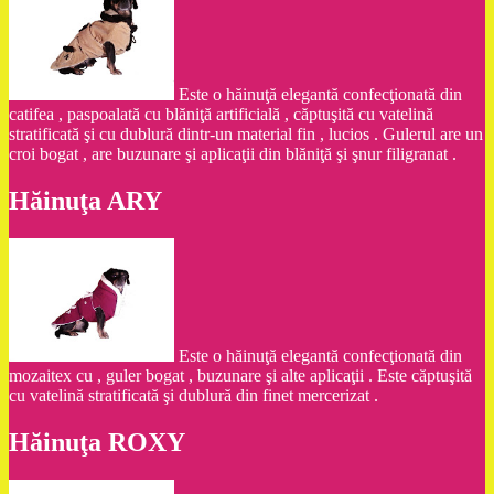
Este o hăinuţă elegantă confecţionată din
catifea , paspoalată cu blăniţă artificială , căptuşită cu vatelină
stratificată şi cu dublură dintr-un material fin , lucios . Gulerul are un
croi bogat , are buzunare şi aplicaţii din blăniţă şi şnur filigranat .
Hăinuţa ARY
Este o hăinuţă elegantă confecţionată din
mozaitex cu , guler bogat , buzunare şi alte aplicaţii . Este căptuşită
cu vatelină stratificată şi dublură din finet mercerizat .
Hăinuţa ROXY