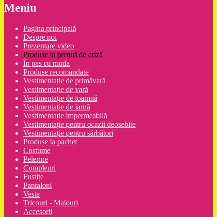
Meniu
Pagina principală
Despre noi
Prezentare video
Produse la prețuri de criză
În pas cu moda
Produse recomandate
Vestimentație de primăvară
Vestimentație de vară
Vestimentație de toamnă
Vestimentație de iarnă
Vestimentație impermeabilă
Vestimentație pentru ocazii deosebite
Vestimentație pentru sărbători
Produse la pachet
Costume
Pelerine
Compleuri
Fustițe
Pantaloni
Veste
Tricouri - Maiouri
Accesorii