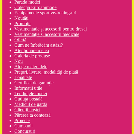
Parada modei
Colecția Euroanimode
Echipamente sportive-trening-uri
Noutăți
Promoții
Vestimentatie și accesorii pentru dresaj
Vestimentație și accesorii medicale
Ofertă
Cum ne îmbrăcăm astăzi?
Atenționare meteo
Galeria de produse
Nou
Alege materialele
Prețuri, livrare, modalități de plată
Loialitate
Certificat de garanție
Informații utile
Tendințele modei
Cutiuța poștală
Medicul de gardă
Clienții noștri
Părerea ta contează
Proiecte
Campanii
Concursuri