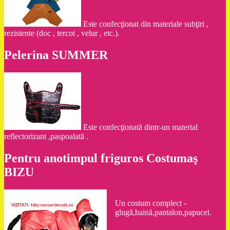
Este confecţionat din materiale subţiri ,
rezistente (doc , tercot , velur , etc.).
Pelerina SUMMER
Este confecţionată dintr-un material
reflectorizant ,paspoalată .
Pentru anotimpul friguros Costumaş
BIZU
Un costum complect -
glugă,haină,pantalon,papucei.