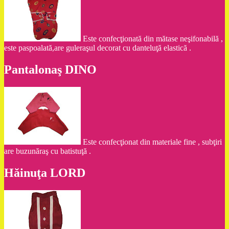
Este confecţionată din mătase neşifonabilă ,
este paspoalată,are guleraşul decorat cu danteluţă elastică .
Pantalonaş DINO
Este confecţionat din materiale fine , subţiri
are buzunăraş cu batistuţă .
Hăinuţa LORD