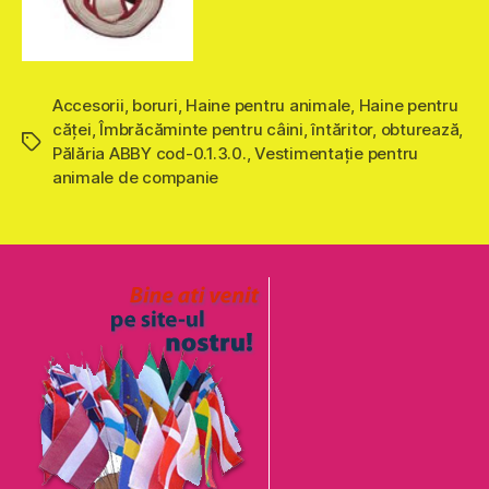
Accesorii
,
boruri
,
Haine pentru animale
,
Haine pentru
căţei
,
Îmbrăcăminte pentru câini
,
întăritor
,
obturează
,
Etichete
Pălăria ABBY cod-0.1.3.0.
,
Vestimentație pentru
animale de companie