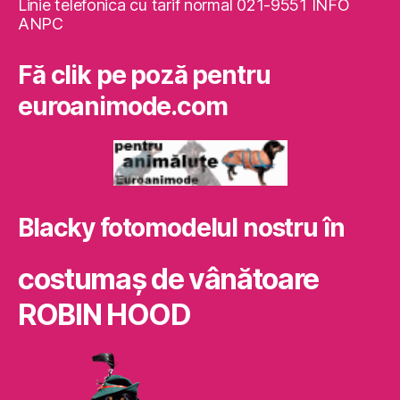
Linie telefonica cu tarif normal 021-9551 INFO
ANPC
Fă clik pe poză pentru
euroanimode.com
Blacky fotomodelul nostru în
costumaş de vânătoare
ROBIN HOOD