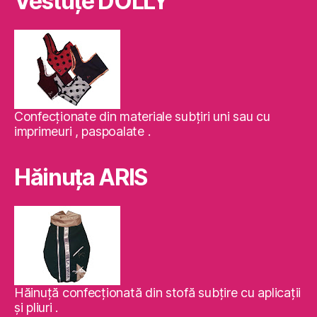
Vestuţe DOLLY
Confecţionate din materiale subţiri uni sau cu
imprimeuri , paspoalate .
Hăinuţa ARIS
Hăinuţă confecţionată din stofă subţire cu aplicaţii
şi pliuri .