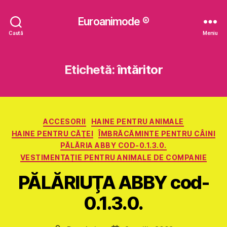
Euroanimode ®
Caută
Meniu
Etichetă:
întăritor
Categorii
ACCESORII
HAINE PENTRU ANIMALE
HAINE PENTRU CĂŢEI
ÎMBRĂCĂMINTE PENTRU CÂINI
PĂLĂRIA ABBY COD-0.1.3.0.
VESTIMENTAȚIE PENTRU ANIMALE DE COMPANIE
PĂLĂRIUŢA ABBY cod-
0.1.3.0.