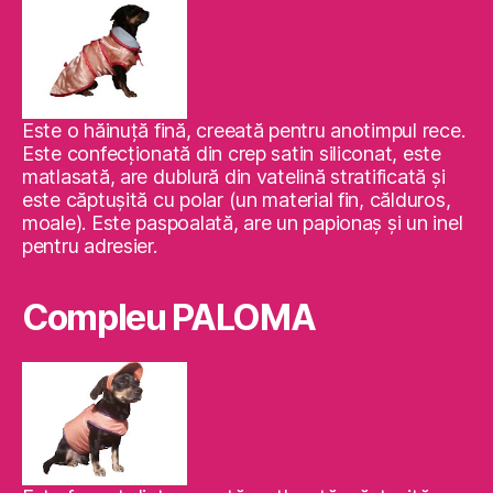
Este o hăinuţă fină, creeată pentru anotimpul rece.
Este confecţionată din crep satin siliconat, este
matlasată, are dublură din vatelină stratificată şi
este căptuşită cu polar (un material fin, călduros,
moale). Este paspoalată, are un papionaş şi un inel
pentru adresier.
Compleu PALOMA