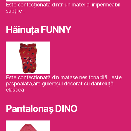
Este confecţionată dintr-un material impermeabil
subţire .
Hăinuţa FUNNY
Este confecţionată din mătase neşifonabilă , este
paspoalată,are guleraşul decorat cu danteluţă
elastică .
Pantalonaş DINO