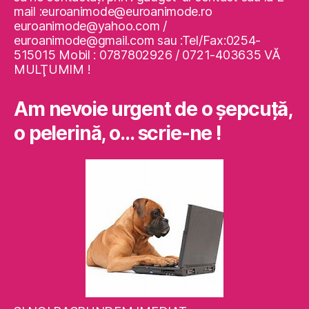
mail :euroanimode@euroanimode.ro
euroanimode@yahoo.com /
euroanimode@gmail.com sau :Tel/Fax:0254-
515015 Mobil : 0787802926 / 0721-403635 VĂ
MULŢUMIM !
Am nevoie urgent de o şepcuţă,
o pelerină, o… scrie-ne !