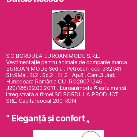
S.C.BORDULA EUROANIMODE S.R.L.
Vestimentaţie pentru animale de companie marca
EUROANIMODE Sediul: Petroşani cod 332041
Str.9Mai. Bl.2 . Sc.2 . Etj.2 . Ap.8 . Cam.3 Jud.
Hunedoara România CUI RO28071346 .
J20/186/22.02.2011 . Euroanimode ® este marcă
înregistrată a firmei SC BORDULA PRODUCT
SRL. Capital social 200 RON
” Eleganţă şi confort „