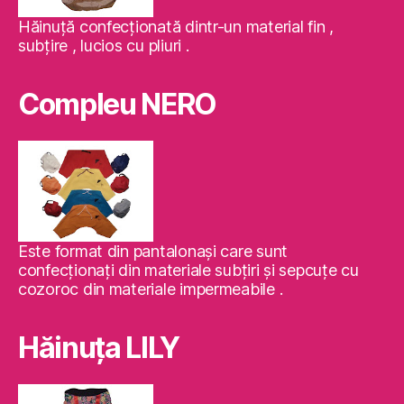
Hăinuţă confecţionată dintr-un material fin ,
subţire , lucios cu pliuri .
Compleu NERO
Este format din pantalonaşi care sunt
confecţionaţi din materiale subţiri şi sepcuţe cu
cozoroc din materiale impermeabile .
Hăinuţa LILY