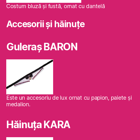
Costum bluză şi fustă, ornat cu dantelă
Accesorii și hăinuțe
Guleraş BARON
Este un accesoriu de lux ornat cu papion, paiete şi
medalion.
Hăinuţa KARA