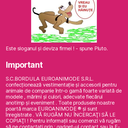
Este sloganul şi deviza firmei ! - spune Pluto.
Important
S.C.BORDULA EUROANIMODE S.R.L.
confecţionează vestimentaţie şi accesorii pentru
animale de companie într-o gamă foarte variată de
modele , mărimi şi culori, adecvate fiecărui
anotimp şi eveniment . Toate produsele noastre
poartă marca EUROANIMODE ® şi sunt
înregistrate . VĂ RUGĂM NU ÎNCERCAŢI SĂ LE
COPIAŢI ! Pentru informaţii sau comenzi vă rugăm
să ne contactaţi prin : gadget-ul contact sau la E-