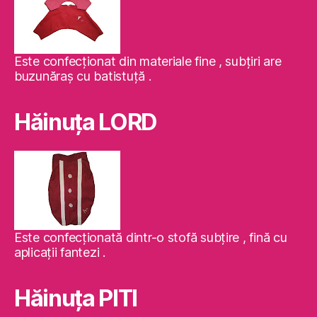
Este confecţionat din materiale fine , subţiri are
buzunăraş cu batistuţă .
Hăinuţa LORD
Este confecţionată dintr-o stofă subţire , fină cu
aplicaţii fantezi .
Hăinuţa PITI