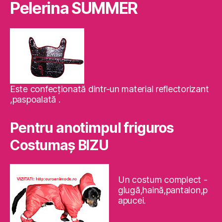
Pelerina SUMMER
Este confecţionată dintr-un material reflectorizant
,paspoalată .
Pentru anotimpul friguros
Costumaş BIZU
Un costum complect -
glugă,haină,pantalon,p
apucei.