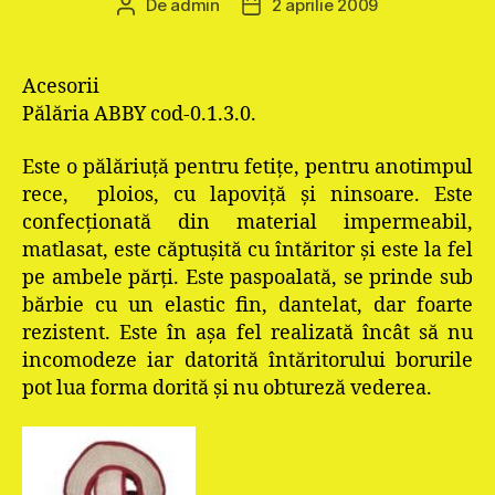
De
admin
2 aprilie 2009
Autor
Dată
articol
articol
Acesorii
Pălăria ABBY cod-0.1.3.0.
Este o pălăriuţă pentru fetiţe, pentru anotimpul
rece, ploios, cu lapoviţă şi ninsoare. Este
confecţionată din material impermeabil,
matlasat, este căptuşită cu întăritor şi este la fel
pe ambele părţi. Este paspoalată, se prinde sub
bărbie cu un elastic fin, dantelat, dar foarte
rezistent. Este în aşa fel realizată încât să nu
incomodeze iar datorită întăritorului borurile
pot lua forma dorită şi nu obtureză vederea.