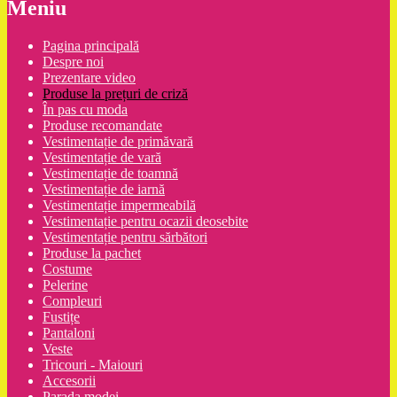
Meniu
Pagina principală
Despre noi
Prezentare video
Produse la prețuri de criză
În pas cu moda
Produse recomandate
Vestimentație de primăvară
Vestimentație de vară
Vestimentație de toamnă
Vestimentație de iarnă
Vestimentație impermeabilă
Vestimentație pentru ocazii deosebite
Vestimentație pentru sărbători
Produse la pachet
Costume
Pelerine
Compleuri
Fustițe
Pantaloni
Veste
Tricouri - Maiouri
Accesorii
Parada modei