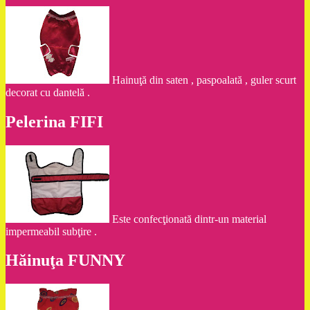
Hainuţă din saten , paspoalată , guler scurt
decorat cu dantelă .
Pelerina FIFI
Este confecţionată dintr-un material
impermeabil subţire .
Hăinuţa FUNNY