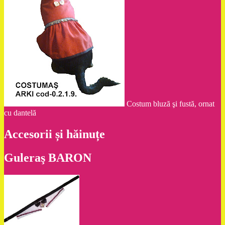
Costum bluză şi fustă, ornat
cu dantelă
Accesorii și hăinuțe
Guleraş BARON