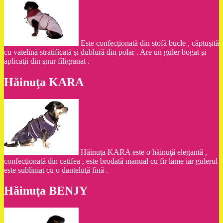
Este confecţionată din stofă bucle , căptuşită
cu vatelină stratificată şi dublură din polar . Are un guler bogat şi
aplicaţii din şnur filigranat .
Hăinuţa KARA
Hăinuţa KARA este o hăinuţă elegantă ,
confecţionată din catifea , este brodată manual cu fir lame iar gulerul
este subliniat cu o danteluţă fină .
Hăinuţa BENJY