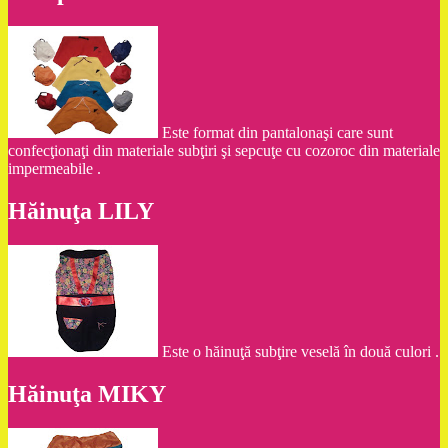
Este format din pantalonaşi care sunt
confecţionaţi din materiale subţiri şi sepcuţe cu cozoroc din materiale
impermeabile .
Hăinuţa LILY
Este o hăinuţă subţire veselă în două culori .
Hăinuţa MIKY