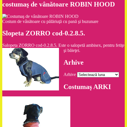
costumaş de vânătoare ROBIN HOOD
Costum de vânătoare cu pălăriuţă cu pană şi buzunare
Slopeta ZORRO cod-0.2.8.5.
Salopeta ZORRO cod-0.2.8.5. Este o salopetă ambisex, pentru fetiţe
şi băieţei.
Arhive
Arhive
Costumaş ARKI