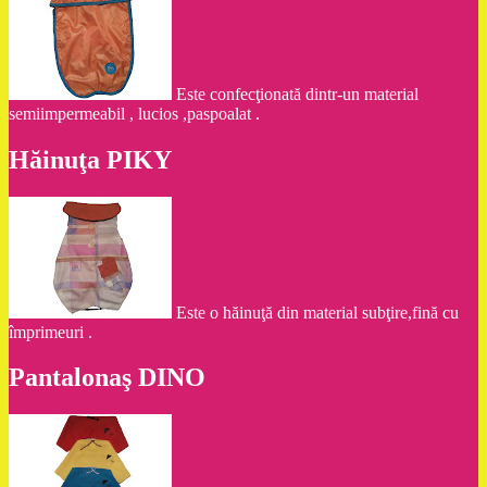
Este confecţionată dintr-un material
semiimpermeabil , lucios ,paspoalat .
Hăinuţa PIKY
Este o hăinuţă din material subţire,fină cu
împrimeuri .
Pantalonaş DINO