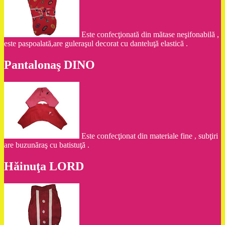
Este confecţionată din mătase neşifonabilă ,
este paspoalată,are guleraşul decorat cu danteluţă elastică .
Pantalonaş DINO
Este confecţionat din materiale fine , subţiri
are buzunăraş cu batistuţă .
Hăinuţa LORD