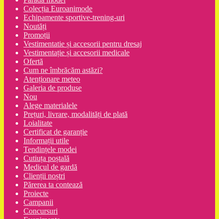
Colecția Euroanimode
Echipamente sportive-trening-uri
Noutăți
Promoții
Vestimentatie și accesorii pentru dresaj
Vestimentație și accesorii medicale
Ofertă
Cum ne îmbrăcăm astăzi?
Atenționare meteo
Galeria de produse
Nou
Alege materialele
Prețuri, livrare, modalități de plată
Loialitate
Certificat de garanție
Informații utile
Tendințele modei
Cutiuța poștală
Medicul de gardă
Clienții noștri
Părerea ta contează
Proiecte
Campanii
Concursuri