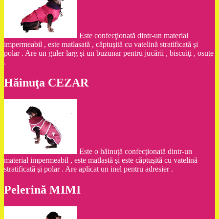
Este confecţionată dintr-un material
impermeabil , este matlasată , căptuşită cu vatelină stratificată şi
polar . Are un guler larg şi un buzunar pentru jucării , biscuiţi , osuţe
.
Hăinuţa CEZAR
Este o hăinuţă confecţionată dintr-un
material impermeabil , este matlastă şi este căptuşită cu vatelină
stratificată şi polar . Are aplicat un inel pentru adresier .
Pelerină MIMI