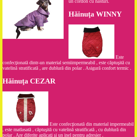
un cordon cu nasturi.
Hăinuţa WINNY
Este
confecţionată dintr-un material semiimpermeabil , este căptuşită cu
vatelină stratificată , are dublură din polar . Asigură confort termic .
Hăinuţa CEZAR
Este confecţionată din material impermeabil
, este matlasată , căptuşită cu vatelină stratificată , cu dublură din
polar . Are diferite aplicaţi şi un inel pentru adresier .