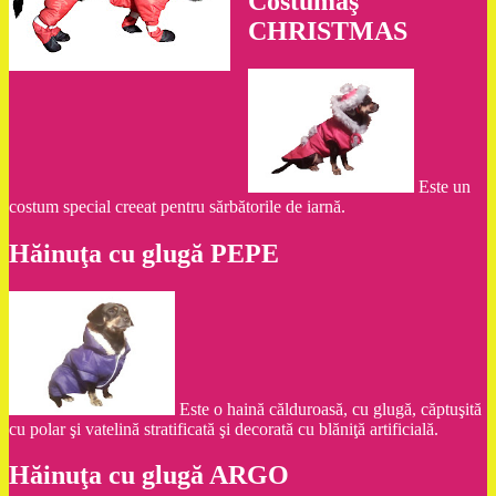
Costumaş
CHRISTMAS
Este un
costum special creeat pentru sărbătorile de iarnă.
Hăinuţa cu glugă PEPE
Este o haină călduroasă, cu glugă, căptuşită
cu polar şi vatelină stratificată şi decorată cu blăniţă artificială.
Hăinuţa cu glugă ARGO