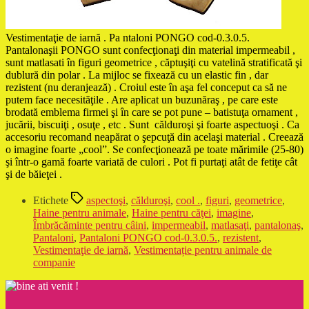
Vestimentaţie de iarnă . Pa ntaloni PONGO cod-0.3.0.5.
Pantalonaşii PONGO sunt confecţionaţi din material impermeabil ,
sunt matlasati în figuri geometrice , căptuşiţi cu vatelină stratificată şi
dublură din polar . La mijloc se fixează cu un elastic fin , dar
rezistent (nu deranjează) . Croiul este în aşa fel conceput ca să ne
putem face necesităţile . Are aplicat un buzunăraş , pe care este
brodată emblema firmei şi în care se pot pune – batistuţa ornament ,
jucării, biscuiţi , osuţe , etc . Sunt călduroşi şi foarte aspectuoşi . Ca
accesoriu recomand neapărat o şepcuţă din acelaşi material . Creează
o imagine foarte „cool”. Se confecţionează pe toate mărimile (25-80)
şi într-o gamă foarte variată de culori . Pot fi purtaţi atât de fetiţe cât
şi de băieţei .
Etichete
aspectoşi
,
călduroşi
,
cool .
,
figuri
,
geometrice
,
Haine pentru animale
,
Haine pentru căţei
,
imagine
,
Îmbrăcăminte pentru câini
,
impermeabil
,
matlasaţi
,
pantalonaş
,
Pantaloni
,
Pantaloni PONGO cod-0.3.0.5.
,
rezistent
,
Vestimentaţie de iarnă
,
Vestimentație pentru animale de
companie