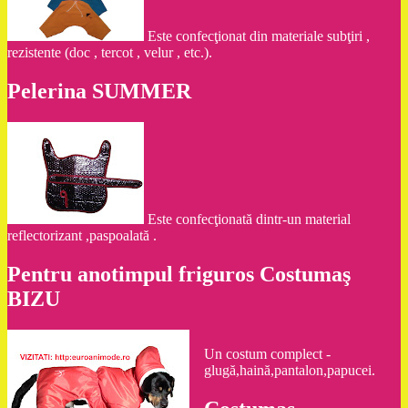
Este confecţionat din materiale subţiri ,
rezistente (doc , tercot , velur , etc.).
Pelerina SUMMER
Este confecţionată dintr-un material
reflectorizant ,paspoalată .
Pentru anotimpul friguros Costumaş
BIZU
Un costum complect -
glugă,haină,pantalon,papucei.