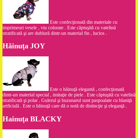
Este confecţionată din materiale cu
imprimeuri vesele , viu colorate . Este căptuşită cu vatelină
stratificată şi are dublură dintr-un material fin , lucios .
Hăinuţa JOY
Este o hăinuţă elegantă , confecţionată
dintr-un material special , imitaţie de piele . Este căptuşită cu vatelină
stratificată şi polar . Gulerul şi buzunarul sunt paspoalate cu blaniţă
artficială . Este o hăinuţă care dă o notă de distincţie şi eleganţă .
Hainuţa BLACKY