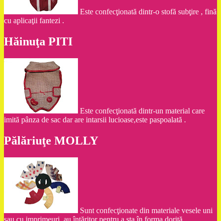
Este confecţionată dintr-o stofă subţire , fină
cu aplicaţii fantezi .
Hăinuţa PITI
Este confecţionată dintr-un material care
imită pânza de sac dar are intarsii lucioase,este paspoalată .
Pălăriuţe MOLLY
Sunt confecţionate din materiale vesele uni
sau cu imprimeuri ,au întăritor pentru a sta în forma dorită .