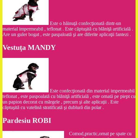
Este o hăinuţă confecţionată dintr-un
material impermeabil , teflonat . Este căptuşită cu blăniţă artificială .
Are un guler bogat , este paspaloată şi are diferite aplicaţii fantezi .
Vestuţa MANDY
Este confecţionată din material impermeabil
teflonat , este paspoalată cu blăniţă artificială , este ornată pe piept cu
un papion decorat cu mărgele , precum şi alte aplicaţii . Este
căptuşită cu vatelină stratificată şi dublură din polar .
Pardesiu ROBI
Comod,practic,ornat pe spate cu