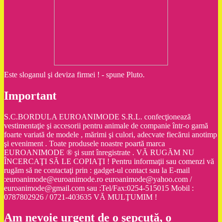
Este sloganul şi deviza firmei ! - spune Pluto.
Important
S.C.BORDULA EUROANIMODE S.R.L. confecţionează
vestimentaţie şi accesorii pentru animale de companie într-o gamă
foarte variată de modele , mărimi şi culori, adecvate fiecărui anotimp
şi eveniment . Toate produsele noastre poartă marca
EUROANIMODE ® şi sunt înregistrate . VĂ RUGĂM NU
ÎNCERCAŢI SĂ LE COPIAŢI ! Pentru informaţii sau comenzi vă
rugăm să ne contactaţi prin : gadget-ul contact sau la E-mail
:euroanimode@euroanimode.ro euroanimode@yahoo.com /
euroanimode@gmail.com sau :Tel/Fax:0254-515015 Mobil :
0787802926 / 0721-403635 VĂ MULŢUMIM !
Am nevoie urgent de o şepcuţă, o