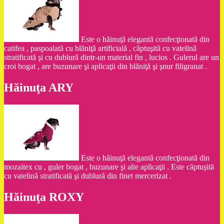
Este o hăinuţă elegantă confecţionată din
catifea , paspoalată cu blăniţă artificială , căptuşită cu vatelină
stratificată şi cu dublură dintr-un material fin , lucios . Gulerul are un
croi bogat , are buzunare şi aplicaţii din blăniţă şi şnur filigranat .
Hăinuţa ARY
Este o hăinuţă elegantă confecţionată din
mozaitex cu , guler bogat , buzunare şi alte aplicaţii . Este căptuşită
cu vatelină stratificată şi dublură din finet mercerizat .
Hăinuţa ROXY