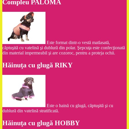
Compleu PALOMA
Este format dintr-o vestă matlasată,
căptuşită cu vatelină şi dublură din polar. Şepcuţa este confecţionată
din material impermeabil şi are cozoroc, pentru a proteja ochii.
Hăinuţa cu glugă RIKY
Este o haină cu glugă, căptuşită şi cu
dublură din vatelină stratificată.
Hăinuţa cu glugă HOBBY