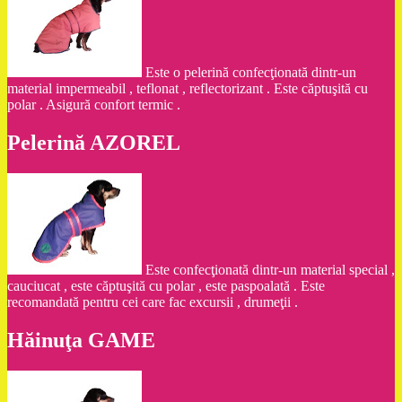
Este o pelerină confecţionată dintr-un
material impermeabil , teflonat , reflectorizant . Este căptuşită cu
polar . Asigură confort termic .
Pelerină AZOREL
Este confecţionată dintr-un material special ,
cauciucat , este căptuşită cu polar , este paspoalată . Este
recomandată pentru cei care fac excursii , drumeţii .
Hăinuţa GAME