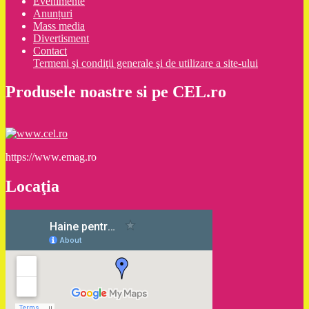
Evenimente
Anunțuri
Mass media
Divertisment
Contact
Termeni şi condiţii generale şi de utilizare a site-ului
Produsele noastre si pe CEL.ro
https://www.emag.ro
Locaţia