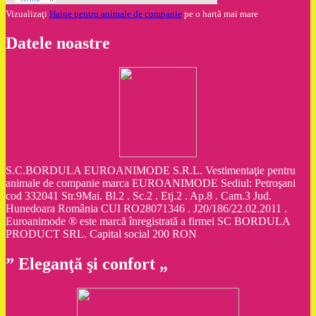
Vizualizaţi
Haine pentru animale de companie
pe o hartă mai mare
Datele noastre
S.C.BORDULA EUROANIMODE S.R.L. Vestimentaţie pentru
animale de companie marca EUROANIMODE Sediul: Petroşani
cod 332041 Str.9Mai. Bl.2 . Sc.2 . Etj.2 . Ap.8 . Cam.3 Jud.
Hunedoara România CUI RO28071346 . J20/186/22.02.2011 .
Euroanimode ® este marcă înregistrată a firmei SC BORDULA
PRODUCT SRL. Capital social 200 RON
” Eleganţă şi confort „