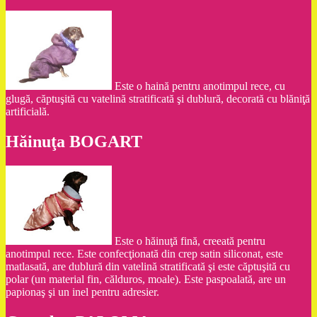
Este o haină pentru anotimpul rece, cu
glugă, căptuşită cu vatelină stratificată şi dublură, decorată cu blăniţă
artificială.
Hăinuţa BOGART
Este o hăinuţă fină, creeată pentru
anotimpul rece. Este confecţionată din crep satin siliconat, este
matlasată, are dublură din vatelină stratificată şi este căptuşită cu
polar (un material fin, călduros, moale). Este paspoalată, are un
papionaş şi un inel pentru adresier.