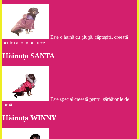
Este o haină cu glugă, căptuşită, creeată
pentru anotimpul rece.
Hăinuţa SANTA
Este special creeată pentru sărbătorile de
iarnă
Hăinuţa WINNY