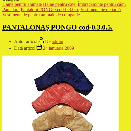
Haine pentru animale
Haine pentru căţei
Îmbrăcăminte pentru câini
Pantaloni
Pantaloni PONGO cod-0.3.0.5.
Vestimentaţie de iarnă
Vestimentație pentru animale de companie
PANTALONAŞ PONGO cod-0.3.0.5.
Autor articol
De
admin
Dată articol
24 ianuarie 2009