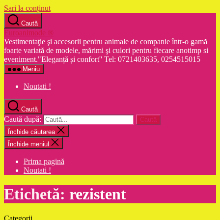
Sari la conținut
Caută
Euroanimode ®
Vestimentaţie şi accesorii pentru animale de companie într-o gamă
foarte variată de modele, mărimi şi culori pentru fiecare anotimp si
eveniment."Eleganță și confort'' Tel: 0721403635, 0254515015
Meniu
Noutati !
Caută
Caută după:
Închide căutarea
Închide meniul
Prima pagină
Noutati !
Etichetă:
rezistent
Categorii