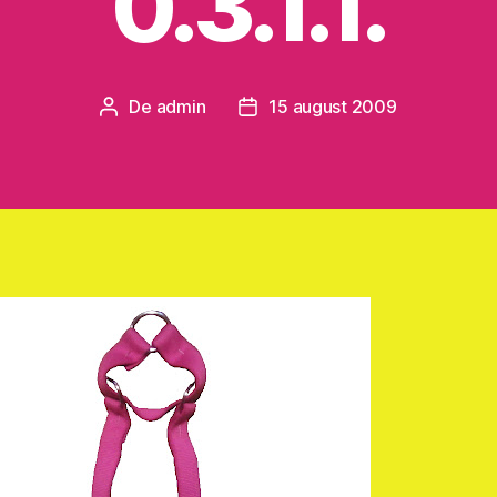
0.3.1.1.
De
admin
15 august 2009
Autor
Dată
articol
articol