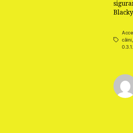
sigura
Black
Acce
câini
Etichete
0.3.1.