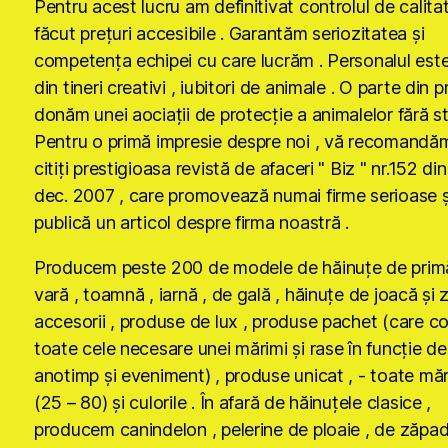
Pentru acest lucru am definitivat controlul de calita
făcut preţuri accesibile . Garantăm seriozitatea şi
competenţa echipei cu care lucrăm . Personalul est
din tineri creativi , iubitori de animale . O parte din p
donăm unei aociaţii de protecţie a animalelor fără s
Pentru o primă impresie despre noi , vă recomandă
citiţi prestigioasa revistă de afaceri " Biz " nr.152 di
dec. 2007 , care promovează numai firme serioase ş
publică un articol despre firma noastră .
Producem peste 200 de modele de hăinuţe de primă
vară , toamnă , iarnă , de gală , hăinuţe de joacă şi 
accesorii , produse de lux , produse pachet (care co
toate cele necesare unei mărimi şi rase în funcţie de
anotimp şi eveniment) , produse unicat , - toate măr
(25 – 80) şi culorile . În afară de hăinuţele clasice ,
producem canindelon , pelerine de ploaie , de zăpad