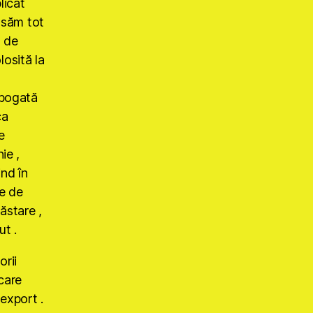
licat
nsăm tot
a de
losită la
 bogată
ca
e
ie ,
ind în
te de
ăstare ,
ut .
orii
 care
 export .