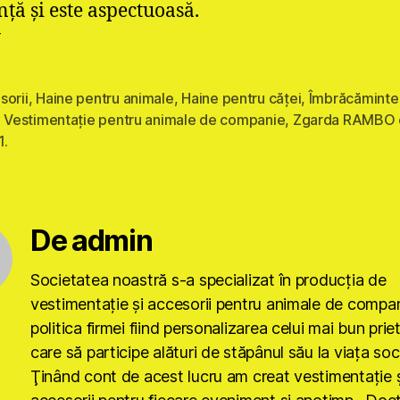
nţă şi este aspectuoasă.
y
sorii
,
Haine pentru animale
,
Haine pentru căţei
,
Îmbrăcăminte
,
Vestimentație pentru animale de companie
,
Zgarda RAMBO 
1.
De admin
Societatea noastră s-a specializat în producţia de
vestimentaţie şi accesorii pentru animale de compan
politica firmei fiind personalizarea celui mai bun prie
care să participe alături de stăpânul său la viaţa soci
Ţinând cont de acest lucru am creat vestimentaţie ş