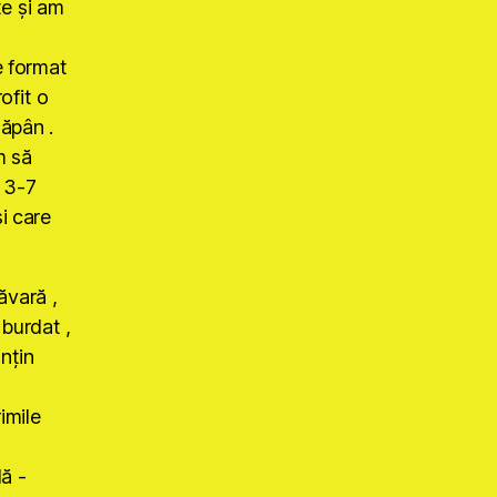
te şi am
e format
rofit o
tăpân .
m să
n 3-7
i care
vară ,
zburdat ,
nţin
imile
ă -