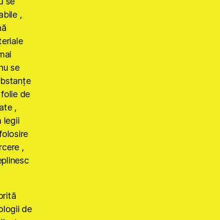
u se
bile ,
nă
teriale
mai
(nu se
ubstanţe
 folie de
ate ,
 legii
folosire
rcere ,
eplinesc
orită
ologii de