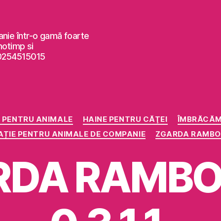
anie într-o gamă foarte
notimp si
 0254515015
Categorii
 PENTRU ANIMALE
HAINE PENTRU CĂŢEI
ÎMBRĂCĂM
ȚIE PENTRU ANIMALE DE COMPANIE
ZGARDA RAMBO C
DA RAMBO