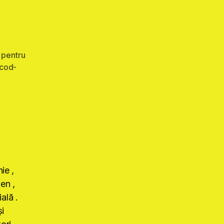
 pentru
cod-
ie ,
ten ,
ală .
i