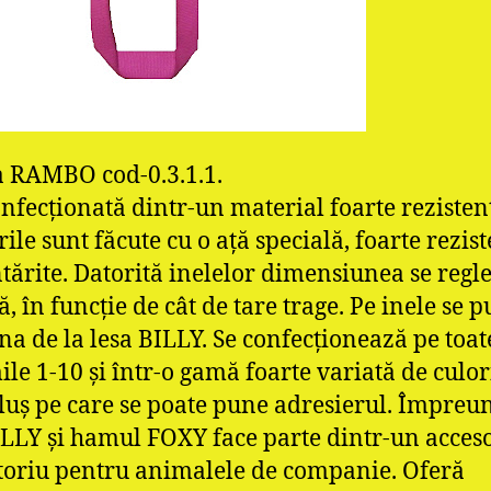
 RAMBO cod-0.3.1.1.
onfecţionată dintr-un material foarte rezisten
ile sunt făcute cu o aţă specială, foarte rezist
ntărite. Datorită inelelor dimensiunea se regl
, în funcţie de cât de tare trage. Pe inele se 
na de la lesa BILLY. Se confecţionează pe toat
le 1-10 şi într-o gamă foarte variată de culor
luş pe care se poate pune adresierul. Împreu
ILLY şi hamul FOXY face parte dintr-un acces
toriu pentru animalele de companie. Oferă