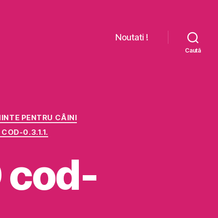
Noutati !
Caută
INTE PENTRU CÂINI
OD-0.3.1.1.
 cod-