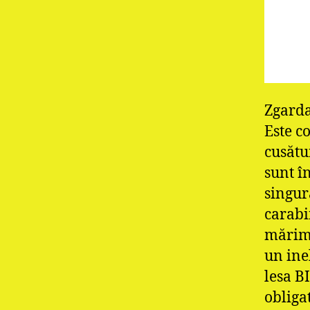
Zgarda
Este c
cusătur
sunt î
singură
carabi
mărimi
un ine
lesa B
obliga