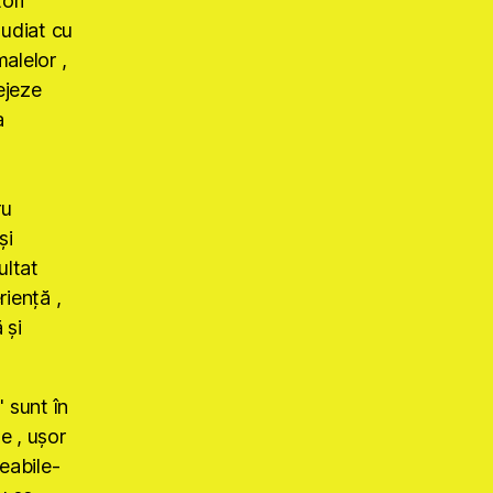
ori
tudiat cu
alelor ,
ejeze
a
ru
şi
ultat
rienţă ,
 şi
sunt în
e , uşor
meabile-