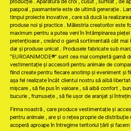
producţie . Aparatura de croi , cusut , surfilat , de ap
paspoal , pasmanterie este de ultimă generaţie . La
timpul proiecte inovative , care să ducă la realizare
produse noi şi practice . Măiestria creatorilor este fo
maximum pentru a putea veni în întâmpinarea pieţei
pretenţioase , creând o gamă sortimentală cât mai
dar şi produse unicat . Produsele fabricate sub mar
"EUROANIMODE®" sunt cea mai completă gamă d
vestimentaţie şi accesorii pentru animale de compan
fiind create pentru fiecare anotimp şi eveniment şi fi
aşa fel realizate încât clientul nostru să aibă liberta
mişcare , să fie pus în valoare , să aibă confort , bun
bucurie , frumuseţe , să fie uşor de aranjat şi întreţin
Firma noastră , care produce vestimentaţie şi acces
pentru animale , are şi o reţea proprie de distribuţie
acoperă aproape în întregime teritoriul ţării şi facem