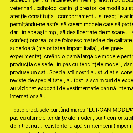
accesorii pentru fiecare eveniment şi anotimp . Doct
veterinari , psihologi canini şi creatori de modă au s
atenţie constituţia , comportamentul şi reacţiile anim
permiţându-ne astfel să creem modele care să prot
dar , în acelaşi timp , să dea libertate de mişcare . L
confecţionarea lor se folosesc materiale de calitate
superioară (majoritatea import Italia) , designer-i
experimentaţi creând o gamă largă de modele pent
producţia de serie , în pas cu tendinţele modei , dar 
produse unicat . Specialiştii noştri au studiat şi cons
reviste de specialitate , au fost la schimburi de expe
au vizionat expoziţii de vestimentaţie canină internă
internaţională .
Toate produsele purtând marca "EUROANIMODE®" 
pas cu ultimele tendinţe ale modei , sunt confortabil
de întreţinut , rezistente la apă şi intemperii (imper