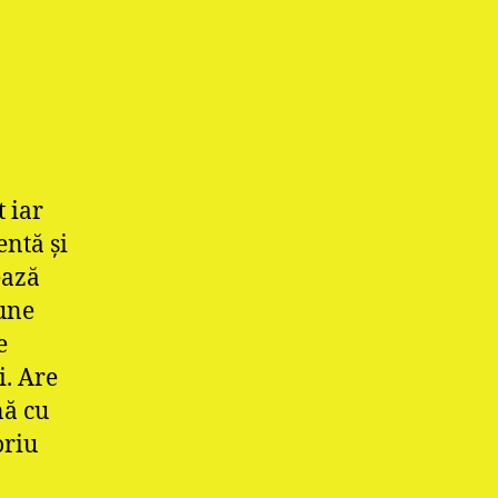
t iar
entă şi
ează
pune
e
i. Are
nă cu
oriu