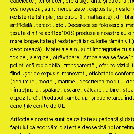
caucicate , teflonate) , oferă siguranţă şi căldură , n
scămoşează , sunt mercerizate , căptuşite , neşifona
rezistente (simple , cu dublură , matlasate) , din bla
artificială , tercot , etc . Deoarece se folosesc şi ma
ţesute din fire acrilice100% produsele noastre au o 
mare longevitate şi rezistenţă iar culorile rămân vii 
decolorează) . Materialele nu sunt impregnate cu s
toxice , alergice , otrăvitoare . Ambalarea se face în
polietilenă reciclabilă , transparentă , oferind vizibilit
fiind uşor de expus şi manevrat , etichetate conform
(denumire , model , mărime , descrierea modului de 
- întreţinere , spălare , uscare , călcare , albire , stoa
depozitare) . Produsul , ambalajul şi etichetarea înd
condiţiile cerute de UE .
Articolele noastre sunt de calitate superioară şi dat
faptului că acordăm o atenţie deosebită noilor tehn