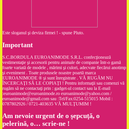
Este sloganul şi deviza firmei ! - spune Pluto.
Important
S.C.BORDULA EUROANIMODE S.R.L. confecţionează
vestimentaţie şi accesorii pentru animale de companie într-o gamă
foarte variată de modele , mărimi şi culori, adecvate fiecărui anotimp
şi eveniment . Toate produsele noastre poartă marca
EUROANIMODE ® şi sunt înregistrate . VĂ RUGĂM NU
ÎNCERCAŢI SĂ LE COPIAŢI ! Pentru informaţii sau comenzi vă
rugăm să ne contactaţi prin : gadget-ul contact sau la E-mail
:euroanimode@euroanimode.ro euroanimode@yahoo.com /
euroanimode@gmail.com sau :Tel/Fax:0254-515015 Mobil :
0787802926 / 0721-403635 VĂ MULŢUMIM !
Am nevoie urgent de o şepcuţă, o
pelerină, o… scrie-ne !