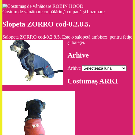
Costum de vânătoare cu pălăriuţă cu pană şi buzunare
Slopeta ZORRO cod-0.2.8.5.
Salopeta ZORRO cod-0.2.8.5. Este o salopetă ambisex, pentru fetiţe
şi băieţei.
Arhive
Arhive
Costumaş ARKI