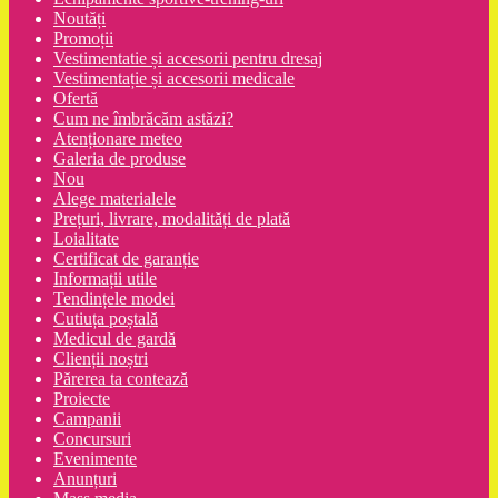
Noutăți
Promoții
Vestimentatie și accesorii pentru dresaj
Vestimentație și accesorii medicale
Ofertă
Cum ne îmbrăcăm astăzi?
Atenționare meteo
Galeria de produse
Nou
Alege materialele
Prețuri, livrare, modalități de plată
Loialitate
Certificat de garanție
Informații utile
Tendințele modei
Cutiuța poștală
Medicul de gardă
Clienții noștri
Părerea ta contează
Proiecte
Campanii
Concursuri
Evenimente
Anunțuri