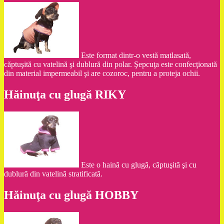
Este format dintr-o vestă matlasată,
căptuşită cu vatelină şi dublură din polar. Şepcuţa este confecţionată
din material impermeabil şi are cozoroc, pentru a proteja ochii.
Hăinuţa cu glugă RIKY
Este o haină cu glugă, căptuşită şi cu
dublură din vatelină stratificată.
Hăinuţa cu glugă HOBBY