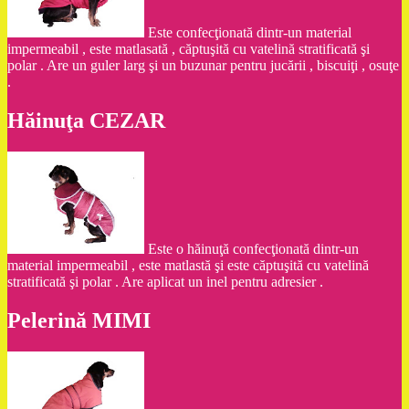
Este confecţionată dintr-un material
impermeabil , este matlasată , căptuşită cu vatelină stratificată şi
polar . Are un guler larg şi un buzunar pentru jucării , biscuiţi , osuţe
.
Hăinuţa CEZAR
Este o hăinuţă confecţionată dintr-un
material impermeabil , este matlastă şi este căptuşită cu vatelină
stratificată şi polar . Are aplicat un inel pentru adresier .
Pelerină MIMI