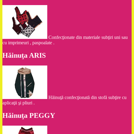
Confecţionate din materiale subţiri uni sau
cu imprimeuri , paspoalate .
Hăinuţa ARIS
Hăinuţă confecţionată din stofă subţire cu
aplicaţii şi pliuri .
Hăinuţa PEGGY