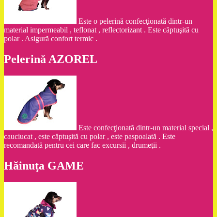
Este o pelerină confecţionată dintr-un
material impermeabil , teflonat , reflectorizant . Este căptuşită cu
polar . Asigură confort termic .
Pelerină AZOREL
Este confecţionată dintr-un material special ,
cauciucat , este căptuşită cu polar , este paspoalată . Este
recomandată pentru cei care fac excursii , drumeţii .
Hăinuţa GAME