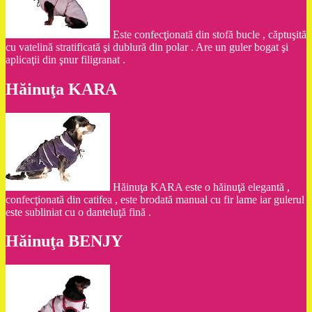
Este confecţionată din stofă bucle , căptuşită
cu vatelină stratificată şi dublură din polar . Are un guler bogat şi
aplicaţii din şnur filigranat .
Hăinuţa KARA
Hăinuţa KARA este o hăinuţă elegantă ,
confecţionată din catifea , este brodată manual cu fir lame iar gulerul
este subliniat cu o danteluţă fină .
Hăinuţa BENJY