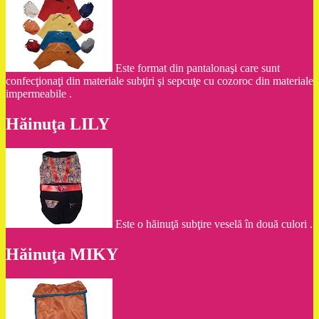
Este format din pantalonaşi care sunt
confecţionaţi din materiale subţiri şi sepcuţe cu cozoroc din materiale
impermeabile .
Hăinuţa LILY
Este o hăinuţă subţire veselă în două culori .
Hăinuţa MIKY