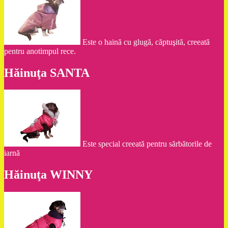
Este o haină cu glugă, căptuşită, creeată
pentru anotimpul rece.
Hăinuţa SANTA
Este special creeată pentru sărbătorile de
iarnă
Hăinuţa WINNY