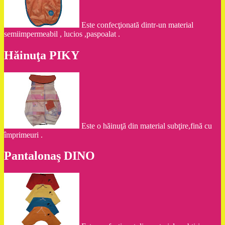
Este confecţionată dintr-un material
semiimpermeabil , lucios ,paspoalat .
Hăinuţa PIKY
Este o hăinuţă din material subţire,fină cu
împrimeuri .
Pantalonaş DINO