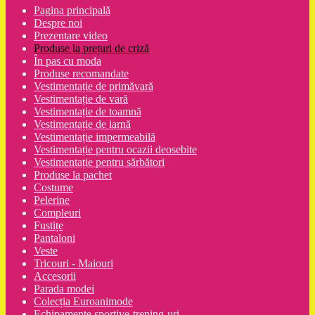
Pagina principală
Despre noi
Prezentare video
Produse la prețuri de criză
În pas cu moda
Produse recomandate
Vestimentație de primăvară
Vestimentație de vară
Vestimentație de toamnă
Vestimentație de iarnă
Vestimentație impermeabilă
Vestimentație pentru ocazii deosebite
Vestimentație pentru sărbători
Produse la pachet
Costume
Pelerine
Compleuri
Fustițe
Pantaloni
Veste
Tricouri - Maiouri
Accesorii
Parada modei
Colecția Euroanimode
Echipamente sportive-trening-uri