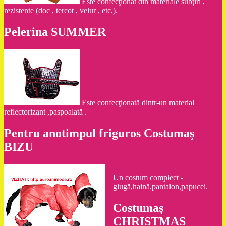
Este confecţionat din materiale subţiri ,
rezistente (doc , tercot , velur , etc.).
Pelerina SUMMER
Este confecţionată dintr-un material
reflectorizant ,paspoalată .
Pentru anotimpul friguros Costumaş
BIZU
Un costum complect -
glugă,haină,pantalon,papucei.
Costumaş
CHRISTMAS