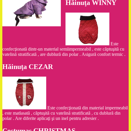
Hăinuţa WINNY
Este
confecţionată dintr-un material semiimpermeabil , este căptuşită cu
vatelină stratificată , are dublură din polar . Asigură confort termic .
Hăinuţa CEZAR
Este confecţionată din material impermeabil
, este matlasată , căptuşită cu vatelină stratificată , cu dublură din
polar . Are diferite aplicaţi şi un inel pentru adresier .
Costumaş CHRISTMAS