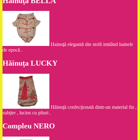
Hăinuţa BELLA
Hainuţă elegantă din stofă imitând hainele
de epocă .
Hăinuţa LUCKY
Hăinuţă confecţionată dintr-un material fin ,
subţire , lucios cu pliuri .
Compleu NERO