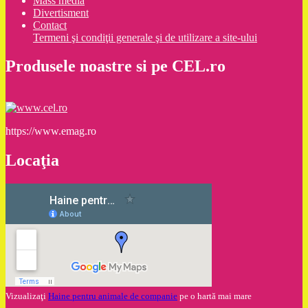
Mass media
Divertisment
Contact
Termeni şi condiţii generale şi de utilizare a site-ului
Produsele noastre si pe CEL.ro
https://www.emag.ro
Locaţia
Vizualizaţi
Haine pentru animale de companie
pe o hartă mai mare