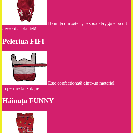
Hainuţă din saten , paspoalată , guler scurt
decorat cu dantelă .
Pelerina FIFI
Este confecţionată dintr-un material
impermeabil subţire .
Hăinuţa FUNNY