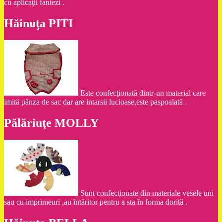
cu aplicaţii fantezi .
Hăinuţa PITI
Este confecţionată dintr-un material care
imită pânza de sac dar are intarsii lucioase,este paspoalată .
Pălăriuţe MOLLY
Sunt confecţionate din materiale vesele uni
sau cu imprimeuri ,au întăritor pentru a sta în forma dorită .