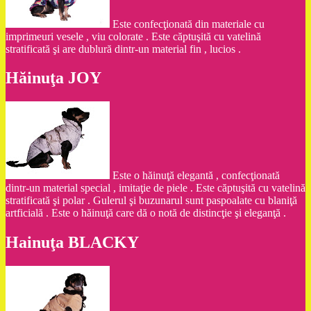
Este confecţionată din materiale cu
imprimeuri vesele , viu colorate . Este căptuşită cu vatelină
stratificată şi are dublură dintr-un material fin , lucios .
Hăinuţa JOY
Este o hăinuţă elegantă , confecţionată
dintr-un material special , imitaţie de piele . Este căptuşită cu vatelină
stratificată şi polar . Gulerul şi buzunarul sunt paspoalate cu blaniţă
artficială . Este o hăinuţă care dă o notă de distincţie şi eleganţă .
Hainuţa BLACKY