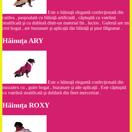
Este o hăinuţă elegantă confecţionată din
catifea , paspoalată cu blăniţă artificială , căptuşită cu vatelină
stratificată şi cu dublură dintr-un material fin , lucios . Gulerul are un
croi bogat , are buzunare şi aplicaţii din blăniţă şi şnur filigranat .
Hăinuţa ARY
Este o hăinuţă elegantă confecţionată din
mozaitex cu , guler bogat , buzunare şi alte aplicaţii . Este căptuşită
cu vatelină stratificată şi dublură din finet mercerizat .
Hăinuţa ROXY