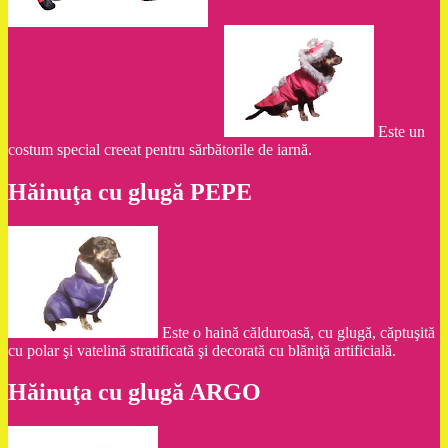
Este un
costum special creeat pentru sărbătorile de iarnă.
Hăinuţa cu glugă PEPE
Este o haină călduroasă, cu glugă, căptuşită
cu polar şi vatelină stratificată şi decorată cu blăniţă artificială.
Hăinuţa cu glugă ARGO