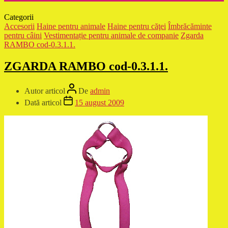
Categorii
Accesorii
Haine pentru animale
Haine pentru căţei
Îmbrăcăminte
pentru câini
Vestimentație pentru animale de companie
Zgarda
RAMBO cod-0.3.1.1.
ZGARDA RAMBO cod-0.3.1.1.
Autor articol
De
admin
Dată articol
15 august 2009