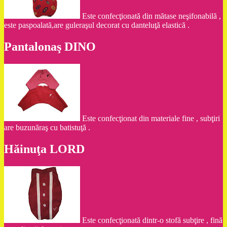
Este confecţionată din mătase neşifonabilă ,
este paspoalată,are guleraşul decorat cu danteluţă elastică .
Pantalonaş DINO
Este confecţionat din materiale fine , subţiri
are buzunăraş cu batistuţă .
Hăinuţa LORD
Este confecţionată dintr-o stofă subţire , fină