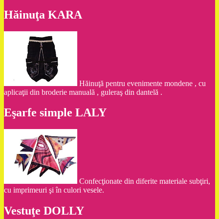
Hăinuţa KARA
Hăinuţă pentru evenimente mondene , cu
aplicaţii din broderie manuală , guleraş din dantelă .
Eşarfe simple LALY
Confecţionate din diferite materiale subţiri,
cu imprimeuri şi în culori vesele.
Vestuţe DOLLY