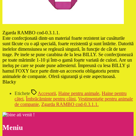
Zgarda RAMBO cod-0.3.1.1.
Este confecţionată dintr-un material foarte rezistent iar cusăturile
sunt făcute cu o aţă specială, foarte rezistentă şi sunt întărite. Datorită
inelelor dimensiunea se reglează singură, în funcţie de cât de tare
trage. Pe inele se pune carabina de la lesa BILLY. Se confecţionează
pe toate mărimile 1-10 şi într-o gamă foarte variată de culori. Are un
ineluş pe care se poate pune adresierul. Împreună cu lesa BILLY şi
hamul FOXY face parte dintr-un accesoriu obligatoriu pentru
animalele de companie. Oferă siguranţă şi este aspectuoasă.
Blacky
Etichete
Accesorii
,
Haine pentru animale
,
Haine pentru
căţei
,
Îmbrăcăminte pentru câini
,
Vestimentație pentru animale
de companie
,
Zgarda RAMBO cod-0.3.1.1.
Meniu