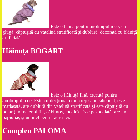
Este o haină pentru anotimpul rece, cu
glugă, căptuşită cu vatelină stratificată şi dublură, decorată cu blăniţă
artificială.
Hăinuţa BOGART
Este o hăinuţă fină, creeată pentru
anotimpul rece. Este confecţionată din crep satin siliconat, este
matlasată, are dublură din vatelină stratificată şi este căptuşită cu
polar (un material fin, călduros, moale). Este paspoalată, are un
papionaş şi un inel pentru adresier.
Compleu PALOMA