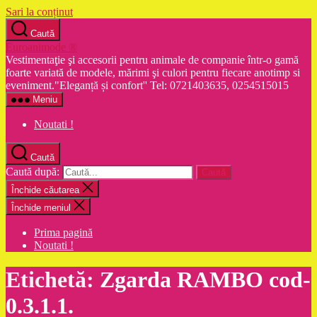
Sari la conținut
Caută
Euroanimode ®
Vestimentaţie şi accesorii pentru animale de companie într-o gamă
foarte variată de modele, mărimi şi culori pentru fiecare anotimp si
eveniment."Eleganță și confort'' Tel: 0721403635, 0254515015
Meniu
Noutati !
Caută
Caută după:
Închide căutarea
Închide meniul
Prima pagină
Noutati !
Etichetă:
Zgarda RAMBO cod-
0.3.1.1.