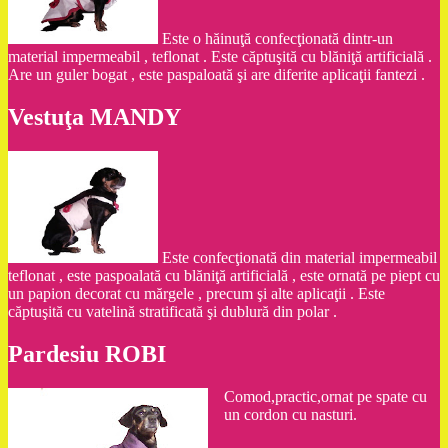
Este o hăinuţă confecţionată dintr-un
material impermeabil , teflonat . Este căptuşită cu blăniţă artificială .
Are un guler bogat , este paspaloată şi are diferite aplicaţii fantezi .
Vestuţa MANDY
Este confecţionată din material impermeabil
teflonat , este paspoalată cu blăniţă artificială , este ornată pe piept cu
un papion decorat cu mărgele , precum şi alte aplicaţii . Este
căptuşită cu vatelină stratificată şi dublură din polar .
Pardesiu ROBI
Comod,practic,ornat pe spate cu
un cordon cu nasturi.