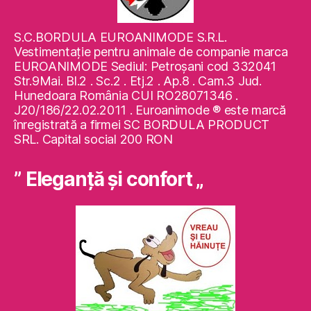
S.C.BORDULA EUROANIMODE S.R.L.
Vestimentaţie pentru animale de companie marca
EUROANIMODE Sediul: Petroşani cod 332041
Str.9Mai. Bl.2 . Sc.2 . Etj.2 . Ap.8 . Cam.3 Jud.
Hunedoara România CUI RO28071346 .
J20/186/22.02.2011 . Euroanimode ® este marcă
înregistrată a firmei SC BORDULA PRODUCT
SRL. Capital social 200 RON
” Eleganţă şi confort „