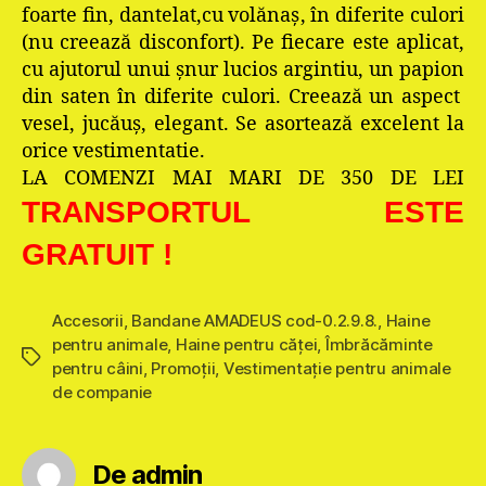
foarte fin, dantelat,cu volănaş, în diferite culori
(nu creează disconfort). Pe fiecare este aplicat,
cu ajutorul unui şnur lucios argintiu, un papion
din saten în diferite culori. Creează un aspect
vesel, jucăuş, elegant. Se asortează excelent la
orice vestimentatie.
LA COMENZI MAI MARI DE 350 DE LEI
TRANSPORTUL ESTE
GRATUIT !
Accesorii
,
Bandane AMADEUS cod-0.2.9.8.
,
Haine
pentru animale
,
Haine pentru căţei
,
Îmbrăcăminte
Etichete
pentru câini
,
Promoţii
,
Vestimentație pentru animale
de companie
De admin