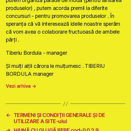
putem organiza parade de modă (pentru lansarea
produselor) , putem acorda premii la diferite
concursuri - pentru promovarea produselor . În
speranţa că vă interesează ideile noastre sperăm
că vom avea o colaborare fructuoasă de ambele
părţi .
Tiberiu Bordula - manager
Şi mulţi alţii cărora le mulţumesc . TIBERIU
BORDULA manager
Vezi arhiva
→
←
TERMENI ŞI CONDIŢII GENERALE ŞI DE
UTILIZARE A SITE-ului
→
HAINĂ CU GLUGĂ PEPE cod-0.0.2.9.