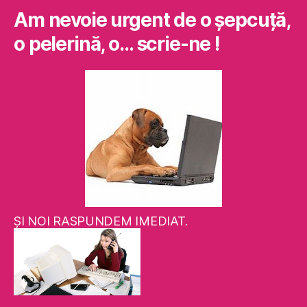
Am nevoie urgent de o şepcuţă,
o pelerină, o… scrie-ne !
ŞI NOI RASPUNDEM IMEDIAT.