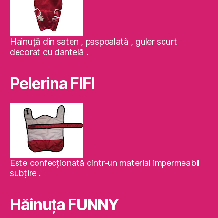
Hainuţă din saten , paspoalată , guler scurt
decorat cu dantelă .
Pelerina FIFI
Este confecţionată dintr-un material impermeabil
subţire .
Hăinuţa FUNNY