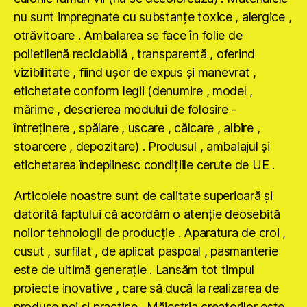
nu sunt impregnate cu substanţe toxice , alergice ,
otrăvitoare . Ambalarea se face în folie de
polietilenă reciclabilă , transparentă , oferind
vizibilitate , fiind uşor de expus şi manevrat ,
etichetate conform legii (denumire , model ,
mărime , descrierea modului de folosire -
întreţinere , spălare , uscare , călcare , albire ,
stoarcere , depozitare) . Produsul , ambalajul şi
etichetarea îndeplinesc condiţiile cerute de UE .
Articolele noastre sunt de calitate superioară şi
datorită faptului că acordăm o atenţie deosebită
noilor tehnologii de producţie . Aparatura de croi ,
cusut , surfilat , de aplicat paspoal , pasmanterie
este de ultimă generaţie . Lansăm tot timpul
proiecte inovative , care să ducă la realizarea de
produse noi şi practice . Măiestria creatorilor este