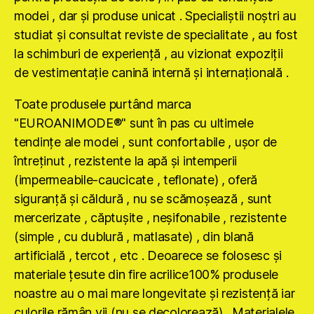
modei , dar şi produse unicat . Specialiştii noştri au
studiat şi consultat reviste de specialitate , au fost
la schimburi de experienţă , au vizionat expoziţii
de vestimentaţie canină internă şi internaţională .
Toate produsele purtând marca
"EUROANIMODE®" sunt în pas cu ultimele
tendinţe ale modei , sunt confortabile , uşor de
întreţinut , rezistente la apă şi intemperii
(impermeabile-caucicate , teflonate) , oferă
siguranţă şi căldură , nu se scămoşează , sunt
mercerizate , căptuşite , neşifonabile , rezistente
(simple , cu dublură , matlasate) , din blană
artificială , tercot , etc . Deoarece se folosesc şi
materiale ţesute din fire acrilice100% produsele
noastre au o mai mare longevitate şi rezistenţă iar
culorile rămân vii (nu se decolorează) . Materialele