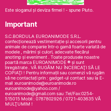
Este sloganul şi deviza firmei ! - spune Pluto.
Important
S.C.BORDULA EUROANIMODE S.R.L.
confecţionează vestimentaţie şi accesorii pentru
animale de companie într-o gamă foarte variată de
modele , mărimi şi culori, adecvate fiecărui
anotimp şi eveniment . Toate produsele noastre
poartă marca EUROANIMODE ® şi sunt
înregistrate . VĂ RUGĂM NU ÎNCERCAŢI SĂ LE
COPIAŢI ! Pentru informaţii sau comenzi vă rugăm
să ne contactaţi prin : gadget-ul contact sau la E-
mail :euroanimode@euroanimode.ro
euroanimode@yahoo.com /
euroanimode@gmail.com sau :Tel/Fax:0254-
515015 Mobil : 0787802926 / 0721-403635 VĂ
MULŢUMIM !