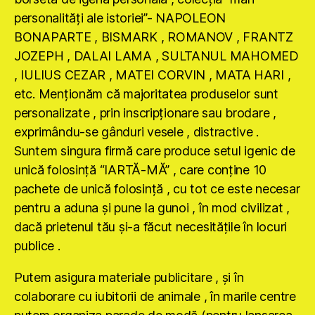
personalităţi ale istoriei”- NAPOLEON
BONAPARTE , BISMARK , ROMANOV , FRANTZ
JOZEPH , DALAI LAMA , SULTANUL MAHOMED
, IULIUS CEZAR , MATEI CORVIN , MATA HARI ,
etc. Menţionăm că majoritatea produselor sunt
personalizate , prin inscripţionare sau brodare ,
exprimându-se gânduri vesele , distractive .
Suntem singura firmă care produce setul igenic de
unică folosinţă “IARTĂ-MĂ” , care conţine 10
pachete de unică folosinţă , cu tot ce este necesar
pentru a aduna şi pune la gunoi , în mod civilizat ,
dacă prietenul tău şi-a făcut necesităţile în locuri
publice .
Putem asigura materiale publicitare , şi în
colaborare cu iubitorii de animale , în marile centre