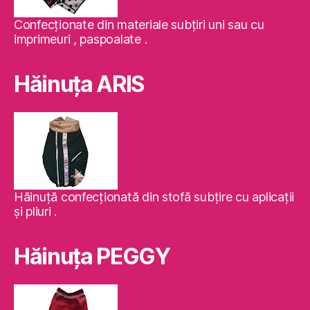
Confecţionate din materiale subţiri uni sau cu
imprimeuri , paspoalate .
Hăinuţa ARIS
Hăinuţă confecţionată din stofă subţire cu aplicaţii
şi pliuri .
Hăinuţa PEGGY