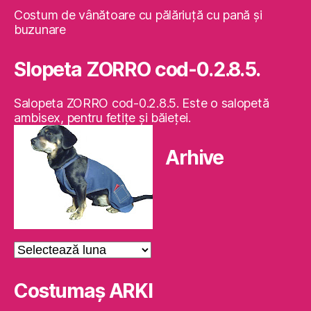
Costum de vânătoare cu pălăriuţă cu pană şi
buzunare
Slopeta ZORRO cod-0.2.8.5.
Salopeta ZORRO cod-0.2.8.5. Este o salopetă
ambisex, pentru fetiţe şi băieţei.
Arhive
Arhive
Costumaş ARKI