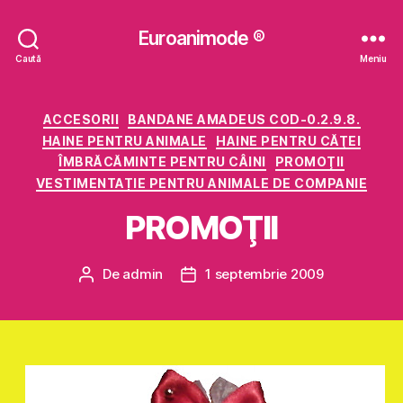
Euroanimode ®
Caută
Meniu
Categorii
ACCESORII
BANDANE AMADEUS COD-0.2.9.8.
HAINE PENTRU ANIMALE
HAINE PENTRU CĂŢEI
ÎMBRĂCĂMINTE PENTRU CÂINI
PROMOŢII
VESTIMENTAȚIE PENTRU ANIMALE DE COMPANIE
PROMOŢII
De
admin
1 septembrie 2009
Autor
Dată
articol
articol