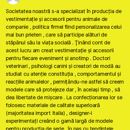
Societatea noastră s-a specializat în producţia de
vestimentaţie şi accesorii pentru animale de
companie , politica firmei fiind personalizarea celui
mai bun prieten , care să participe alături de
stăpânul său la viaţa socială . Ţinând cont de
acest lucru am creat vestimentaţie şi accesorii
pentru fiecare eveniment şi anotimp . Doctori
veterinari , psihologi canini şi creatori de modă au
studiat cu atenţie constituţia , comportamentul şi
reacţiile animalelor , permiţându-ne astfel să creem
modele care să protejeze dar , în acelaşi timp , să
dea libertate de mişcare . La confecţionarea lor se
folosesc materiale de calitate superioară
(majoritatea import Italia) , designer-i
experimentaţi creând o gamă largă de modele
pentru producţia de serie , în pas cu tendinţele