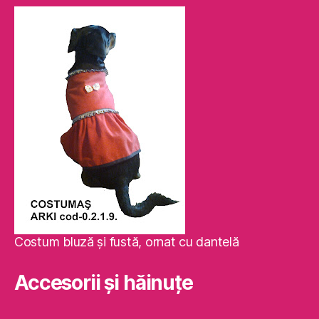
Costum bluză şi fustă, ornat cu dantelă
Accesorii și hăinuțe