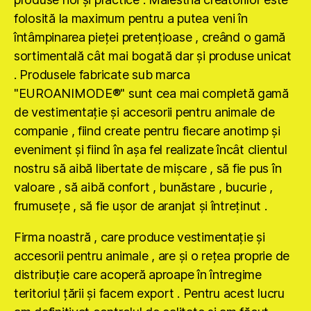
folosită la maximum pentru a putea veni în
întâmpinarea pieţei pretenţioase , creând o gamă
sortimentală cât mai bogată dar şi produse unicat
. Produsele fabricate sub marca
"EUROANIMODE®" sunt cea mai completă gamă
de vestimentaţie şi accesorii pentru animale de
companie , fiind create pentru fiecare anotimp şi
eveniment şi fiind în aşa fel realizate încât clientul
nostru să aibă libertate de mişcare , să fie pus în
valoare , să aibă confort , bunăstare , bucurie ,
frumuseţe , să fie uşor de aranjat şi întreţinut .
Firma noastră , care produce vestimentaţie şi
accesorii pentru animale , are şi o reţea proprie de
distribuţie care acoperă aproape în întregime
teritoriul ţării şi facem export . Pentru acest lucru