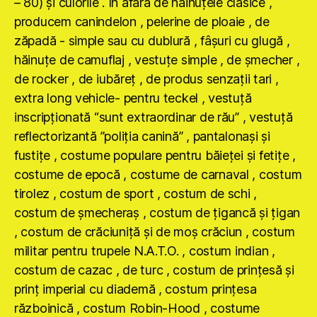
– 80) şi culorile . În afară de hăinuţele clasice ,
producem canindelon , pelerine de ploaie , de
zăpadă - simple sau cu dublură , fâşuri cu glugă ,
hăinuţe de camuflaj , vestuţe simple , de şmecher ,
de rocker , de iubăreţ , de produs senzaţii tari ,
extra long vehicle- pentru teckel , vestuţă
inscripţionată “sunt extraordinar de rău” , vestuţă
reflectorizantă ”poliţia canină” , pantalonaşi şi
fustiţe , costume populare pentru băieţei şi fetiţe ,
costume de epocă , costume de carnaval , costum
tirolez , costum de sport , costum de schi ,
costum de şmecheraş , costum de ţigancă şi ţigan
, costum de crăciuniţă şi de moş crăciun , costum
militar pentru trupele N.A.T.O. , costum indian ,
costum de cazac , de turc , costum de prinţesă şi
prinţ imperial cu diademă , costum prinţesa
războinică , costum Robin-Hood , costume