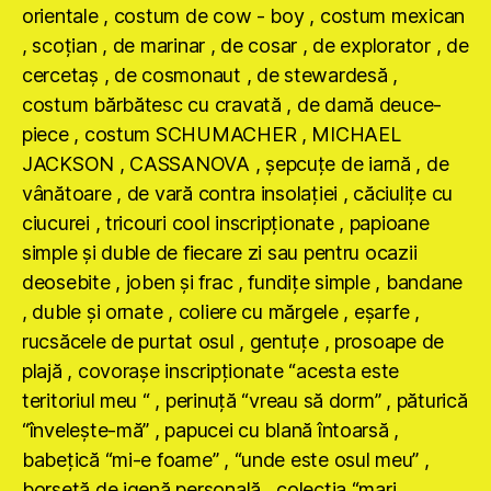
orientale , costum de cow - boy , costum mexican
, scoţian , de marinar , de cosar , de explorator , de
cercetaş , de cosmonaut , de stewardesă ,
costum bărbătesc cu cravată , de damă deuce-
piece , costum SCHUMACHER , MICHAEL
JACKSON , CASSANOVA , şepcuţe de iarnă , de
vânătoare , de vară contra insolaţiei , căciuliţe cu
ciucurei , tricouri cool inscripţionate , papioane
simple şi duble de fiecare zi sau pentru ocazii
deosebite , joben şi frac , fundiţe simple , bandane
, duble şi ornate , coliere cu mărgele , eşarfe ,
rucsăcele de purtat osul , gentuţe , prosoape de
plajă , covoraşe inscripţionate “acesta este
teritoriul meu “ , perinuţă “vreau să dorm” , păturică
“înveleşte-mă” , papucei cu blană întoarsă ,
babeţică “mi-e foame” , “unde este osul meu” ,
borsetă de igenă personală , colecţia “mari