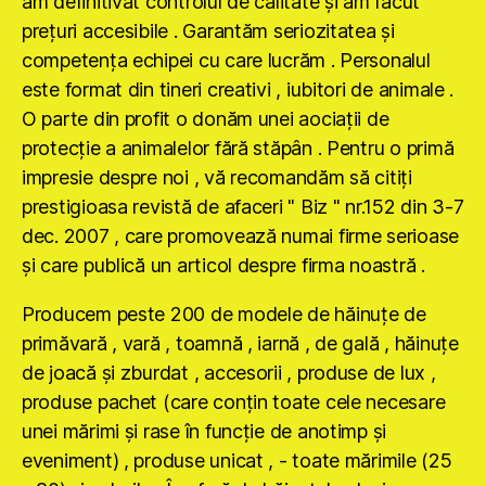
am definitivat controlul de calitate şi am făcut
preţuri accesibile . Garantăm seriozitatea şi
competenţa echipei cu care lucrăm . Personalul
este format din tineri creativi , iubitori de animale .
O parte din profit o donăm unei aociaţii de
protecţie a animalelor fără stăpân . Pentru o primă
impresie despre noi , vă recomandăm să citiţi
prestigioasa revistă de afaceri " Biz " nr.152 din 3-7
dec. 2007 , care promovează numai firme serioase
şi care publică un articol despre firma noastră .
Producem peste 200 de modele de hăinuţe de
primăvară , vară , toamnă , iarnă , de gală , hăinuţe
de joacă şi zburdat , accesorii , produse de lux ,
produse pachet (care conţin toate cele necesare
unei mărimi şi rase în funcţie de anotimp şi
eveniment) , produse unicat , - toate mărimile (25