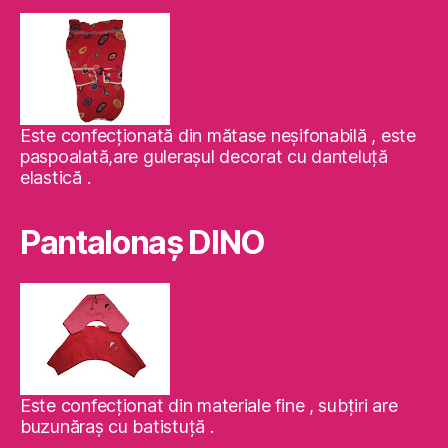
Este confecţionată din mătase neşifonabilă , este
paspoalată,are guleraşul decorat cu danteluţă
elastică .
Pantalonaş DINO
Este confecţionat din materiale fine , subţiri are
buzunăraş cu batistuţă .