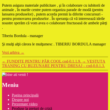
Putem asigura materiale publicitare , şi în colaborare cu iubitorii de
animale , în marile centre putem organiza parade de modă (pentru
lansarea produselor) , putem acorda premii la diferite concursuri -
pentru promovarea produselor . În speranţa că vă interesează ideile
noastre sperăm că vom avea o colaborare fructuoasă de ambele părţi
.
Tiberiu Bordula - manager
Şi mulţi alţii cărora le mulţumesc . TIBERIU BORDULA manager
Vezi arhiva
→
←
FUNDIȚE PENTRU PĂR COOL cod-0.1.1.9.
→
VESTUŢA
TRANING CU BUZUNARE PENTRU DRESAJ – cod-0.0.1.3.
Meniu
Pagina principală
Despre noi
Prezentare video
Produse la prețuri de criză