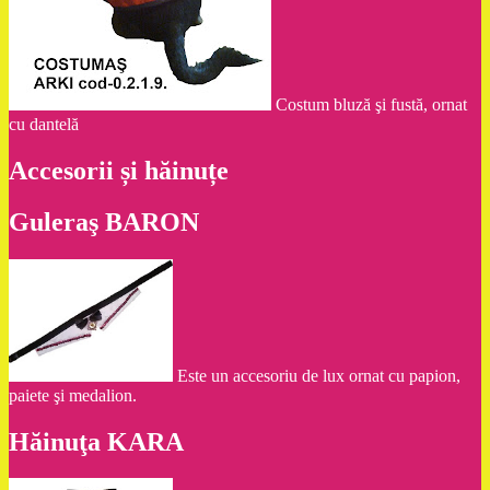
Costum bluză şi fustă, ornat
cu dantelă
Accesorii și hăinuțe
Guleraş BARON
Este un accesoriu de lux ornat cu papion,
paiete şi medalion.
Hăinuţa KARA