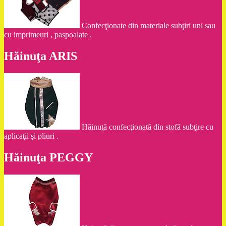
Confecţionate din materiale subţiri uni sau
cu imprimeuri , paspoalate .
Hăinuţa ARIS
Hăinuţă confecţionată din stofă subţire cu
aplicaţii şi pliuri .
Hăinuţa PEGGY