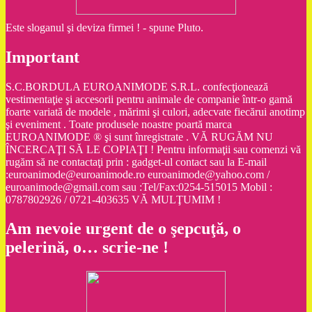
Este sloganul şi deviza firmei ! - spune Pluto.
Important
S.C.BORDULA EUROANIMODE S.R.L. confecţionează
vestimentaţie şi accesorii pentru animale de companie într-o gamă
foarte variată de modele , mărimi şi culori, adecvate fiecărui anotimp
şi eveniment . Toate produsele noastre poartă marca
EUROANIMODE ® şi sunt înregistrate . VĂ RUGĂM NU
ÎNCERCAŢI SĂ LE COPIAŢI ! Pentru informaţii sau comenzi vă
rugăm să ne contactaţi prin : gadget-ul contact sau la E-mail
:euroanimode@euroanimode.ro euroanimode@yahoo.com /
euroanimode@gmail.com sau :Tel/Fax:0254-515015 Mobil :
0787802926 / 0721-403635 VĂ MULŢUMIM !
Am nevoie urgent de o şepcuţă, o
pelerină, o… scrie-ne !