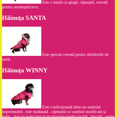
Este o haină cu glugă, căptuşită, creeată
pentru anotimpul rece.
Hăinuţa SANTA
Este special creeată pentru sărbătorile de
iarnă
Hăinuţa WINNY
Este confecţionată dintr-un material
impermeabil , este matlasată , căptuşită cu vatelină stratificată şi
polar . Are un guler larg şi un buzunar pentru jucării , biscuiţi , osuţe