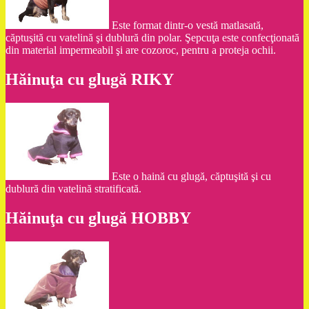
Este format dintr-o vestă matlasată,
căptuşită cu vatelină şi dublură din polar. Şepcuţa este confecţionată
din material impermeabil şi are cozoroc, pentru a proteja ochii.
Hăinuţa cu glugă RIKY
Este o haină cu glugă, căptuşită şi cu
dublură din vatelină stratificată.
Hăinuţa cu glugă HOBBY