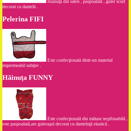
Hainuţă din saten , paspoalată , guler scurt
decorat cu dantelă .
Pelerina FIFI
Este confecţionată dintr-un material
impermeabil subţire .
Hăinuţa FUNNY
Este confecţionată din mătase neşifonabilă ,
este paspoalată,are guleraşul decorat cu danteluţă elastică .