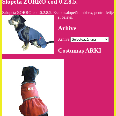
Slopeta ZORRO cod-0.2.8.5.
Salopeta ZORRO cod-0.2.8.5. Este o salopetă ambisex, pentru fetiţe
şi băieţei.
Arhive
Arhive
Costumaş ARKI