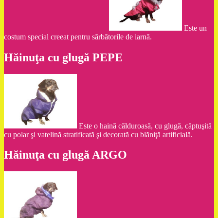
Este un
costum special creeat pentru sărbătorile de iarnă.
Hăinuţa cu glugă PEPE
Este o haină călduroasă, cu glugă, căptuşită
cu polar şi vatelină stratificată şi decorată cu blăniţă artificială.
Hăinuţa cu glugă ARGO