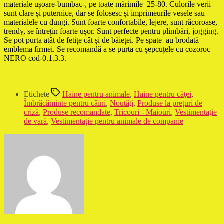
materiale ușoare-bumbac-, pe toate mărimile 25-80. Culorile verii
sunt clare și puternice, dar se folosesc și imprimeurile vesele sau
materialele cu dungi. Sunt foarte confortabile, lejere, sunt răcoroase,
trendy, se întrețin foarte ușor. Sunt perfecte pentru plimbări, jogging.
Se pot purta atât de fetițe cât și de băieței. Pe spate au brodată
emblema firmei. Se recomandă a se purta cu șepcuțele cu cozoroc
NERO cod-0.1.3.3.
Etichete
Haine pentru animale
,
Haine pentru căţei
,
Îmbrăcăminte pentru câini
,
Noutăţi
,
Produse la prețuri de
criză
,
Produse recomandate
,
Tricouri - Maiouri
,
Vestimentaţie
de vară
,
Vestimentație pentru animale de companie