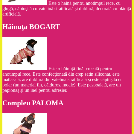
Este o haină pentru anotimpul rece, cu
glugă, căptuşită cu vatelină stratificată şi dublură, decorată cu blăniţă
artificială.
Hăinuţa BOGART
Este o hăinuţă fină, creeată pentru
anotimpul rece. Este confecţionată din crep satin siliconat, este
matlasată, are dublură din vatelină stratificată şi este căptuşită cu
polar (un material fin, călduros, moale). Este paspoalată, are un
papionaş şi un inel pentru adresier.
Compleu PALOMA