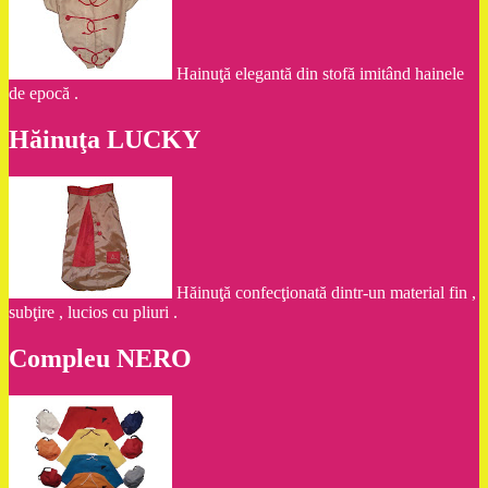
Hainuţă elegantă din stofă imitând hainele
de epocă .
Hăinuţa LUCKY
Hăinuţă confecţionată dintr-un material fin ,
subţire , lucios cu pliuri .
Compleu NERO