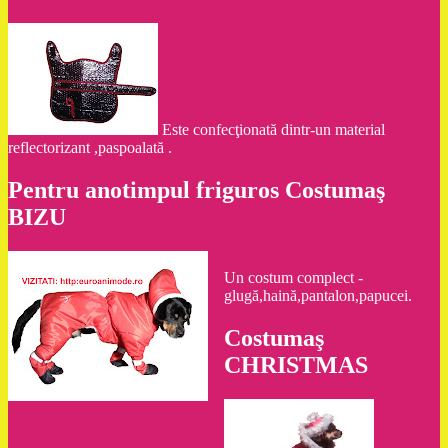
Este confecţionată dintr-un material
reflectorizant ,paspoalată .
Pentru anotimpul friguros Costumaş
BIZU
Un costum complect -
glugă,haină,pantalon,papucei.
Costumaş
CHRISTMAS