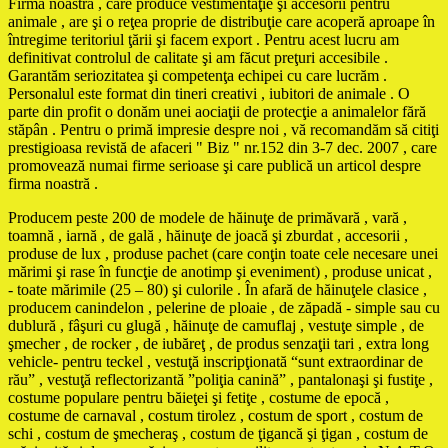
Firma noastră , care produce vestimentaţie şi accesorii pentru
animale , are şi o reţea proprie de distribuţie care acoperă aproape în
întregime teritoriul ţării şi facem export . Pentru acest lucru am
definitivat controlul de calitate şi am făcut preţuri accesibile .
Garantăm seriozitatea şi competenţa echipei cu care lucrăm .
Personalul este format din tineri creativi , iubitori de animale . O
parte din profit o donăm unei aociaţii de protecţie a animalelor fără
stăpân . Pentru o primă impresie despre noi , vă recomandăm să citiţi
prestigioasa revistă de afaceri " Biz " nr.152 din 3-7 dec. 2007 , care
promovează numai firme serioase şi care publică un articol despre
firma noastră .
Producem peste 200 de modele de hăinuţe de primăvară , vară ,
toamnă , iarnă , de gală , hăinuţe de joacă şi zburdat , accesorii ,
produse de lux , produse pachet (care conţin toate cele necesare unei
mărimi şi rase în funcţie de anotimp şi eveniment) , produse unicat ,
- toate mărimile (25 – 80) şi culorile . În afară de hăinuţele clasice ,
producem canindelon , pelerine de ploaie , de zăpadă - simple sau cu
dublură , fâşuri cu glugă , hăinuţe de camuflaj , vestuţe simple , de
şmecher , de rocker , de iubăreţ , de produs senzaţii tari , extra long
vehicle- pentru teckel , vestuţă inscripţionată “sunt extraordinar de
rău” , vestuţă reflectorizantă ”poliţia canină” , pantalonaşi şi fustiţe ,
costume populare pentru băieţei şi fetiţe , costume de epocă ,
costume de carnaval , costum tirolez , costum de sport , costum de
schi , costum de şmecheraş , costum de ţigancă şi ţigan , costum de