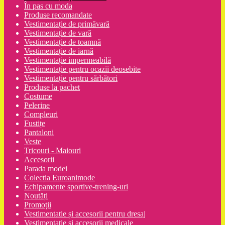
În pas cu moda
Produse recomandate
Vestimentație de primăvară
Vestimentație de vară
Vestimentație de toamnă
Vestimentație de iarnă
Vestimentație impermeabilă
Vestimentație pentru ocazii deosebite
Vestimentație pentru sărbători
Produse la pachet
Costume
Pelerine
Compleuri
Fustițe
Pantaloni
Veste
Tricouri - Maiouri
Accesorii
Parada modei
Colecția Euroanimode
Echipamente sportive-trening-uri
Noutăți
Promoții
Vestimentatie și accesorii pentru dresaj
Vestimentație și accesorii medicale