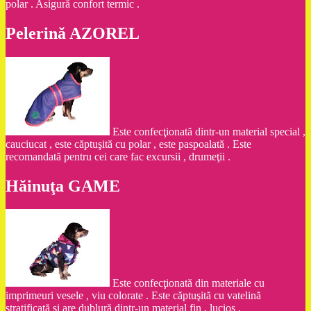
polar . Asigură confort termic .
Pelerină AZOREL
Este confecţionată dintr-un material special ,
cauciucat , este căptuşită cu polar , este paspoalată . Este
recomandată pentru cei care fac excursii , drumeţii .
Hăinuţa GAME
Este confecţionată din materiale cu
imprimeuri vesele , viu colorate . Este căptuşită cu vatelină
stratificată şi are dublură dintr-un material fin , lucios .