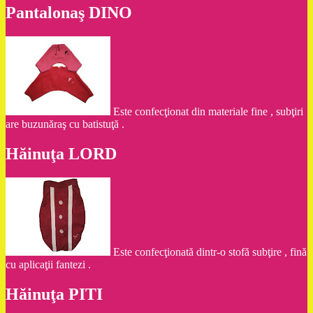
Pantalonaş DINO
Este confecţionat din materiale fine , subţiri
are buzunăraş cu batistuţă .
Hăinuţa LORD
Este confecţionată dintr-o stofă subţire , fină
cu aplicaţii fantezi .
Hăinuţa PITI