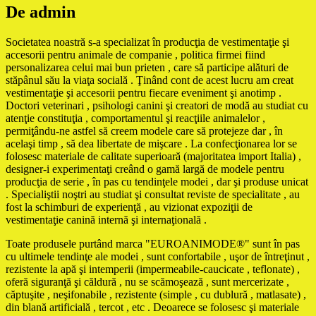
De admin
Societatea noastră s-a specializat în producţia de vestimentaţie şi
accesorii pentru animale de companie , politica firmei fiind
personalizarea celui mai bun prieten , care să participe alături de
stăpânul său la viaţa socială . Ţinând cont de acest lucru am creat
vestimentaţie şi accesorii pentru fiecare eveniment şi anotimp .
Doctori veterinari , psihologi canini şi creatori de modă au studiat cu
atenţie constituţia , comportamentul şi reacţiile animalelor ,
permiţându-ne astfel să creem modele care să protejeze dar , în
acelaşi timp , să dea libertate de mişcare . La confecţionarea lor se
folosesc materiale de calitate superioară (majoritatea import Italia) ,
designer-i experimentaţi creând o gamă largă de modele pentru
producţia de serie , în pas cu tendinţele modei , dar şi produse unicat
. Specialiştii noştri au studiat şi consultat reviste de specialitate , au
fost la schimburi de experienţă , au vizionat expoziţii de
vestimentaţie canină internă şi internaţională .
Toate produsele purtând marca "EUROANIMODE®" sunt în pas
cu ultimele tendinţe ale modei , sunt confortabile , uşor de întreţinut ,
rezistente la apă şi intemperii (impermeabile-caucicate , teflonate) ,
oferă siguranţă şi căldură , nu se scămoşează , sunt mercerizate ,
căptuşite , neşifonabile , rezistente (simple , cu dublură , matlasate) ,
din blană artificială , tercot , etc . Deoarece se folosesc şi materiale