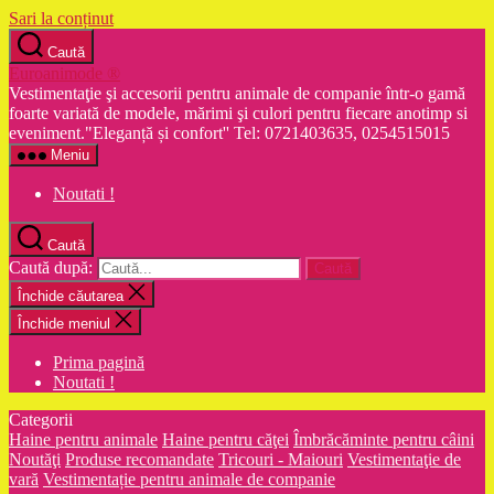
Sari la conținut
Caută
Euroanimode ®
Vestimentaţie şi accesorii pentru animale de companie într-o gamă
foarte variată de modele, mărimi şi culori pentru fiecare anotimp si
eveniment."Eleganță și confort'' Tel: 0721403635, 0254515015
Meniu
Noutati !
Caută
Caută după:
Închide căutarea
Închide meniul
Prima pagină
Noutati !
Categorii
Haine pentru animale
Haine pentru căţei
Îmbrăcăminte pentru câini
Noutăţi
Produse recomandate
Tricouri - Maiouri
Vestimentaţie de
vară
Vestimentație pentru animale de companie