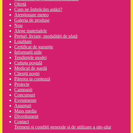
Ofertă
Cum ne îmbrăcăm astăzi?
Atenționare meteo
Galeria de produse
Nou
Alege materialele
Prețuri, livrare, modalități de plată
Loialitate
Certificat de garanție
Informații utile
Tendințele modei
Cutiuța poștală
Medicul de gardă
Clienții noștri
Părerea ta contează
Proiecte
Campanii
Concursuri
Evenimente
Anunțuri
Mass media
Divertisment
Contact
Termeni şi condiţii generale şi de utilizare a site-ului