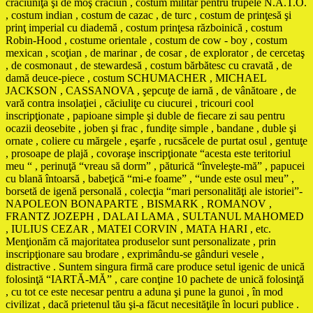
crăciuniţă şi de moş crăciun , costum militar pentru trupele N.A.T.O.
, costum indian , costum de cazac , de turc , costum de prinţesă şi
prinţ imperial cu diademă , costum prinţesa războinică , costum
Robin-Hood , costume orientale , costum de cow - boy , costum
mexican , scoţian , de marinar , de cosar , de explorator , de cercetaş
, de cosmonaut , de stewardesă , costum bărbătesc cu cravată , de
damă deuce-piece , costum SCHUMACHER , MICHAEL
JACKSON , CASSANOVA , şepcuţe de iarnă , de vânătoare , de
vară contra insolaţiei , căciuliţe cu ciucurei , tricouri cool
inscripţionate , papioane simple şi duble de fiecare zi sau pentru
ocazii deosebite , joben şi frac , fundiţe simple , bandane , duble şi
ornate , coliere cu mărgele , eşarfe , rucsăcele de purtat osul , gentuţe
, prosoape de plajă , covoraşe inscripţionate “acesta este teritoriul
meu “ , perinuţă “vreau să dorm” , păturică “înveleşte-mă” , papucei
cu blană întoarsă , babeţică “mi-e foame” , “unde este osul meu” ,
borsetă de igenă personală , colecţia “mari personalităţi ale istoriei”-
NAPOLEON BONAPARTE , BISMARK , ROMANOV ,
FRANTZ JOZEPH , DALAI LAMA , SULTANUL MAHOMED
, IULIUS CEZAR , MATEI CORVIN , MATA HARI , etc.
Menţionăm că majoritatea produselor sunt personalizate , prin
inscripţionare sau brodare , exprimându-se gânduri vesele ,
distractive . Suntem singura firmă care produce setul igenic de unică
folosinţă “IARTĂ-MĂ” , care conţine 10 pachete de unică folosinţă
, cu tot ce este necesar pentru a aduna şi pune la gunoi , în mod
civilizat , dacă prietenul tău şi-a făcut necesităţile în locuri publice .