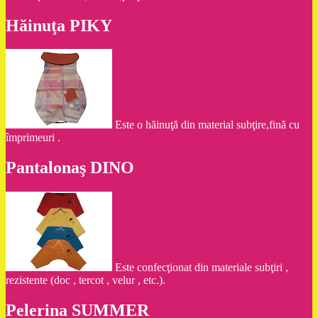
Hăinuţa PIKY
Este o hăinuţă din material subţire,fină cu
împrimeuri .
Pantalonaş DINO
Este confecţionat din materiale subţiri ,
rezistente (doc , tercot , velur , etc.).
Pelerina SUMMER