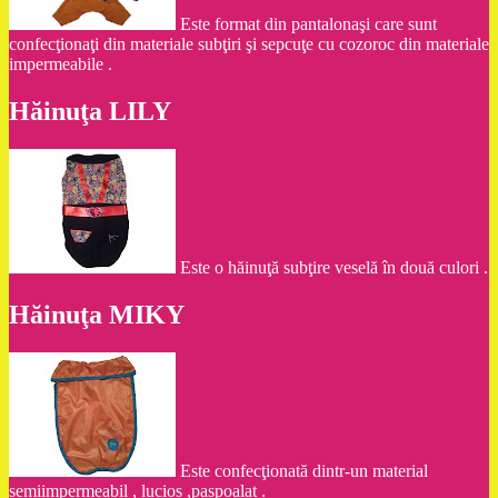
Este format din pantalonaşi care sunt
confecţionaţi din materiale subţiri şi sepcuţe cu cozoroc din materiale
impermeabile .
Hăinuţa LILY
Este o hăinuţă subţire veselă în două culori .
Hăinuţa MIKY
Este confecţionată dintr-un material
semiimpermeabil , lucios ,paspoalat .