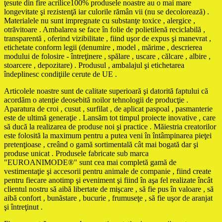
ţesute din fire acrilice100% produsele noastre au o mai mare
longevitate şi rezistenţă iar culorile rămân vii (nu se decolorează) .
Materialele nu sunt impregnate cu substanţe toxice , alergice ,
otrăvitoare . Ambalarea se face în folie de polietilenă reciclabilă ,
transparentă , oferind vizibilitate , fiind uşor de expus şi manevrat ,
etichetate conform legii (denumire , model , mărime , descrierea
modului de folosire - întreţinere , spălare , uscare , călcare , albire ,
stoarcere , depozitare) . Produsul , ambalajul şi etichetarea
îndeplinesc condiţiile cerute de UE .
Articolele noastre sunt de calitate superioară şi datorită faptului că
acordăm o atenţie deosebită noilor tehnologii de producţie .
Aparatura de croi , cusut , surfilat , de aplicat paspoal , pasmanterie
este de ultimă generaţie . Lansăm tot timpul proiecte inovative , care
să ducă la realizarea de produse noi şi practice . Măiestria creatorilor
este folosită la maximum pentru a putea veni în întâmpinarea pieţei
pretenţioase , creând o gamă sortimentală cât mai bogată dar şi
produse unicat . Produsele fabricate sub marca
"EUROANIMODE®" sunt cea mai completă gamă de
vestimentaţie şi accesorii pentru animale de companie , fiind create
pentru fiecare anotimp şi eveniment şi fiind în aşa fel realizate încât
clientul nostru să aibă libertate de mişcare , să fie pus în valoare , să
aibă confort , bunăstare , bucurie , frumuseţe , să fie uşor de aranjat
şi întreţinut .