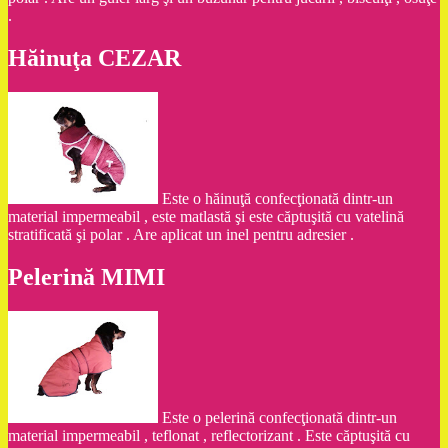
.
Hăinuţa CEZAR
Este o hăinuţă confecţionată dintr-un
material impermeabil , este matlastă şi este căptuşită cu vatelină
stratificată şi polar . Are aplicat un inel pentru adresier .
Pelerină MIMI
Este o pelerină confecţionată dintr-un
material impermeabil , teflonat , reflectorizant . Este căptuşită cu