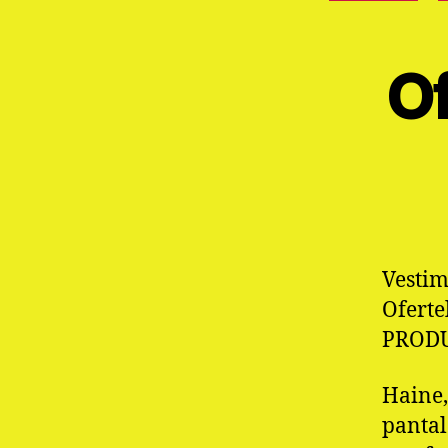
Of
Vestim
Oferte
PROD
Haine,
pantal