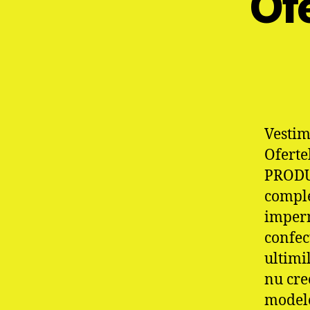
Ofe
Vestim
Oferte
PRODUS
comple
imperm
confec
ultimi
nu cre
modele