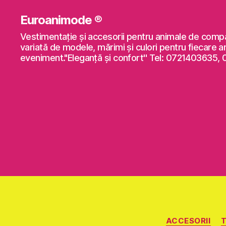
Euroanimode ®
Vestimentaţie şi accesorii pentru animale de comp
variată de modele, mărimi şi culori pentru fiecare a
eveniment."Eleganță și confort'' Tel: 0721403635,
ACCESORII
T