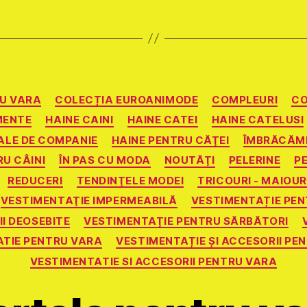
Categorii
RU VARA
COLECȚIA EUROANIMODE
COMPLEURI
C
MENTE
HAINE CAINI
HAINE CATEI
HAINE CATELUSI
ALE DE COMPANIE
HAINE PENTRU CĂŢEI
ÎMBRĂCĂMI
U CÂINI
ÎN PAS CU MODA
NOUTĂŢI
PELERINE
P
REDUCERI
TENDINŢELE MODEI
TRICOURI - MAIOUR
VESTIMENTAŢIE IMPERMEABILĂ
VESTIMENTAȚIE PEN
I DEOSEBITE
VESTIMENTAŢIE PENTRU SĂRBĂTORI
TIE PENTRU VARA
VESTIMENTAȚIE ȘI ACCESORII PE
VESTIMENTATIE SI ACCESORII PENTRU VARA