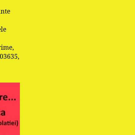
inte
ele
ime,
403635,