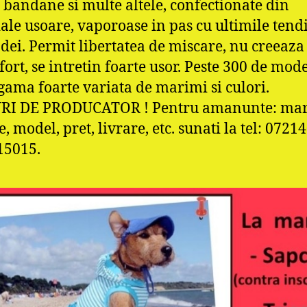
, bandane si multe altele, confectionate din
ale usoare, vaporoase in pas cu ultimile tend
dei. Permit libertatea de miscare, nu creeaza
fort, se intretin foarte usor. Peste 300 de mod
 gama foarte variata de marimi si culori.
RI DE PRODUCATOR ! Pentru amanunte: mar
, model, pret, livrare, etc. sunati la tel: 0721
15015.