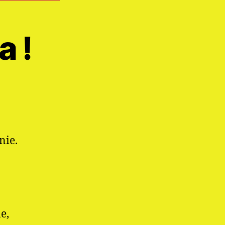
a !
nie.
e,