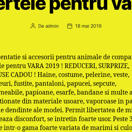
rtele pentru va
De
admin
18 mai 2019
Autor
Dată
articol
articol
entatie si accesorii pentru animale de compa
le pentru VARA 2019 ! REDUCERI, SURPRIZE,
E CADOU ! Haine, costume, pelerine, veste,
uri, fustite, pantaloni, papucei, sepcute,
eabile, papioane, esarfe, bandane si multe a
tionate din materiale usoare, vaporoase in pa
le dendinte ale modei. Permit libertatea de m
eaza disconfort, se intretin foarte usor. Peste 
 intr-o gama foarte variata de marimi si culo