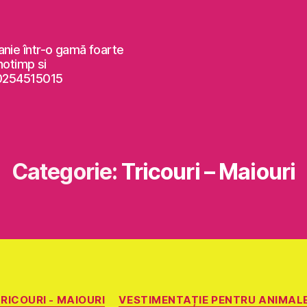
anie într-o gamă foarte
notimp si
 0254515015
Categorie:
Tricouri – Maiouri
Categorii
RICOURI - MAIOURI
VESTIMENTAȚIE PENTRU ANIMAL