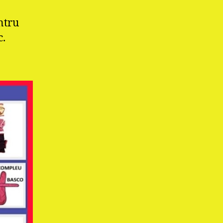
ntru
c.