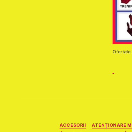
Ofertele
ACCESORII
ATENŢIONARE M