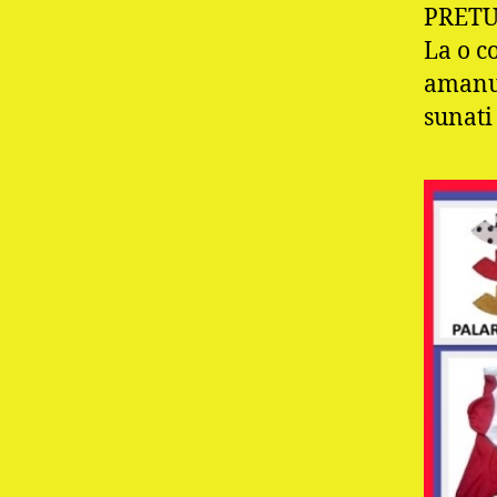
PRETU
La o c
amanun
sunati