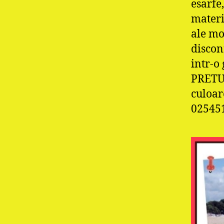
esarfe
materi
ale mo
discon
intr-o
PRETU
culoare
02545