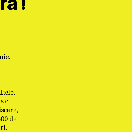
ra !
nie.
ltele,
s cu
iscare,
300 de
ri.