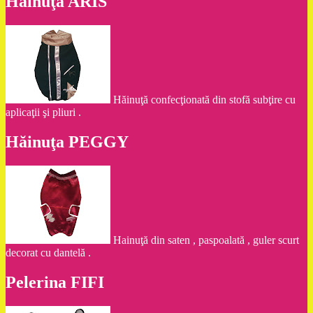
Hăinuţa ARIS
Hăinuţă confecţionată din stofă subţire cu
aplicaţii şi pliuri .
Hăinuţa PEGGY
Hainuţă din saten , paspoalată , guler scurt
decorat cu dantelă .
Pelerina FIFI