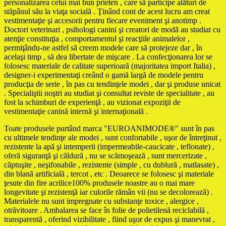
personalizarea celui mai bun prieten , care să participe alături de
stăpânul său la viaţa socială . Ţinând cont de acest lucru am creat
vestimentaţie şi accesorii pentru fiecare eveniment şi anotimp .
Doctori veterinari , psihologi canini şi creatori de modă au studiat cu
atenţie constituţia , comportamentul şi reacţiile animalelor ,
permiţându-ne astfel să creem modele care să protejeze dar , în
acelaşi timp , să dea libertate de mişcare . La confecţionarea lor se
folosesc materiale de calitate superioară (majoritatea import Italia) ,
designer-i experimentaţi creând o gamă largă de modele pentru
producţia de serie , în pas cu tendinţele modei , dar şi produse unicat
. Specialiştii noştri au studiat şi consultat reviste de specialitate , au
fost la schimburi de experienţă , au vizionat expoziţii de
vestimentaţie canină internă şi internaţională .
Toate produsele purtând marca "EUROANIMODE®" sunt în pas
cu ultimele tendinţe ale modei , sunt confortabile , uşor de întreţinut ,
rezistente la apă şi intemperii (impermeabile-caucicate , teflonate) ,
oferă siguranţă şi căldură , nu se scămoşează , sunt mercerizate ,
căptuşite , neşifonabile , rezistente (simple , cu dublură , matlasate) ,
din blană artificială , tercot , etc . Deoarece se folosesc şi materiale
ţesute din fire acrilice100% produsele noastre au o mai mare
longevitate şi rezistenţă iar culorile rămân vii (nu se decolorează) .
Materialele nu sunt impregnate cu substanţe toxice , alergice ,
otrăvitoare . Ambalarea se face în folie de polietilenă reciclabilă ,
transparentă , oferind vizibilitate , fiind uşor de expus şi manevrat ,