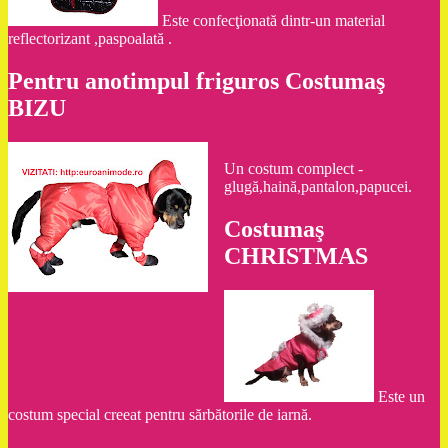
Este confecţionată dintr-un material
reflectorizant ,paspoalată .
Pentru anotimpul friguros Costumaş
BIZU
Un costum complect -
glugă,haină,pantalon,papucei.
Costumaş
CHRISTMAS
Este un
costum special creeat pentru sărbătorile de iarnă.