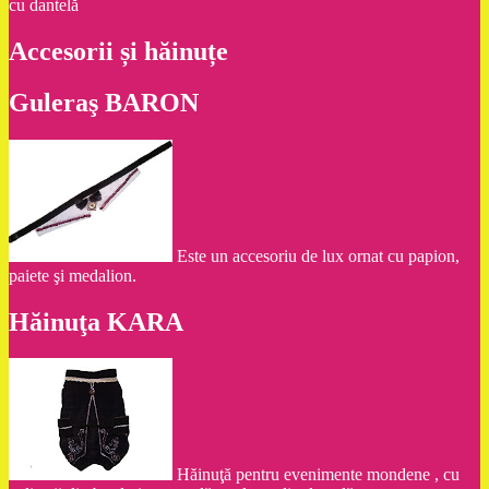
cu dantelă
Accesorii și hăinuțe
Guleraş BARON
Este un accesoriu de lux ornat cu papion,
paiete şi medalion.
Hăinuţa KARA
Hăinuţă pentru evenimente mondene , cu