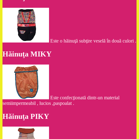
Este o hăinuţă subţire veselă în două culori .
Hăinuţa MIKY
Este confecţionată dintr-un material
semiimpermeabil , lucios ,paspoalat .
Hăinuţa PIKY