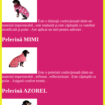
Este o hăinuţă confecţionată dintr-un
material impermeabil , este matlastă şi este căptuşită cu vatelină
stratificată şi polar . Are aplicat un inel pentru adresier .
Pelerină MIMI
Este o pelerină confecţionată dintr-un
material impermeabil , teflonat , reflectorizant . Este căptuşită cu
polar . Asigură confort termic .
Pelerină AZOREL