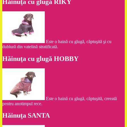
Hăinuţa cu glugă RIKY
Este o haină cu glugă, căptuşită şi cu
dublură din vatelină stratificată.
Hăinuţa cu glugă HOBBY
Este o haină cu glugă, căptuşită, creeată
pentru anotimpul rece.
Hăinuţa SANTA