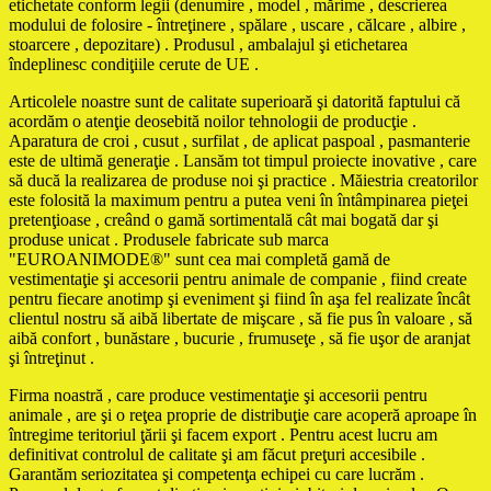
etichetate conform legii (denumire , model , mărime , descrierea
modului de folosire - întreţinere , spălare , uscare , călcare , albire ,
stoarcere , depozitare) . Produsul , ambalajul şi etichetarea
îndeplinesc condiţiile cerute de UE .
Articolele noastre sunt de calitate superioară şi datorită faptului că
acordăm o atenţie deosebită noilor tehnologii de producţie .
Aparatura de croi , cusut , surfilat , de aplicat paspoal , pasmanterie
este de ultimă generaţie . Lansăm tot timpul proiecte inovative , care
să ducă la realizarea de produse noi şi practice . Măiestria creatorilor
este folosită la maximum pentru a putea veni în întâmpinarea pieţei
pretenţioase , creând o gamă sortimentală cât mai bogată dar şi
produse unicat . Produsele fabricate sub marca
"EUROANIMODE®" sunt cea mai completă gamă de
vestimentaţie şi accesorii pentru animale de companie , fiind create
pentru fiecare anotimp şi eveniment şi fiind în aşa fel realizate încât
clientul nostru să aibă libertate de mişcare , să fie pus în valoare , să
aibă confort , bunăstare , bucurie , frumuseţe , să fie uşor de aranjat
şi întreţinut .
Firma noastră , care produce vestimentaţie şi accesorii pentru
animale , are şi o reţea proprie de distribuţie care acoperă aproape în
întregime teritoriul ţării şi facem export . Pentru acest lucru am
definitivat controlul de calitate şi am făcut preţuri accesibile .
Garantăm seriozitatea şi competenţa echipei cu care lucrăm .