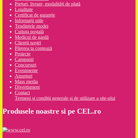
Prețuri, livrare, modalități de plată
Loialitate
Certificat de garanție
Informații utile
Tendințele modei
Cutiuța poștală
Medicul de gardă
Clienții noștri
Părerea ta contează
Proiecte
Campanii
Concursuri
Evenimente
Anunțuri
Mass media
Divertisment
Contact
Termeni şi condiţii generale şi de utilizare a site-ului
Produsele noastre si pe CEL.ro