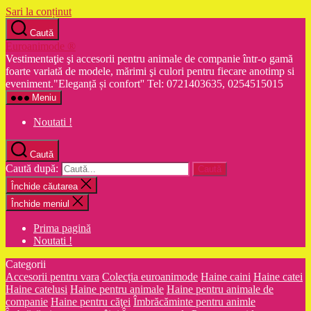
Sari la conținut
Caută
Euroanimode ®
Vestimentaţie şi accesorii pentru animale de companie într-o gamă
foarte variată de modele, mărimi şi culori pentru fiecare anotimp si
eveniment."Eleganță și confort'' Tel: 0721403635, 0254515015
Meniu
Noutati !
Caută
Caută după:
Închide căutarea
Închide meniul
Prima pagină
Noutati !
Categorii
Accesorii pentru vara
Colecția euroanimode
Haine caini
Haine catei
Haine catelusi
Haine pentru animale
Haine pentru animale de
companie
Haine pentru căţei
Îmbrăcăminte pentru animle