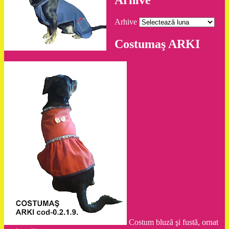
Arhive
Arhive
Costumaş ARKI
Costum bluză şi fustă, ornat