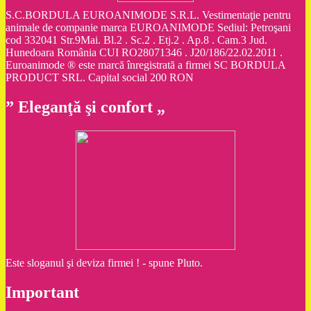
S.C.BORDULA EUROANIMODE S.R.L. Vestimentaţie pentru
animale de companie marca EUROANIMODE Sediul: Petroşani
cod 332041 Str.9Mai. Bl.2 . Sc.2 . Etj.2 . Ap.8 . Cam.3 Jud.
Hunedoara România CUI RO28071346 . J20/186/22.02.2011 .
Euroanimode ® este marcă înregistrată a firmei SC BORDULA
PRODUCT SRL. Capital social 200 RON
” Eleganţă şi confort „
Este sloganul şi deviza firmei ! - spune Pluto.
Important