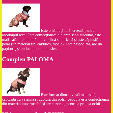
Este o hăinuţă fină, creeată pentru
anotimpul rece. Este confecţionată din crep satin siliconat, este
matlasată, are dublură din vatelină stratificată şi este căptuşită cu
polar (un material fin, călduros, moale). Este paspoalată, are un
papionaş şi un inel pentru adresier.
Compleu PALOMA
Este format dintr-o vestă matlasată,
căptuşită cu vatelină şi dublură din polar. Şepcuţa este confecţionată
din material impermeabil şi are cozoroc, pentru a proteja ochii.