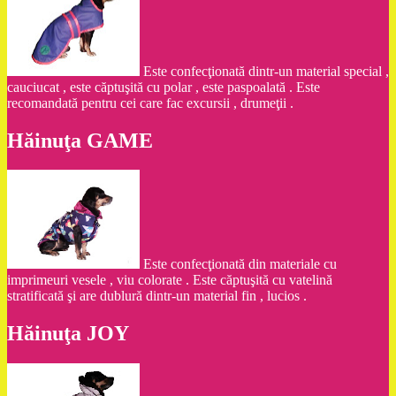
Este confecţionată dintr-un material special ,
cauciucat , este căptuşită cu polar , este paspoalată . Este
recomandată pentru cei care fac excursii , drumeţii .
Hăinuţa GAME
Este confecţionată din materiale cu
imprimeuri vesele , viu colorate . Este căptuşită cu vatelină
stratificată şi are dublură dintr-un material fin , lucios .
Hăinuţa JOY