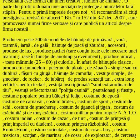
Personalul este format din tineri creativi , iubitori de animale . O
parte din profit o donăm unei aociaţii de protecţie a animalelor fără
stăpân . Pentru o primă impresie despre noi , vă recomandăm să citiţi
prestigioasa revistă de afaceri " Biz " nr.152 din 3-7 dec. 2007 , care
promovează numai firme serioase şi care publică un articol despre
firma noastră .
Producem peste 200 de modele de hăinuţe de primăvară , vară ,
toamnă , iarnă , de gală , hăinuţe de joacă şi zburdat , accesorii ,
produse de lux , produse pachet (care conţin toate cele necesare unei
mărimi şi rase în funcţie de anotimp şi eveniment) , produse unicat ,
- toate mărimile (25 – 80) şi culorile . În afară de hăinuţele clasice ,
producem canindelon , pelerine de ploaie , de zăpadă - simple sau cu
dublură , fâşuri cu glugă , hăinuţe de camuflaj , vestuţe simple , de
şmecher , de rocker , de iubăreţ , de produs senzaţii tari , extra long
vehicle- pentru teckel , vestuţă inscripţionată “sunt extraordinar de
rău” , vestuţă reflectorizantă ”poliţia canină” , pantalonaşi şi fustiţe ,
costume populare pentru băieţei şi fetiţe , costume de epocă ,
costume de carnaval , costum tirolez , costum de sport , costum de
schi , costum de şmecheraş , costum de ţigancă şi ţigan , costum de
crăciuniţă şi de moş crăciun , costum militar pentru trupele N.A.T.O.
, costum indian , costum de cazac , de turc , costum de prinţesă şi
prinţ imperial cu diademă , costum prinţesa războinică , costum
Robin-Hood , costume orientale , costum de cow - boy , costum
mexican , scoţian , de marinar , de cosar , de explorator , de cercetaş