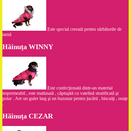
Este special creeată pentru sărbătorile de
iarnă
Hăinuţa WINNY
Este confecţionată dintr-un material
impermeabil , este matlasată , căptuşită cu vatelină stratificată şi
polar . Are un guler larg şi un buzunar pentru jucării , biscuiţi , osuţe
.
Hăinuţa CEZAR