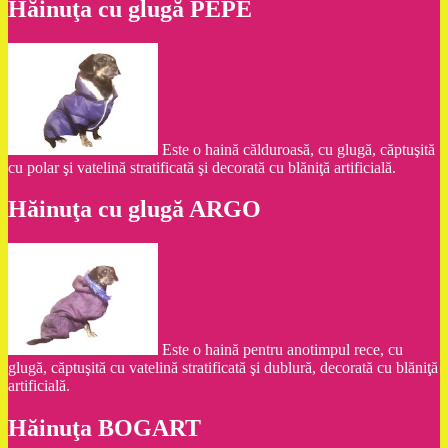
Hăinuţa cu glugă PEPE
Este o haină călduroasă, cu glugă, căptuşită
cu polar şi vatelină stratificată şi decorată cu blăniţă artificială.
Hăinuţa cu glugă ARGO
Este o haină pentru anotimpul rece, cu
glugă, căptuşită cu vatelină stratificată şi dublură, decorată cu blăniţă
artificială.
Hăinuţa BOGART