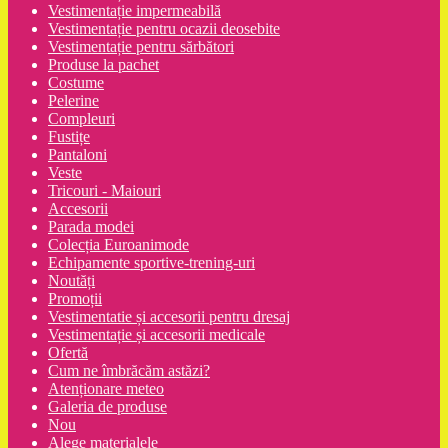
Vestimentație impermeabilă
Vestimentație pentru ocazii deosebite
Vestimentație pentru sărbători
Produse la pachet
Costume
Pelerine
Compleuri
Fustițe
Pantaloni
Veste
Tricouri - Maiouri
Accesorii
Parada modei
Colecția Euroanimode
Echipamente sportive-trening-uri
Noutăți
Promoții
Vestimentatie și accesorii pentru dresaj
Vestimentație și accesorii medicale
Ofertă
Cum ne îmbrăcăm astăzi?
Atenționare meteo
Galeria de produse
Nou
Alege materialele