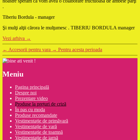
noastre sperăm că vom avea o colaborare fructuoasă de ambele părţi
.
Tiberiu Bordula - manager
Şi mulţi alţii cărora le mulţumesc . TIBERIU BORDULA manager
Vezi arhiva
→
←
Accesorii pentru vara
→
Pentru acesta perioada
Meniu
Pagina principală
Despre noi
Prezentare video
Produse la prețuri de criză
În pas cu moda
Produse recomandate
Vestimentație de primăvară
Vestimentație de vară
Vestimentație de toamnă
Vestimentație de iarnă