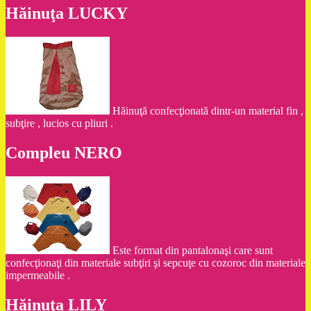
Hăinuţa LUCKY
Hăinuţă confecţionată dintr-un material fin ,
subţire , lucios cu pliuri .
Compleu NERO
Este format din pantalonaşi care sunt
confecţionaţi din materiale subţiri şi sepcuţe cu cozoroc din materiale
impermeabile .
Hăinuţa LILY