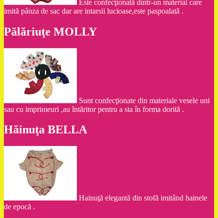
Este confecţionată dintr-un material care
imită pânza de sac dar are intarsii lucioase,este paspoalată .
Pălăriuţe MOLLY
Sunt confecţionate din materiale vesele uni
sau cu imprimeuri ,au întăritor pentru a sta în forma dorită .
Hăinuţa BELLA
Hainuţă elegantă din stofă imitând hainele
de epocă .