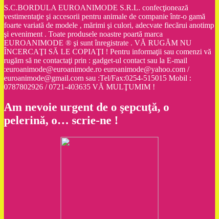
S.C.BORDULA EUROANIMODE S.R.L. confecţionează
vestimentaţie şi accesorii pentru animale de companie într-o gamă
foarte variată de modele , mărimi şi culori, adecvate fiecărui anotimp
şi eveniment . Toate produsele noastre poartă marca
EUROANIMODE ® şi sunt înregistrate . VĂ RUGĂM NU
ÎNCERCAŢI SĂ LE COPIAŢI ! Pentru informaţii sau comenzi vă
rugăm să ne contactaţi prin : gadget-ul contact sau la E-mail
:euroanimode@euroanimode.ro euroanimode@yahoo.com /
euroanimode@gmail.com sau :Tel/Fax:0254-515015 Mobil :
0787802926 / 0721-403635 VĂ MULŢUMIM !
Am nevoie urgent de o şepcuţă, o
pelerină, o… scrie-ne !