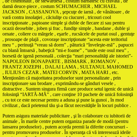
, de cosmonaut , de stewardesă , costum bărbătesc cu cravată , de
damă deuce-piece , costum SCHUMACHER , MICHAEL
JACKSON , CASSANOVA , şepcuţe de iarnă , de vânătoare , de
vară contra insolaţiei , căciuliţe cu ciucurei , tricouri cool
inscripţionate , papioane simple şi duble de fiecare zi sau pentru
ocazii deosebite , joben şi frac , fundiţe simple , bandane , duble şi
ornate , coliere cu mărgele , eşarfe , rucsăcele de purtat osul , gentuţe
, prosoape de plajă , covoraşe inscripţionate “acesta este teritoriul
meu “ , perinuţă “vreau să dorm” , păturică “înveleşte-mă” , papucei
cu blană întoarsă , babeţică “mi-e foame” , “unde este osul meu” ,
borsetă de igenă personală , colecţia “mari personalităţi ale istoriei”-
NAPOLEON BONAPARTE , BISMARK , ROMANOV ,
FRANTZ JOZEPH , DALAI LAMA , SULTANUL MAHOMED
, IULIUS CEZAR , MATEI CORVIN , MATA HARI , etc.
Menţionăm că majoritatea produselor sunt personalizate , prin
inscripţionare sau brodare , exprimându-se gânduri vesele ,
distractive . Suntem singura firmă care produce setul igenic de unică
folosinţă “IARTĂ-MĂ” , care conţine 10 pachete de unică folosinţă
, cu tot ce este necesar pentru a aduna şi pune la gunoi , în mod
civilizat , dacă prietenul tău şi-a făcut necesităţile în locuri publice .
Putem asigura materiale publicitare , şi în colaborare cu iubitorii de
animale , în marile centre putem organiza parade de modă (pentru
lansarea produselor) , putem acorda premii la diferite concursuri -
pentru promovarea produselor . În speranţa că vă interesează ideile