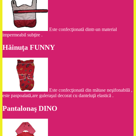
Este confecţionată dintr-un material
impermeabil subţire .
Hăinuţa FUNNY
Este confecţionată din mătase neşifonabilă ,
este paspoalată,are guleraşul decorat cu danteluţă elastică .
Pantalonaş DINO