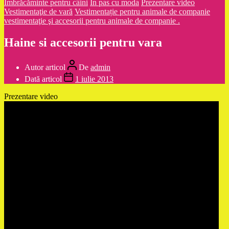
Îmbrăcăminte pentru câini
În pas cu moda
Prezentare video
Vestimentaţie de vară
Vestimentație pentru animale de companie
vestimentaţie şi accesorii pentru animale de companie .
Haine si accesorii pentru vara
Autor articol
De
admin
Dată articol
1 iulie 2013
Prezentare video