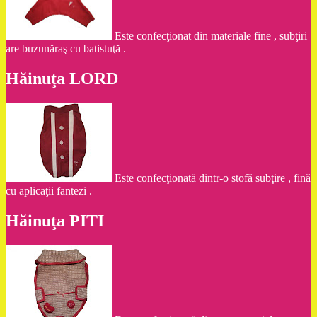
Este confecţionat din materiale fine , subţiri
are buzunăraş cu batistuţă .
Hăinuţa LORD
Este confecţionată dintr-o stofă subţire , fină
cu aplicaţii fantezi .
Hăinuţa PITI