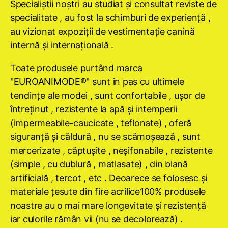
Specialiştii noştri au studiat şi consultat reviste de
specialitate , au fost la schimburi de experienţă ,
au vizionat expoziţii de vestimentaţie canină
internă şi internaţională .
Toate produsele purtând marca
"EUROANIMODE®" sunt în pas cu ultimele
tendinţe ale modei , sunt confortabile , uşor de
întreţinut , rezistente la apă şi intemperii
(impermeabile-caucicate , teflonate) , oferă
siguranţă şi căldură , nu se scămoşează , sunt
mercerizate , căptuşite , neşifonabile , rezistente
(simple , cu dublură , matlasate) , din blană
artificială , tercot , etc . Deoarece se folosesc şi
materiale ţesute din fire acrilice100% produsele
noastre au o mai mare longevitate şi rezistenţă
iar culorile rămân vii (nu se decolorează) .