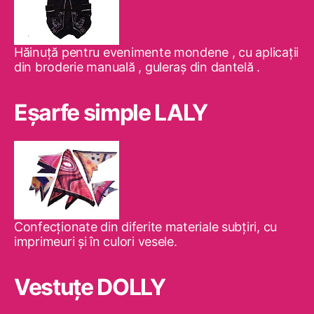
Hăinuţă pentru evenimente mondene , cu aplicaţii
din broderie manuală , guleraş din dantelă .
Eşarfe simple LALY
Confecţionate din diferite materiale subţiri, cu
imprimeuri şi în culori vesele.
Vestuţe DOLLY