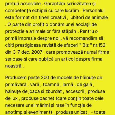
preţuri accesibile . Garantăm seriozitatea şi
competenţa echipei cu care lucrăm . Personalul
este format din tineri creativi , iubitori de animale
. O parte din profit o donăm unei aociaţii de
protecţie a animalelor fără stăpân . Pentru o
primă impresie despre noi , vă recomandăm să
citiţi prestigioasa revistă de afaceri " Biz " nr.152
din 3-7 dec. 2007 , care promovează numai firme
serioase şi care publică un articol despre firma
noastră .
Producem peste 200 de modele de hăinuţe de
primăvară , vară , toamnă , iarnă , de gală ,
hăinuţe de joacă şi zburdat , accesorii , produse
de lux , produse pachet (care conţin toate cele
necesare unei mărimi şi rase în funcţie de
anotimp şi eveniment) , produse unicat , - toate