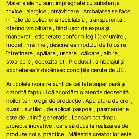
Materialele nu sunt impregnate cu substanţe
toxice , alergice , otrăvitoare . Ambalarea se face
în folie de polietilenă reciclabilă , transparentă ,
oferind vizibilitate , fiind uşor de expus şi
manevrat , etichetate conform legii (denumire ,
model , mărime , descrierea modului de folosire -
întreţinere , spălare , uscare , călcare , albire ,
stoarcere , depozitare) . Produsul , ambalajul şi
etichetarea îndeplinesc condiţiile cerute de UE .
Articolele noastre sunt de calitate superioară şi
datorită faptului că acordăm o atenţie deosebită
noilor tehnologii de producţie . Aparatura de croi ,
cusut , surfilat , de aplicat paspoal , pasmanterie
este de ultimă generaţie . Lansăm tot timpul
proiecte inovative , care să ducă la realizarea de
produse noi şi practice . Măiestria creatorilor este