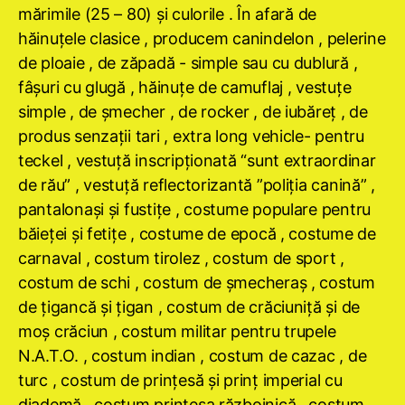
mărimile (25 – 80) şi culorile . În afară de
hăinuţele clasice , producem canindelon , pelerine
de ploaie , de zăpadă - simple sau cu dublură ,
fâşuri cu glugă , hăinuţe de camuflaj , vestuţe
simple , de şmecher , de rocker , de iubăreţ , de
produs senzaţii tari , extra long vehicle- pentru
teckel , vestuţă inscripţionată “sunt extraordinar
de rău” , vestuţă reflectorizantă ”poliţia canină” ,
pantalonaşi şi fustiţe , costume populare pentru
băieţei şi fetiţe , costume de epocă , costume de
carnaval , costum tirolez , costum de sport ,
costum de schi , costum de şmecheraş , costum
de ţigancă şi ţigan , costum de crăciuniţă şi de
moş crăciun , costum militar pentru trupele
N.A.T.O. , costum indian , costum de cazac , de
turc , costum de prinţesă şi prinţ imperial cu
diademă , costum prinţesa războinică , costum