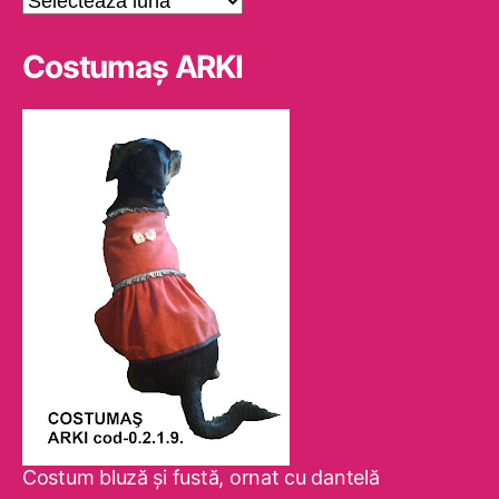
Costumaş ARKI
Costum bluză şi fustă, ornat cu dantelă