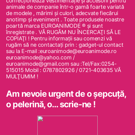
confecţionează vestimentaţie şi accesorii pentru
animale de companie într-o gamă foarte variată
de modele , mărimi şi culori, adecvate fiecărui
anotimp şi eveniment . Toate produsele noastre
poartă marca EUROANIMODE ® şi sunt
înregistrate . VĂ RUGĂM NU ÎNCERCAŢI SĂ LE
COPIAŢI ! Pentru informaţii sau comenzi vă
rugăm să ne contactaţi prin : gadget-ul contact
sau la E-mail :euroanimode@euroanimode.ro
euroanimode@yahoo.com /
euroanimode@gmail.com sau :Tel/Fax:0254-
515015 Mobil : 0787802926 / 0721-403635 VĂ
MULŢUMIM !
Am nevoie urgent de o şepcuţă,
o pelerină, o… scrie-ne !