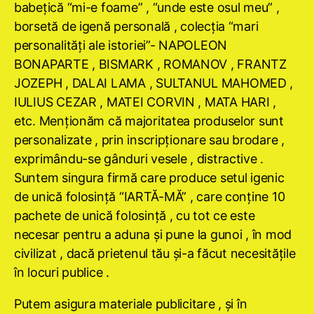
babeţică “mi-e foame” , “unde este osul meu” ,
borsetă de igenă personală , colecţia “mari
personalităţi ale istoriei”- NAPOLEON
BONAPARTE , BISMARK , ROMANOV , FRANTZ
JOZEPH , DALAI LAMA , SULTANUL MAHOMED ,
IULIUS CEZAR , MATEI CORVIN , MATA HARI ,
etc. Menţionăm că majoritatea produselor sunt
personalizate , prin inscripţionare sau brodare ,
exprimându-se gânduri vesele , distractive .
Suntem singura firmă care produce setul igenic
de unică folosinţă “IARTĂ-MĂ” , care conţine 10
pachete de unică folosinţă , cu tot ce este
necesar pentru a aduna şi pune la gunoi , în mod
civilizat , dacă prietenul tău şi-a făcut necesităţile
în locuri publice .
Putem asigura materiale publicitare , şi în