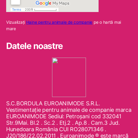
Vizualizaţi
Haine pentru animale de companie
pe o hartă mai
mare
Datele noastre
S.C.BORDULA EUROANIMODE S.R.L.
Vestimentaţie pentru animale de companie marca
EUROANIMODE Sediul: Petroşani cod 332041
Str.9Mai. Bl.2 . Sc.2 . Etj.2 . Ap.8 . Cam.3 Jud.
Hunedoara România CUI RO28071346 .
J20/186/22.02.2011 . Euroanimode ® este marcă