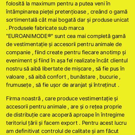
folosită la maximum pentru a putea veni în
întâmpinarea pieţei pretenţioase , creând o gamă
sortimentală cât mai bogată dar şi produse unicat
. Produsele fabricate sub marca
"EUROANIMODE®" sunt cea mai completă gamă
de vestimentaţie şi accesorii pentru animale de
companie , fiind create pentru fiecare anotimp şi
eveniment şi fiind în aşa fel realizate încât clientul
nostru să aibă libertate de mişcare , să fie pus în
valoare , să aibă confort , bunăstare , bucurie ,
frumuseţe , să fie uşor de aranjat şi întreţinut .
Firma noastră , care produce vestimentaţie şi
accesorii pentru animale , are şi o reţea proprie
de distribuţie care acoperă aproape în întregime
teritoriul ţării şi facem export . Pentru acest lucru
am definitivat controlul de calitate şi am făcut