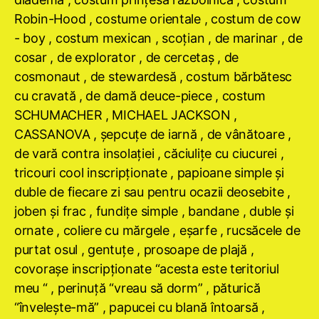
Robin-Hood , costume orientale , costum de cow
- boy , costum mexican , scoţian , de marinar , de
cosar , de explorator , de cercetaş , de
cosmonaut , de stewardesă , costum bărbătesc
cu cravată , de damă deuce-piece , costum
SCHUMACHER , MICHAEL JACKSON ,
CASSANOVA , şepcuţe de iarnă , de vânătoare ,
de vară contra insolaţiei , căciuliţe cu ciucurei ,
tricouri cool inscripţionate , papioane simple şi
duble de fiecare zi sau pentru ocazii deosebite ,
joben şi frac , fundiţe simple , bandane , duble şi
ornate , coliere cu mărgele , eşarfe , rucsăcele de
purtat osul , gentuţe , prosoape de plajă ,
covoraşe inscripţionate “acesta este teritoriul
meu “ , perinuţă “vreau să dorm” , păturică
“înveleşte-mă” , papucei cu blană întoarsă ,