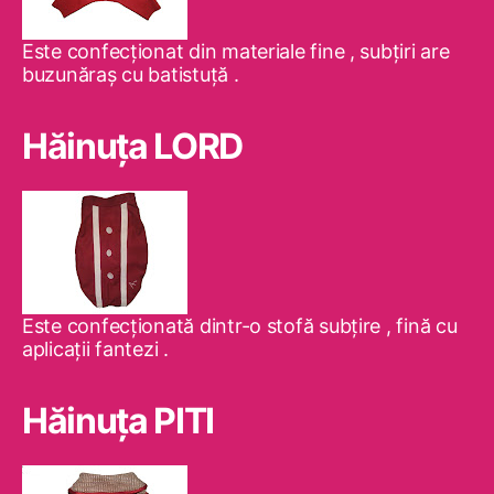
Este confecţionat din materiale fine , subţiri are
buzunăraş cu batistuţă .
Hăinuţa LORD
Este confecţionată dintr-o stofă subţire , fină cu
aplicaţii fantezi .
Hăinuţa PITI