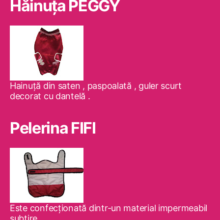
Hăinuţa PEGGY
Hainuţă din saten , paspoalată , guler scurt
decorat cu dantelă .
Pelerina FIFI
Este confecţionată dintr-un material impermeabil
subţire .