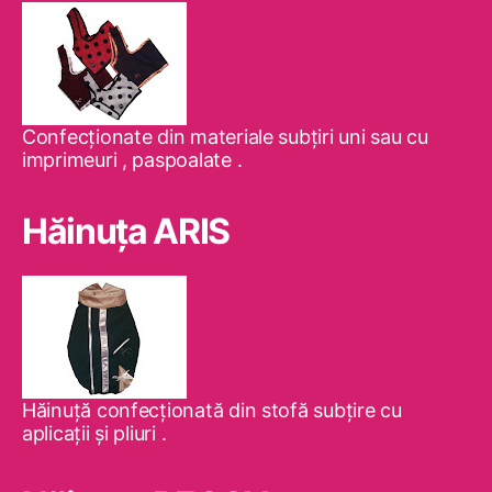
Confecţionate din materiale subţiri uni sau cu
imprimeuri , paspoalate .
Hăinuţa ARIS
Hăinuţă confecţionată din stofă subţire cu
aplicaţii şi pliuri .