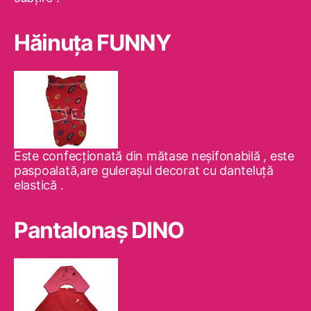
Hăinuţa FUNNY
Este confecţionată din mătase neşifonabilă , este
paspoalată,are guleraşul decorat cu danteluţă
elastică .
Pantalonaş DINO