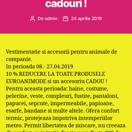
cadouri !
De
admin
24 aprilie 2019
Autor
Dată
articol
articol
Vestimentatie si accesorii pentru animale de
companie.
In perioada 08.- 27.04.2019
10 % REDUCERE LA TOATE PRODUSELE
EUROANIMODE si un accesoriu CADOU !
Pentru aceasta perioada: haine, costume,
pelerine, veste, compleuri, fustite, pantaloni,
papucei, sepcute, impermeabile, papioane,
esarfe, bandane si multe altele. Ofera confort
termic, protejeaza impotriva intemperiilor
meteo. Permit libertatea de miscare, nu creeaza