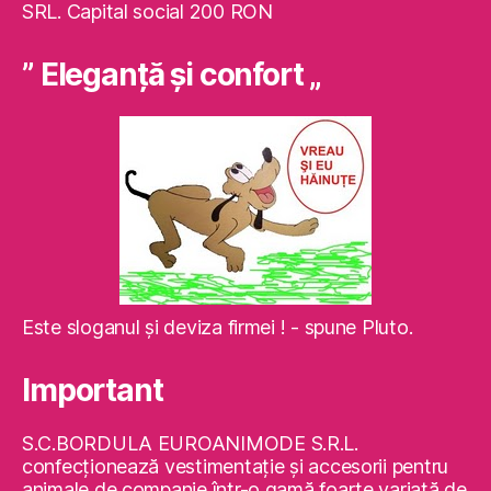
SRL. Capital social 200 RON
” Eleganţă şi confort „
Este sloganul şi deviza firmei ! - spune Pluto.
Important
S.C.BORDULA EUROANIMODE S.R.L.
confecţionează vestimentaţie şi accesorii pentru
animale de companie într-o gamă foarte variată de