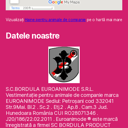
Vizualizaţi
Haine pentru animale de companie
pe o hartă mai mare
Datele noastre
S.C.BORDULA EUROANIMODE S.R.L.
Vestimentaţie pentru animale de companie marca
EUROANIMODE Sediul: Petroşani cod 332041
Str.9Mai. Bl.2 . Sc.2 . Etj.2 . Ap.8 . Cam.3 Jud.
Hunedoara România CUI RO28071346 .
J20/186/22.02.2011 . Euroanimode ® este marcă
înregistrată a firmei SC BORDULA PRODUCT