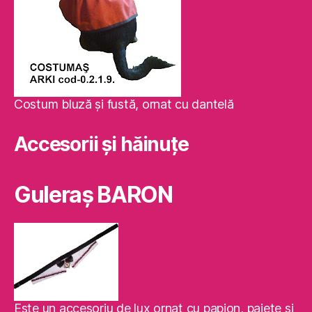
Costum bluză şi fustă, ornat cu dantelă
Accesorii și hăinuțe
Guleraş BARON
Este un accesoriu de lux ornat cu papion, paiete şi