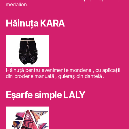
medalion.
Hăinuţa KARA
Hăinuţă pentru evenimente mondene , cu aplicaţii
din broderie manuală , guleraş din dantelă .
Eşarfe simple LALY