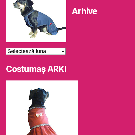
Arhive
Arhive
Costumaş ARKI