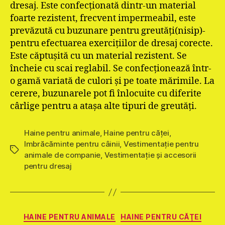
dresaj. Este confecţionată dintr-un material
foarte rezistent, frecvent impermeabil, este
prevăzută cu buzunare pentru greutăţi(nisip)-
pentru efectuarea exerciţiilor de dresaj corecte.
Este căptuşită cu un material rezistent. Se
încheie cu scai reglabil. Se confecţionează într-
o gamă variată de culori şi pe toate mărimile. La
cerere, buzunarele pot fi înlocuite cu diferite
cârlige pentru a ataşa alte tipuri de greutăţi.
Haine pentru animale
,
Haine pentru căţei
,
Imbrăcăminte pentru câinii
,
Vestimentație pentru
Etichete
animale de companie
,
Vestimentație și accesorii
pentru dresaj
Categorii
HAINE PENTRU ANIMALE
HAINE PENTRU CĂŢEI