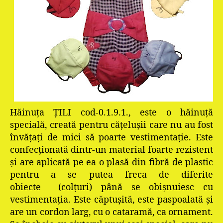
Hăinuţa ŢILI cod-0.1.9.1., este o hăinuţă
specială, creată pentru căţeluşii care nu au fost
învăţaţi de mici să poarte vestimentaţie. Este
confecţionată dintr-un material foarte rezistent
şi are aplicată pe ea o plasă din fibră de plastic
pentru a se putea freca de diferite
obiecte
(colţuri) până se obişnuiesc cu
vestimentaţia. Este căptuşită, este paspoalată şi
are un cordon larg, cu o cataramă, ca ornament.