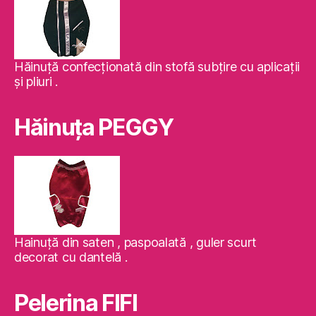
Hăinuţă confecţionată din stofă subţire cu aplicaţii
şi pliuri .
Hăinuţa PEGGY
Hainuţă din saten , paspoalată , guler scurt
decorat cu dantelă .
Pelerina FIFI