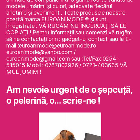
modele , mărimi şi culori, adecvate fiecărui
anotimp şi eveniment . Toate produsele noastre
poartă marca EUROANIMODE ® şi sunt
înregistrate . VĂ RUGĂM NU ÎNCERCAŢI SĂ LE
COPIAŢI ! Pentru informaţii sau comenzi vă rugăm
să ne contactaţi prin : gadget-ul contact sau la E-
mail :euroanimode@euroanimode.ro
euroanimode@yahoo.com /
euroanimode@gmail.com sau :Tel/Fax:0254-
515015 Mobil : 0787802926 / 0721-403635 VĂ
MULŢUMIM !
Am nevoie urgent de o şepcuţă,
o pelerină, o… scrie-ne !