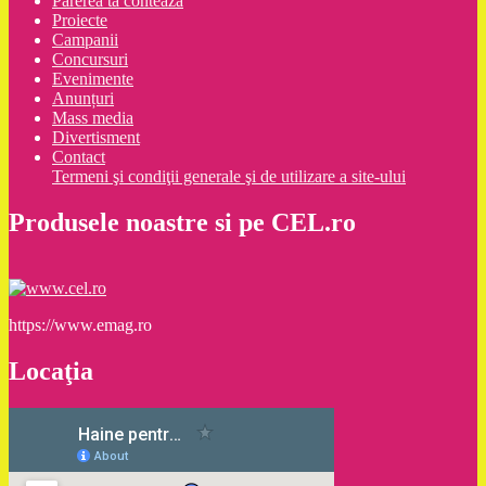
Părerea ta contează
Proiecte
Campanii
Concursuri
Evenimente
Anunțuri
Mass media
Divertisment
Contact
Termeni şi condiţii generale şi de utilizare a site-ului
Produsele noastre si pe CEL.ro
https://www.emag.ro
Locaţia