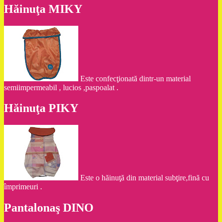
Hăinuţa MIKY
Este confecţionată dintr-un material
semiimpermeabil , lucios ,paspoalat .
Hăinuţa PIKY
Este o hăinuţă din material subţire,fină cu
împrimeuri .
Pantalonaş DINO