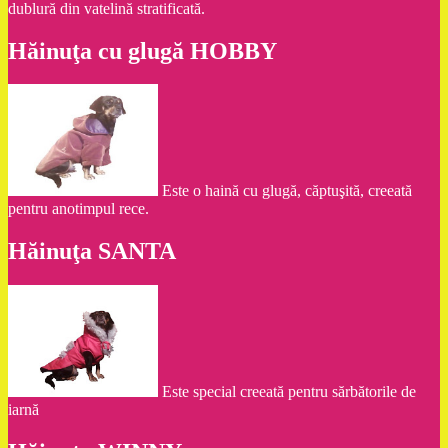
dublură din vatelină stratificată.
Hăinuţa cu glugă HOBBY
Este o haină cu glugă, căptuşită, creeată
pentru anotimpul rece.
Hăinuţa SANTA
Este special creeată pentru sărbătorile de
iarnă