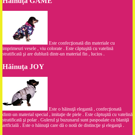
Hăinuţa GAME
Este confecţionată din materiale cu
imprimeuri vesele , viu colorate . Este căptuşită cu vatelină
stratificată şi are dublură dintr-un material fin , lucios .
Hăinuţa JOY
Este o hăinuţă elegantă , confecţionată
dintr-un material special , imitaţie de piele . Este căptuşită cu vatelină
stratificată şi polar . Gulerul şi buzunarul sunt paspoalate cu blaniţă
artficială . Este o hăinuţă care dă o notă de distincţie şi eleganţă .