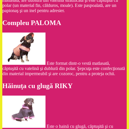
matlasată, are dublură din vatelină stratificată şi este căptuşită cu
polar (un material fin, călduros, moale). Este paspoalată, are un
papionaş şi un inel pentru adresier.
Compleu PALOMA
Este format dintr-o vestă matlasată,
căptuşită cu vatelină şi dublură din polar. Şepcuţa este confecţionată
din material impermeabil şi are cozoroc, pentru a proteja ochii.
Hăinuţa cu glugă RIKY
Este o haină cu glugă, căptuşită şi cu