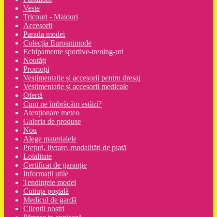
Veste
Tricouri - Maiouri
Accesorii
Parada modei
Colecția Euroanimode
Echipamente sportive-trening-uri
Noutăți
Promoții
Vestimentatie și accesorii pentru dresaj
Vestimentație și accesorii medicale
Ofertă
Cum ne îmbrăcăm astăzi?
Atenționare meteo
Galeria de produse
Nou
Alege materialele
Prețuri, livrare, modalități de plată
Loialitate
Certificat de garanție
Informații utile
Tendințele modei
Cutiuța poștală
Medicul de gardă
Clienții noștri