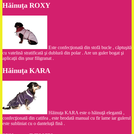
Hăinuţa ROXY
Este confecţionată din stofă bucle , căptuşită
cu vatelină stratificată şi dublură din polar . Are un guler bogat şi
aplicaţii din şnur filigranat .
Hăinuţa KARA
Hăinuţa KARA este o hăinuţă elegantă ,
confecţionată din catifea , este brodată manual cu fir lame iar gulerul
este subliniat cu o danteluţă fină .