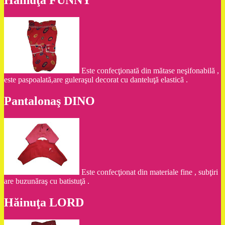
Hăinuţa FUNNY
Este confecţionată din mătase neşifonabilă ,
este paspoalată,are guleraşul decorat cu danteluţă elastică .
Pantalonaş DINO
Este confecţionat din materiale fine , subţiri
are buzunăraş cu batistuţă .
Hăinuţa LORD