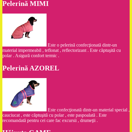
Pelerină MIMI
Este o pelerină confecţionată dintr-un
material impermeabil , teflonat , reflectorizant . Este căptuşită cu
polar . Asigură confort termic .
Pelerină AZOREL
Este confecţionată dintr-un material special ,
cauciucat , este căptuşită cu polar , este paspoalată . Este
recomandată pentru cei care fac excursii , drumeţii .