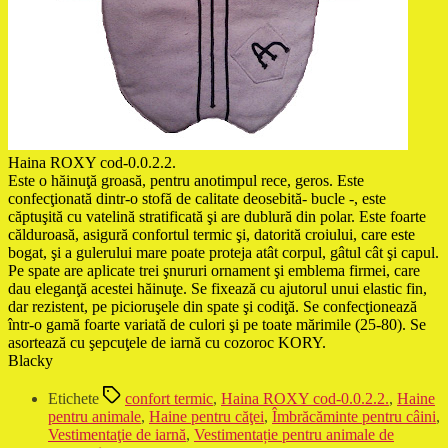
Haina ROXY cod-0.0.2.2.
Este o hăinuţă groasă, pentru anotimpul rece, geros. Este
confecţionată dintr-o stofă de calitate deosebită- bucle -, este
căptuşită cu vatelină stratificată şi are dublură din polar. Este foarte
călduroasă, asigură confortul termic şi, datorită croiului, care este
bogat, şi a gulerului mare poate proteja atât corpul, gâtul cât şi capul.
Pe spate are aplicate trei şnururi ornament şi emblema firmei, care
dau eleganţă acestei hăinuţe. Se fixează cu ajutorul unui elastic fin,
dar rezistent, pe picioruşele din spate şi codiţă. Se confecţionează
într-o gamă foarte variată de culori şi pe toate mărimile (25-80). Se
asortează cu şepcuţele de iarnă cu cozoroc KORY.
Blacky
Etichete
confort termic
,
Haina ROXY cod-0.0.2.2.
,
Haine
pentru animale
,
Haine pentru căţei
,
Îmbrăcăminte pentru câini
,
Vestimentaţie de iarnă
,
Vestimentație pentru animale de