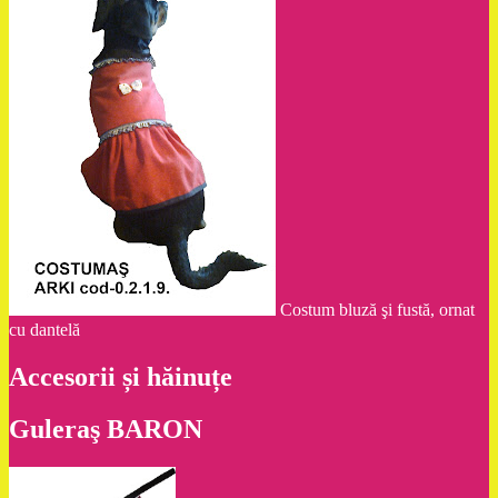
Costum bluză şi fustă, ornat
cu dantelă
Accesorii și hăinuțe
Guleraş BARON