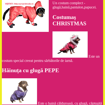
Un costum complect -
glugă,haină,pantalon,papucei.
Costumaş
CHRISTMAS
Este un
costum special creeat pentru sărbătorile de iarnă.
Hăinuţa cu glugă PEPE
Este o haină călduroasă, cu glugă, căptuşită