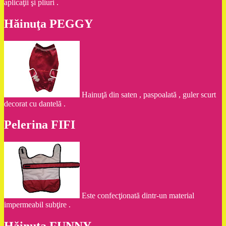
aplicaţii şi pliuri .
Hăinuţa PEGGY
Hainuţă din saten , paspoalată , guler scurt
decorat cu dantelă .
Pelerina FIFI
Este confecţionată dintr-un material
impermeabil subţire .