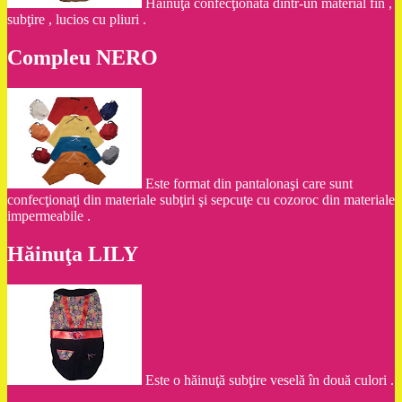
Hăinuţă confecţionată dintr-un material fin ,
subţire , lucios cu pliuri .
Compleu NERO
Este format din pantalonaşi care sunt
confecţionaţi din materiale subţiri şi sepcuţe cu cozoroc din materiale
impermeabile .
Hăinuţa LILY
Este o hăinuţă subţire veselă în două culori .