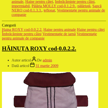
animale
,
Haine pentru căţei
,
Îmbrăcăminte pentru câini
,
impermiabil
,
Pălăria MOLLY cod-0.1.2.9.
,
pălăriuţă
,
Şapcă
NERO cod-0.1.3.3.
,
teflonat
,
Vestimentație pentru animale de
companie
Categorii
Haina ROXY cod-0.0.2.2.
Haine pentru animale
Haine pentru căţei
Îmbrăcăminte pentru câini
Vestimentaţie de iarnă
Vestimentație
pentru animale de companie
HĂINUŢA ROXY cod-0.0.2.2.
Autor articol
De
admin
Dată articol
31 martie 2009