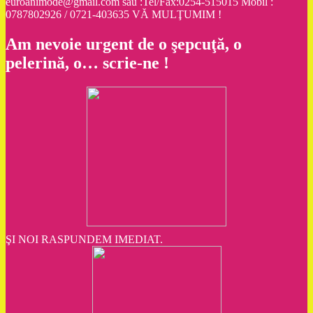
euroanimode@gmail.com sau :Tel/Fax:0254-515015 Mobil :
0787802926 / 0721-403635 VĂ MULŢUMIM !
Am nevoie urgent de o şepcuţă, o
pelerină, o… scrie-ne !
ŞI NOI RASPUNDEM IMEDIAT.