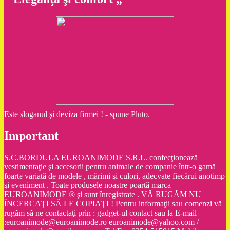
Este sloganul şi deviza firmei ! - spune Pluto.
Important
S.C.BORDULA EUROANIMODE S.R.L. confecţionează
vestimentaţie şi accesorii pentru animale de companie într-o gamă
foarte variată de modele , mărimi şi culori, adecvate fiecărui anotimp
şi eveniment . Toate produsele noastre poartă marca
EUROANIMODE ® şi sunt înregistrate . VĂ RUGĂM NU
ÎNCERCAŢI SĂ LE COPIAŢI ! Pentru informaţii sau comenzi vă
rugăm să ne contactaţi prin : gadget-ul contact sau la E-mail
:euroanimode@euroanimode.ro euroanimode@yahoo.com /