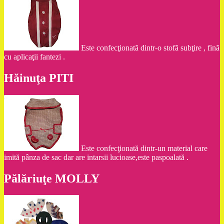
Este confecţionată dintr-o stofă subţire , fină
cu aplicaţii fantezi .
Hăinuţa PITI
Este confecţionată dintr-un material care
imită pânza de sac dar are intarsii lucioase,este paspoalată .
Pălăriuţe MOLLY