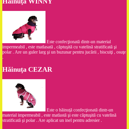
Hăinuţa WINNY
Este confecţionată dintr-un material
impermeabil , este matlasată , căptuşită cu vatelină stratificată şi
polar . Are un guler larg şi un buzunar pentru jucării , biscuiţi , osuţe
.
Hăinuţa CEZAR
Este o hăinuţă confecţionată dintr-un
material impermeabil , este matlastă şi este căptuşită cu vatelină
stratificată şi polar . Are aplicat un inel pentru adresier .