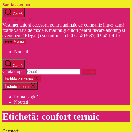
Sari la conținut
Caută
Euroanimode ®
Vestimentaţie şi accesorii pentru animale de companie într-o gamă
foarte variată de modele, mărimi şi culori pentru fiecare anotimp si
eveniment."Eleganță și confort'' Tel: 0721403635, 0254515015
Meniu
Noutati !
Caută
Caută după:
Închide căutarea
Închide meniul
Prima pagină
Noutati !
Etichetă:
confort termic
Categorii