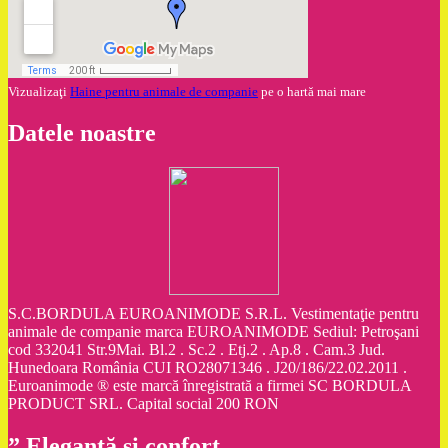
Vizualizaţi
Haine pentru animale de companie
pe o hartă mai mare
Datele noastre
S.C.BORDULA EUROANIMODE S.R.L. Vestimentaţie pentru
animale de companie marca EUROANIMODE Sediul: Petroşani
cod 332041 Str.9Mai. Bl.2 . Sc.2 . Etj.2 . Ap.8 . Cam.3 Jud.
Hunedoara România CUI RO28071346 . J20/186/22.02.2011 .
Euroanimode ® este marcă înregistrată a firmei SC BORDULA
PRODUCT SRL. Capital social 200 RON
” Eleganţă şi confort „