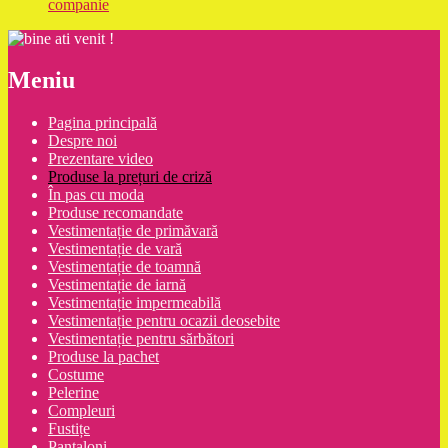
companie
Meniu
Pagina principală
Despre noi
Prezentare video
Produse la prețuri de criză
În pas cu moda
Produse recomandate
Vestimentație de primăvară
Vestimentație de vară
Vestimentație de toamnă
Vestimentație de iarnă
Vestimentație impermeabilă
Vestimentație pentru ocazii deosebite
Vestimentație pentru sărbători
Produse la pachet
Costume
Pelerine
Compleuri
Fustițe
Pantaloni