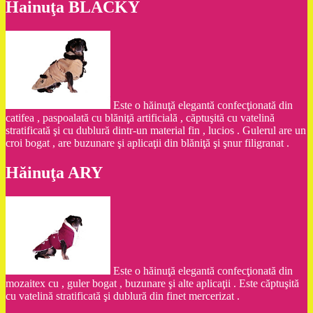
Hainuţa BLACKY
Este o hăinuţă elegantă confecţionată din
catifea , paspoalată cu blăniţă artificială , căptuşită cu vatelină
stratificată şi cu dublură dintr-un material fin , lucios . Gulerul are un
croi bogat , are buzunare şi aplicaţii din blăniţă şi şnur filigranat .
Hăinuţa ARY
Este o hăinuţă elegantă confecţionată din
mozaitex cu , guler bogat , buzunare şi alte aplicaţii . Este căptuşită
cu vatelină stratificată şi dublură din finet mercerizat .