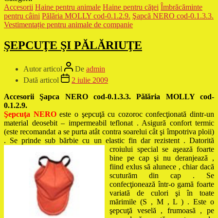
Accesorii
Haine pentru animale
Haine pentru căţei
Îmbrăcăminte
pentru câini
Pălăria MOLLY cod-0.1.2.9.
Şapcă NERO cod-0.1.3.3.
Vestimentație pentru animale de companie
ŞEPCUŢE ŞI PĂLĂRIUŢE
Autor articol
De
admin
Dată articol
2 iulie 2009
Accesorii Şapca NERO cod-0.1.3.3. Pălăria MOLLY cod-
0.1.2.9.
Şepcuţa NERO
este o şepcuţă cu cozoroc confecţionată dintr-un
material deosebit – impermeabil teflonat . Asigură confort termic
(este recomandat a se purta atât contra soarelui cât şi împotriva ploii)
. Se prinde sub bărbie cu un elastic fin dar rezistent . Dato
rită
croiului special se aşează foarte
bine pe cap şi nu deranjează ,
fiind exlus să alunece , chiar dacă
scuturăm din cap . Se
confecţionează într-o gamă foarte
variată de culori şi în toate
mărimile (S , M , L ) . Este o
şepcuţă veselă , frumoasă , pe