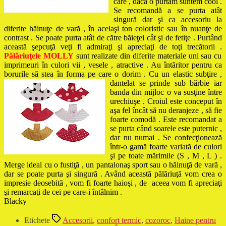
care , dacă o purtăm suntem cool .
Se recomandă a se purta atât
singură dar şi ca accesoriu la
diferite hăinuţe de vară , în acelaşi ton coloristic sau în nuanţe de
contrast . Se poate purta atât de către băieţei cât şi de fetiţe . Purtând
această şepcuţă veţi fi admiraţi şi apreciaţi de toţi trecătorii .
Pălăriuţele MOLLY
sunt realizate din diferite materiale uni sau cu
imprimeuri în culori vii , vesele , atractive . Au întăritor pentru ca
borurile să stea în forma pe care o dorim . Cu un elastic subţire ,
dantelat se prinde sub bărbie iar
banda din mijloc o va susţine între
urechiuşe . Croiul este conceput în
aşa fel încât să nu deranjeze , să fie
foarte comodă . Este recomandat a
se purta când soarele este puternic ,
dar nu numai . Se confecţionează
într-o gamă foarte variată de culori
şi pe toate mărimile (S , M , L ) .
Merge ideal cu o fustiţă , un pantalonaş sport sau o hăinuţă de vară ,
dar se poate purta şi singură . Având această pălăriuţă vom crea o
impresie deosebită , vom fi foarte haioşi , de aceea vom fi apreciaţi
şi remarcaţi de cei pe care-i întâlnim .
Blacky
Etichete
Accesorii
,
confort termic
,
cozoroc
,
Haine pentru