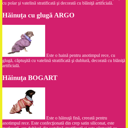
cu polar şi vatelină stratificată şi decorată cu blăniţă artificială.
Hăinuţa cu glugă ARGO
Este o haină pentru anotimpul rece, cu
glugă, căptuşită cu vatelină stratificată şi dublură, decorată cu blăniţă
artificială.
Hăinuţa BOGART
Este o hăinuţă fină, creeată pentru
anotimpul rece. Este confecţionată din crep satin siliconat, este