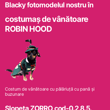
Blacky fotomodelul nostru în
costumaş de vânătoare
ROBIN HOOD
Costum de vânătoare cu pălăriuţă cu pană şi
buzunare
Slopeta ZORRO cod-0.2.8.5.