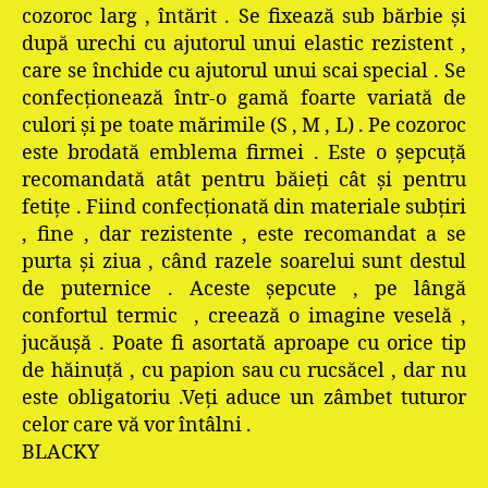
cozoroc larg , întărit . Se fixează sub bărbie şi
după urechi cu ajutorul unui elastic rezistent ,
care se închide cu ajutorul unui scai special . Se
confecţionează într-o gamă foarte variată de
culori şi pe toate mărimile (S , M , L) . Pe cozoroc
este brodată emblema firmei . Este o şepcuţă
recomandată atât pentru băieţi cât şi pentru
fetiţe . Fiind confecţionată din materiale subţiri
, fine , dar rezistente , este recomandat a se
purta şi ziua , când razele soarelui sunt destul
de puternice . Aceste şepcute , pe lângă
confortul termic , creează o imagine veselă ,
jucăuşă . Poate fi asortată aproape cu orice tip
de hăinuţă , cu papion sau cu rucsăcel , dar nu
este obligatoriu .Veţi aduce un zâmbet tuturor
celor care vă vor întâlni .
BLACKY