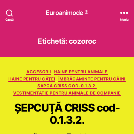
Euroanimode ®
Caută
Meniu
Etichetă:
cozoroc
Categorii
ACCESORII
HAINE PENTRU ANIMALE
HAINE PENTRU CĂŢEI
ÎMBRĂCĂMINTE PENTRU CÂINI
ŞAPCA CRISS COD-0.1.3.2.
VESTIMENTAȚIE PENTRU ANIMALE DE COMPANIE
ŞEPCUŢĂ CRISS cod-
0.1.3.2.