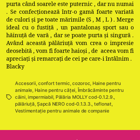
purta când soarele este puternic , dar nu numai
. Se confecţionează într-o gamă foarte variată
de culori şi pe toate mărimile (S , M , L ) . Merge
ideal cu o fustiţă , un pantalonaş sport sau o
hăinuţă de vară , dar se poate purta şi singură .
Având această pălăriuţă vom crea o impresie
deosebită , vom fi foarte haioşi , de aceea vom fi
apreciaţi şi remarcaţi de cei pe care-i întâlnim .
Blacky
Accesorii
,
confort termic
,
cozoroc
,
Haine pentru
animale
,
Haine pentru căţei
,
Îmbrăcăminte pentru
câini
,
impermiabil
,
Pălăria MOLLY cod-0.1.2.9.
,
Etichete
pălăriuţă
,
Şapcă NERO cod-0.1.3.3.
,
teflonat
,
Vestimentație pentru animale de companie