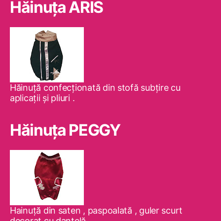
Hăinuţa ARIS
Hăinuţă confecţionată din stofă subţire cu
aplicaţii şi pliuri .
Hăinuţa PEGGY
Hainuţă din saten , paspoalată , guler scurt
decorat cu dantelă .