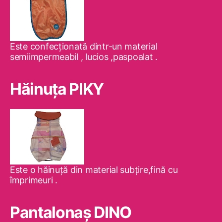
Este confecţionată dintr-un material
semiimpermeabil , lucios ,paspoalat .
Hăinuţa PIKY
Este o hăinuţă din material subţire,fină cu
împrimeuri .
Pantalonaş DINO