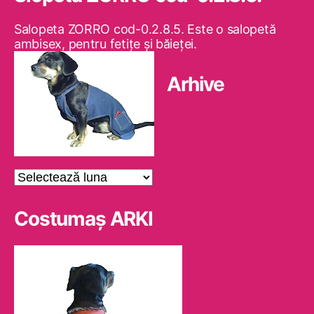
Salopeta ZORRO cod-0.2.8.5. Este o salopetă
ambisex, pentru fetiţe şi băieţei.
Arhive
Arhive
Costumaş ARKI