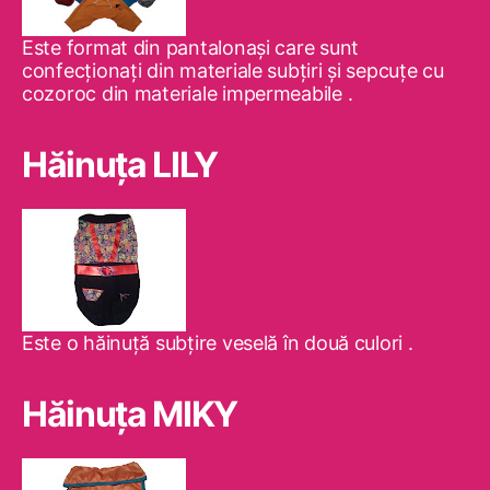
Este format din pantalonaşi care sunt
confecţionaţi din materiale subţiri şi sepcuţe cu
cozoroc din materiale impermeabile .
Hăinuţa LILY
Este o hăinuţă subţire veselă în două culori .
Hăinuţa MIKY