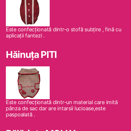
Este confecţionată dintr-o stofă subţire , fină cu
aplicaţii fantezi .
Hăinuţa PITI
Este confecţionată dintr-un material care imită
pânza de sac dar are intarsii lucioase,este
paspoalată .