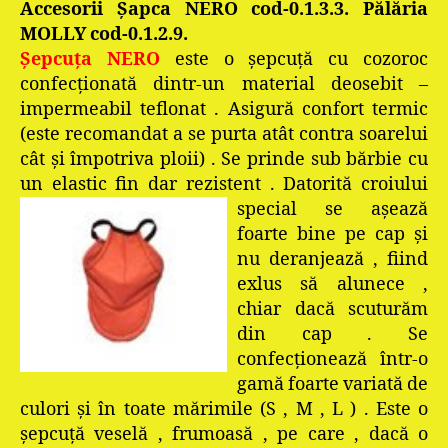
Accesorii Şapca NERO cod-0.1.3.3. Pălăria
MOLLY cod-0.1.2.9.
Şepcuţa NERO
este o şepcuţă cu cozoroc
confecţionată dintr-un material deosebit –
impermeabil teflonat . Asigură confort termic
(este recomandat a se purta atât contra soarelui
cât şi împotriva ploii) . Se prinde sub bărbie cu
un elastic fin dar rezistent . Dato
rită croiului
special se aşează
foarte bine pe cap şi
nu deranjează , fiind
exlus să alunece ,
chiar dacă scuturăm
din cap . Se
confecţionează într-o
gamă foarte variată de
culori şi în toate mărimile (S , M , L ) . Este o
şepcuţă veselă , frumoasă , pe care , dacă o