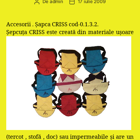
De
admin
17 iulie 2009
Autor
Dată
articol
articol
Accesorii . Şapca CRISS cod-0.1.3.2.
Şepcuţa CRISS este creată din m
ateriale uşoare
(tercot , stofă , doc) sau impermeabile şi are un