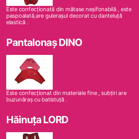
Este confecţionată din mătase neşifonabilă , este
paspoalată,are guleraşul decorat cu danteluţă
elastică .
Pantalonaş DINO
Este confecţionat din materiale fine , subţiri are
buzunăraş cu batistuţă .
Hăinuţa LORD