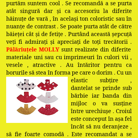
purtăm suntem cool . Se recomandă a se purta
atât singură dar şi ca accesoriu la diferite
hăinuţe de vară , în acelaşi ton coloristic sau în
nuanţe de contrast . Se poate purta atât de către
băieţei cât şi de fetiţe . Purtând această şepcuţă
veţi fi admiraţi şi apreciaţi de toţi trecătorii .
Pălăriuţele MOLLY
sunt realizate din diferite
materiale uni sau cu imprimeuri în culori vii ,
vesele , atractive . Au întăritor pentru ca
borurile să stea în forma pe care o dorim . Cu un
elastic subţire ,
dantelat se prinde sub
bărbie iar banda din
mijloc o va susţine
între urechiuşe . Croiul
este conceput în aşa fel
încât să nu deranjeze ,
să fie foarte comodă . Este recomandat a se