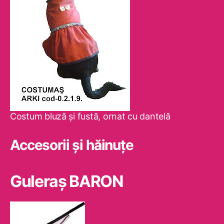
Costum bluză şi fustă, ornat cu dantelă
Accesorii și hăinuțe
Guleraş BARON