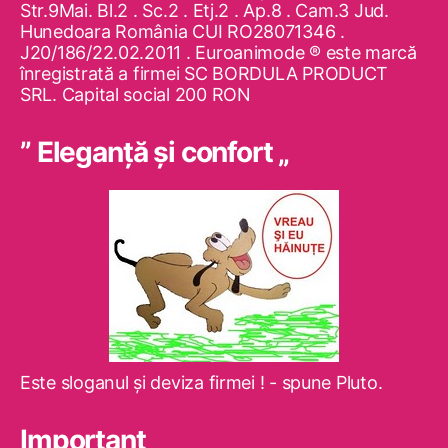
Str.9Mai. Bl.2 . Sc.2 . Etj.2 . Ap.8 . Cam.3 Jud.
Hunedoara România CUI RO28071346 .
J20/186/22.02.2011 . Euroanimode ® este marcă
înregistrată a firmei SC BORDULA PRODUCT
SRL. Capital social 200 RON
” Eleganţă şi confort „
Este sloganul şi deviza firmei ! - spune Pluto.
Important