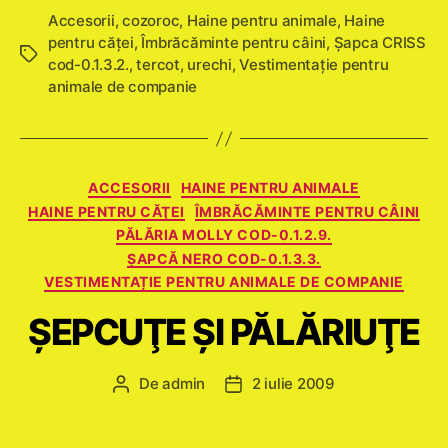
Accesorii
,
cozoroc
,
Haine pentru animale
,
Haine
pentru căţei
,
Îmbrăcăminte pentru câini
,
Şapca CRISS
Etichete
cod-0.1.3.2.
,
tercot
,
urechi
,
Vestimentație pentru
animale de companie
Categorii
ACCESORII
HAINE PENTRU ANIMALE
HAINE PENTRU CĂŢEI
ÎMBRĂCĂMINTE PENTRU CÂINI
PĂLĂRIA MOLLY COD-0.1.2.9.
ŞAPCĂ NERO COD-0.1.3.3.
VESTIMENTAȚIE PENTRU ANIMALE DE COMPANIE
ŞEPCUŢE ŞI PĂLĂRIUŢE
De
admin
2 iulie 2009
Autor
Dată
articol
articol