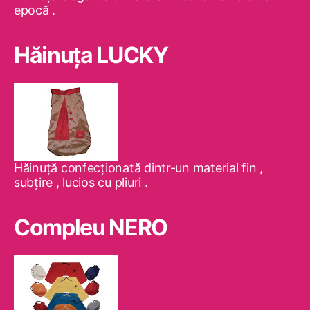
epocă .
Hăinuţa LUCKY
Hăinuţă confecţionată dintr-un material fin ,
subţire , lucios cu pliuri .
Compleu NERO