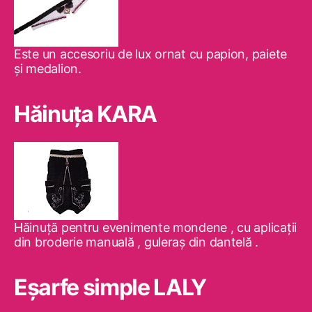
Este un accesoriu de lux ornat cu papion, paiete
şi medalion.
Hăinuţa KARA
Hăinuţă pentru evenimente mondene , cu aplicaţii
din broderie manuală , guleraş din dantelă .
Eşarfe simple LALY