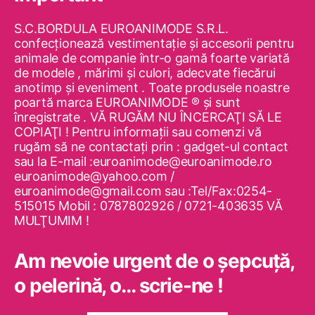
S.C.BORDULA EUROANIMODE S.R.L.
confecţionează vestimentaţie şi accesorii pentru
animale de companie într-o gamă foarte variată
de modele , mărimi şi culori, adecvate fiecărui
anotimp şi eveniment . Toate produsele noastre
poartă marca EUROANIMODE ® şi sunt
înregistrate . VĂ RUGĂM NU ÎNCERCAŢI SĂ LE
COPIAŢI ! Pentru informaţii sau comenzi vă
rugăm să ne contactaţi prin : gadget-ul contact
sau la E-mail :euroanimode@euroanimode.ro
euroanimode@yahoo.com /
euroanimode@gmail.com sau :Tel/Fax:0254-
515015 Mobil : 0787802926 / 0721-403635 VĂ
MULŢUMIM !
Am nevoie urgent de o şepcuţă,
o pelerină, o… scrie-ne !