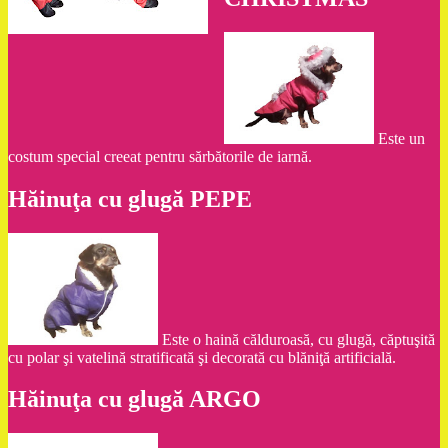
Este un
costum special creeat pentru sărbătorile de iarnă.
Hăinuţa cu glugă PEPE
Este o haină călduroasă, cu glugă, căptuşită
cu polar şi vatelină stratificată şi decorată cu blăniţă artificială.
Hăinuţa cu glugă ARGO