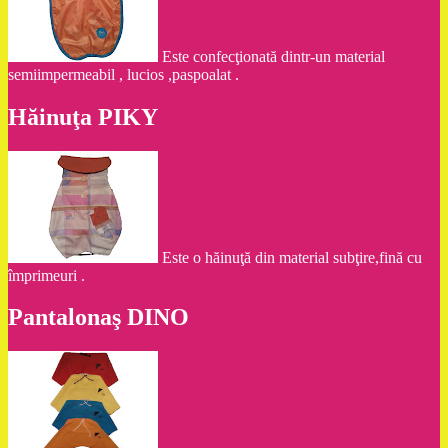
Este confecţionată dintr-un material
semiimpermeabil , lucios ,paspoalat .
Hăinuţa PIKY
Este o hăinuţă din material subţire,fină cu
împrimeuri .
Pantalonaş DINO