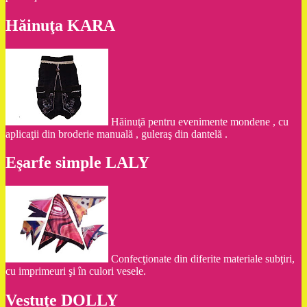
Hăinuţa KARA
Hăinuţă pentru evenimente mondene , cu
aplicaţii din broderie manuală , guleraş din dantelă .
Eşarfe simple LALY
Confecţionate din diferite materiale subţiri,
cu imprimeuri şi în culori vesele.
Vestuţe DOLLY