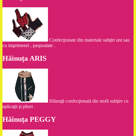
Confecţionate din materiale subţiri uni sau
cu imprimeuri , paspoalate .
Hăinuţa ARIS
Hăinuţă confecţionată din stofă subţire cu
aplicaţii şi pliuri .
Hăinuţa PEGGY