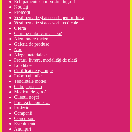
Echipamente sportive-trening-uri
Noutăți
Promoții
Vestimentatie și accesorii pentru dresaj
Vestimentație și accesorii medicale
Ofertă
Cum ne îmbrăcăm astăzi?
Atenționare meteo
Galeria de produse
Nou
Alege materialele
Prețuri, livrare, modalități de plată
Loialitate
Certificat de garanție
Informații utile
Tendințele modei
Cutiuța poștală
Medicul de gardă
Clienții noștri
Părerea ta contează
Proiecte
Campanii
Concursuri
Evenimente
Anunțuri