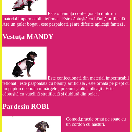
Este o hăinuţă confecţionată dintr-un
material impermeabil , teflonat . Este căptuşită cu blăniţă artificială .
Are un guler bogat , este paspaloată şi are diferite aplicaţii fantezi .
Vestuţa MANDY
Este confecţionată din material impermeabil
teflonat , este paspoalată cu blăniţă artificială , este ornată pe piept cu
un papion decorat cu mărgele , precum şi alte aplicaţii . Este
căptuşită cu vatelină stratificată şi dublură din polar .
Pardesiu ROBI
Comod,practic,ornat pe spate cu
un cordon cu nasturi.