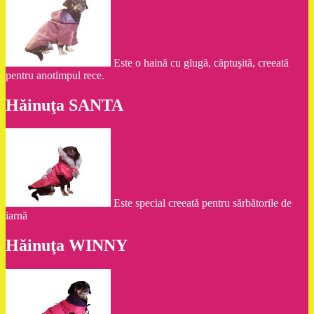
Este o haină cu glugă, căptuşită, creeată
pentru anotimpul rece.
Hăinuţa SANTA
Este special creeată pentru sărbătorile de
iarnă
Hăinuţa WINNY