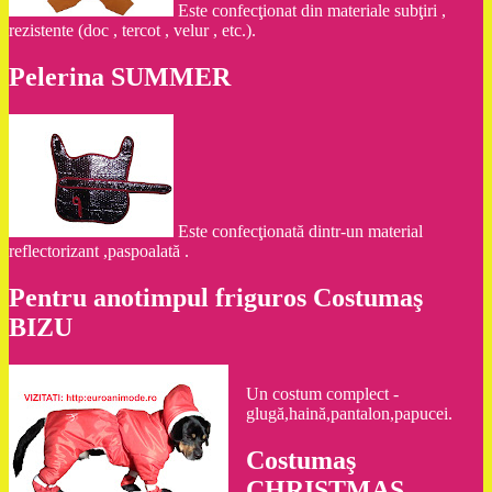
Este confecţionat din materiale subţiri ,
rezistente (doc , tercot , velur , etc.).
Pelerina SUMMER
Este confecţionată dintr-un material
reflectorizant ,paspoalată .
Pentru anotimpul friguros Costumaş
BIZU
Un costum complect -
glugă,haină,pantalon,papucei.
Costumaş
CHRISTMAS