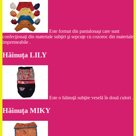
Este format din pantalonaşi care sunt
confecţionaţi din materiale subţiri şi sepcuţe cu cozoroc din materiale
impermeabile .
Hăinuţa LILY
Este o hăinuţă subţire veselă în două culori .
Hăinuţa MIKY