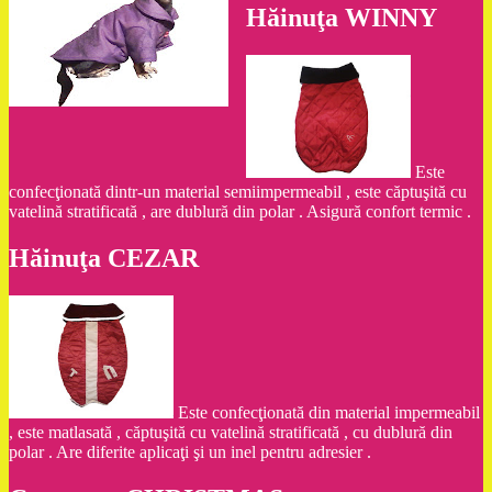
Hăinuţa WINNY
Este
confecţionată dintr-un material semiimpermeabil , este căptuşită cu
vatelină stratificată , are dublură din polar . Asigură confort termic .
Hăinuţa CEZAR
Este confecţionată din material impermeabil
, este matlasată , căptuşită cu vatelină stratificată , cu dublură din
polar . Are diferite aplicaţi şi un inel pentru adresier .