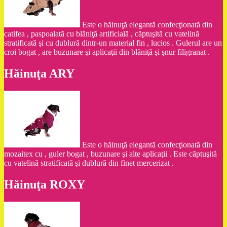
Este o hăinuţă elegantă confecţionată din
catifea , paspoalată cu blăniţă artificială , căptuşită cu vatelină
stratificată şi cu dublură dintr-un material fin , lucios . Gulerul are un
croi bogat , are buzunare şi aplicaţii din blăniţă şi şnur filigranat .
Hăinuţa ARY
Este o hăinuţă elegantă confecţionată din
mozaitex cu , guler bogat , buzunare şi alte aplicaţii . Este căptuşită
cu vatelină stratificată şi dublură din finet mercerizat .
Hăinuţa ROXY