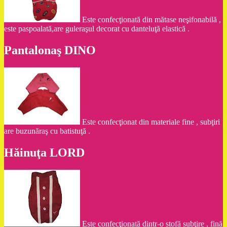
Este confecţionată din mătase neşifonabilă ,
este paspoalată,are guleraşul decorat cu danteluţă elastică .
Pantalonaş DINO
Este confecţionat din materiale fine , subţiri
are buzunăraş cu batistuţă .
Hăinuţa LORD
Este confecţionată dintr-o stofă subţire , fină