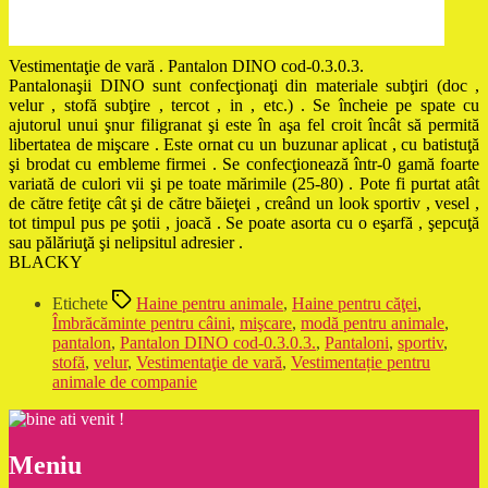
Vestimentaţie de vară . Pantalon DINO cod-0.3.0.3.
Pantalonaşii DINO sunt confecţionaţi din materiale subţiri (doc ,
velur , stofă subţire , tercot , in , etc.) . Se încheie pe spate cu
ajutorul unui şnur filigranat şi este în aşa fel croit încât să permită
libertatea de mişcare . Este ornat cu un buzunar aplicat , cu batistuţă
şi brodat cu embleme firmei . Se confecţionează într-0 gamă foarte
variată de culori vii şi pe toate mărimile (25-80) . Pote fi purtat atât
de către fetiţe cât şi de către băieţei , creând un look sportiv , vesel ,
tot timpul pus pe şotii , joacă . Se poate asorta cu o eşarfă , şepcuţă
sau pălăriuţă şi nelipsitul adresier .
BLACKY
Etichete
Haine pentru animale
,
Haine pentru căţei
,
Îmbrăcăminte pentru câini
,
mişcare
,
modă pentru animale
,
pantalon
,
Pantalon DINO cod-0.3.0.3.
,
Pantaloni
,
sportiv
,
stofă
,
velur
,
Vestimentaţie de vară
,
Vestimentație pentru
animale de companie
Meniu