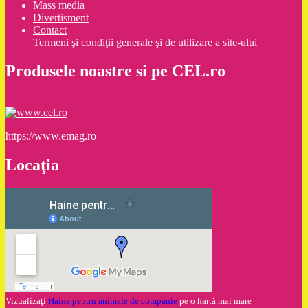
Mass media
Divertisment
Contact
Termeni şi condiţii generale şi de utilizare a site-ului
Produsele noastre si pe CEL.ro
https://www.emag.ro
Locaţia
Vizualizaţi
Haine pentru animale de companie
pe o hartă mai mare