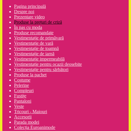
Pagina principală
Despre noi
Prezentare video
Produse la prețuri de criză
În pas cu moda
Produse recomandate
Vestimentație de primăvară
Vestimentație de vară
Vestimentație de toamnă
Vestimentație de iarnă
Vestimentație impermeabilă
Vestimentație pentru ocazii deosebite
Vestimentație pentru sărbători
Produse la pachet
Costume
Pelerine
Compleuri
Fustițe
Pantaloni
Veste
Tricouri - Maiouri
Accesorii
Parada modei
Colecția Euroanimode