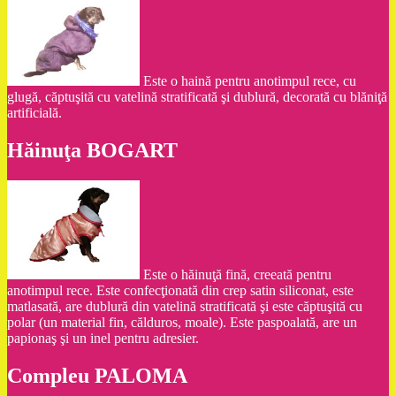
Este o haină pentru anotimpul rece, cu
glugă, căptuşită cu vatelină stratificată şi dublură, decorată cu blăniţă
artificială.
Hăinuţa BOGART
Este o hăinuţă fină, creeată pentru
anotimpul rece. Este confecţionată din crep satin siliconat, este
matlasată, are dublură din vatelină stratificată şi este căptuşită cu
polar (un material fin, călduros, moale). Este paspoalată, are un
papionaş şi un inel pentru adresier.
Compleu PALOMA