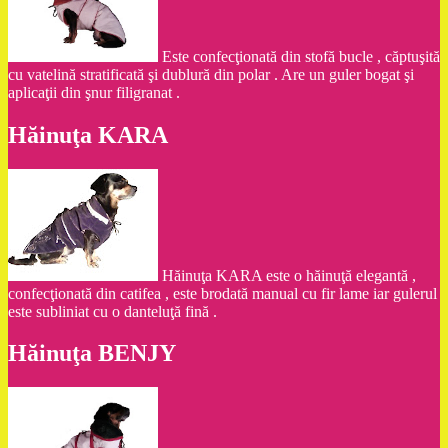
Este confecţionată din stofă bucle , căptuşită
cu vatelină stratificată şi dublură din polar . Are un guler bogat şi
aplicaţii din şnur filigranat .
Hăinuţa KARA
Hăinuţa KARA este o hăinuţă elegantă ,
confecţionată din catifea , este brodată manual cu fir lame iar gulerul
este subliniat cu o danteluţă fină .
Hăinuţa BENJY