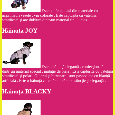
Este confecţionată din materiale cu
imprimeuri vesele , viu colorate . Este căptuşită cu vatelină
stratificată şi are dublură dintr-un material fin , lucios .
Hăinuţa JOY
Este o hăinuţă elegantă , confecţionată
dintr-un material special , imitaţie de piele . Este căptuşită cu vatelină
stratificată şi polar . Gulerul şi buzunarul sunt paspoalate cu blaniţă
artficială . Este o hăinuţă care dă o notă de distincţie şi eleganţă .
Hainuţa BLACKY