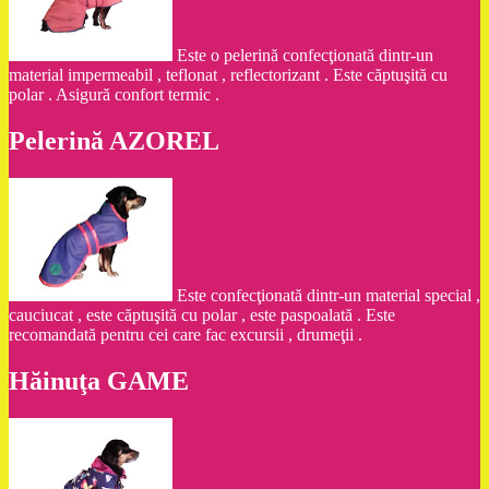
Este o pelerină confecţionată dintr-un
material impermeabil , teflonat , reflectorizant . Este căptuşită cu
polar . Asigură confort termic .
Pelerină AZOREL
Este confecţionată dintr-un material special ,
cauciucat , este căptuşită cu polar , este paspoalată . Este
recomandată pentru cei care fac excursii , drumeţii .
Hăinuţa GAME