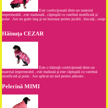
Este confecţionată dintr-un material
impermeabil , este matlasată , căptuşită cu vatelină stratificată şi
polar . Are un guler larg şi un buzunar pentru jucării , biscuiţi , osuţe
.
Hăinuţa CEZAR
Este o hăinuţă confecţionată dintr-un
material impermeabil , este matlastă şi este căptuşită cu vatelină
stratificată şi polar . Are aplicat un inel pentru adresier .
Pelerină MIMI