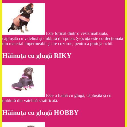
Este format dintr-o vestă matlasată,
căptuşită cu vatelină şi dublură din polar. Şepcuţa este confecţionată
din material impermeabil şi are cozoroc, pentru a proteja ochii.
Hăinuţa cu glugă RIKY
Este o haină cu glugă, căptuşită şi cu
dublură din vatelină stratificată.
Hăinuţa cu glugă HOBBY