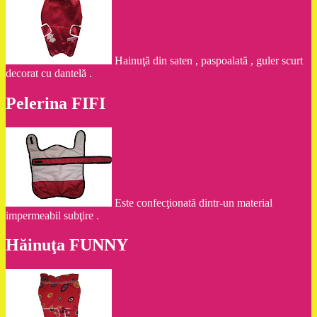
Hainuţă din saten , paspoalată , guler scurt
decorat cu dantelă .
Pelerina FIFI
Este confecţionată dintr-un material
impermeabil subţire .
Hăinuţa FUNNY