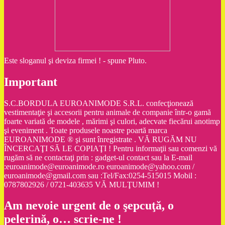
Este sloganul şi deviza firmei ! - spune Pluto.
Important
S.C.BORDULA EUROANIMODE S.R.L. confecţionează
vestimentaţie şi accesorii pentru animale de companie într-o gamă
foarte variată de modele , mărimi şi culori, adecvate fiecărui anotimp
şi eveniment . Toate produsele noastre poartă marca
EUROANIMODE ® şi sunt înregistrate . VĂ RUGĂM NU
ÎNCERCAŢI SĂ LE COPIAŢI ! Pentru informaţii sau comenzi vă
rugăm să ne contactaţi prin : gadget-ul contact sau la E-mail
:euroanimode@euroanimode.ro euroanimode@yahoo.com /
euroanimode@gmail.com sau :Tel/Fax:0254-515015 Mobil :
0787802926 / 0721-403635 VĂ MULŢUMIM !
Am nevoie urgent de o şepcuţă, o
pelerină, o… scrie-ne !