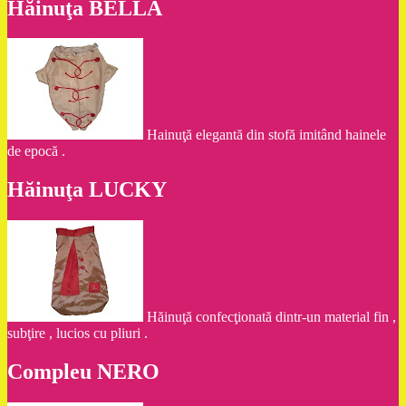
Hăinuţa BELLA
Hainuţă elegantă din stofă imitând hainele
de epocă .
Hăinuţa LUCKY
Hăinuţă confecţionată dintr-un material fin ,
subţire , lucios cu pliuri .
Compleu NERO