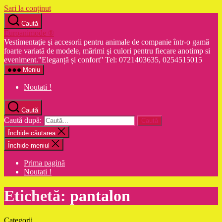
Sari la conținut
Caută
Euroanimode ®
Vestimentaţie şi accesorii pentru animale de companie într-o gamă
foarte variată de modele, mărimi şi culori pentru fiecare anotimp si
eveniment."Eleganță și confort'' Tel: 0721403635, 0254515015
Meniu
Noutati !
Caută
Caută după:
Închide căutarea
Închide meniul
Prima pagină
Noutati !
Etichetă:
pantalon
Categorii