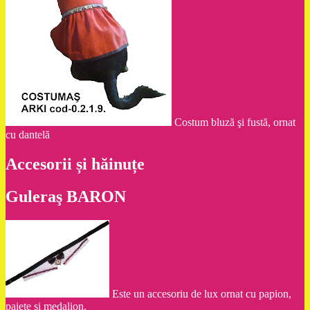
Costum bluză şi fustă, ornat
cu dantelă
Accesorii și hăinuțe
Guleraş BARON
Este un accesoriu de lux ornat cu papion,
paiete şi medalion.