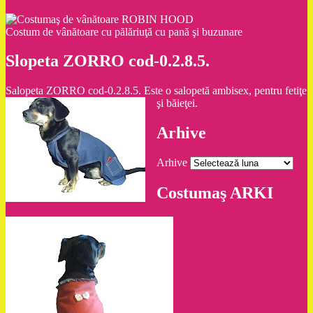
Costum de vânătoare cu pălăriuţă cu pană şi buzunare
Slopeta ZORRO cod-0.2.8.5.
Salopeta ZORRO cod-0.2.8.5. Este o salopetă ambisex, pentru fetiţe
şi băieţei.
Arhive
Arhive
Costumaş ARKI