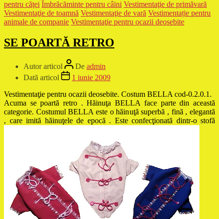
pentru căţei
Îmbrăcăminte pentru câini
Vestimentaţie de primăvară
Vestimentaţie de toamnă
Vestimentaţie de vară
Vestimentație pentru
animale de companie
Vestimentaţie pentru ocazii deosebite
SE POARTĂ RETRO
Autor articol
De
admin
Dată articol
1 iunie 2009
Vestimentaţie pentru ocazii deosebite. Costum BELLA cod-0.2.0.1.
Acuma se poartă retro . Hăinuţa BELLA face parte din această
categorie. Costumul BELLA este o hăinuţă superbă , fină , elegantă
, care imită hăinuţele de epocă . Este confecţionată dintr-o stofă