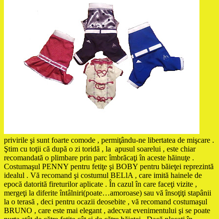
privirile şi sunt foarte comode , permiţându-ne libertatea de mişcare .
Ştim cu toţii că după o zi toridă , la apusul soarelui , este chiar
recomandată o plimbare prin parc îmbrăcaţi în aceste hăinuţe .
Costumaşul PENNY pentru fetiţe şi BOBY pentru băieţei reprezintă
idealul . Vă recomand şi costumul BELlA , care imită hainele de
epocă datorită fireturilor aplicate . În cazul în care faceţi vizite ,
mergeţi la diferite întâlniri(poate…amoroase) sau vă însoţiţi stapânii
la o terasă , deci pentru ocazii deosebite , vă recomand costumaşul
BRUNO , care este mai elegant , adecvat evenimentului şi se poate