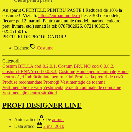
Oferte pentru paste !
Au aparut OFERTELE PENTRU PASTE ! Reduceri de 10% la
costume !. Vizitati:
https://euroanimode.ro
Peste 300 de modele,
fiecare pe 12 marimi. Pentru amanunte (model, marime, culoare,
pret, livrare, etc.) sunati la tel: 0787802926, 0721403635,
0254515015.
PRETURI DE PRODUCATOR !
Etichete
Costume
Categorii
Costum BELLA cod-0.2.0.1.
Costum BRUNO cod-0.0.8.2.
Costum PENNY cod-0.0.8.3.
Costume
Haine pentru animale
Haine
pentru căţei
Îmbrăcăminte pentru câini
Produse la prețuri de criză
Produse recomandate
Promoţii
Vestimentaţie de toamnă
Vestimentaţie de vară
Vestimentație pentru animale de companie
Vestimentaţie pentru sărbători
PROFI DESIGNER LINE
Autor articol
De
admin
Dată articol
2 mai 2010