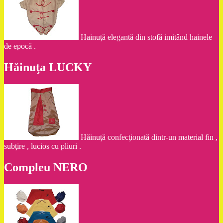
Hainuţă elegantă din stofă imitând hainele
de epocă .
Hăinuţa LUCKY
Hăinuţă confecţionată dintr-un material fin ,
subţire , lucios cu pliuri .
Compleu NERO