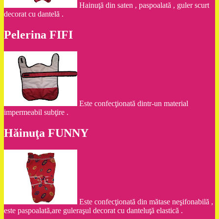
Hainuţă din saten , paspoalată , guler scurt
decorat cu dantelă .
Pelerina FIFI
Este confecţionată dintr-un material
impermeabil subţire .
Hăinuţa FUNNY
Este confecţionată din mătase neşifonabilă ,
este paspoalată,are guleraşul decorat cu danteluţă elastică .