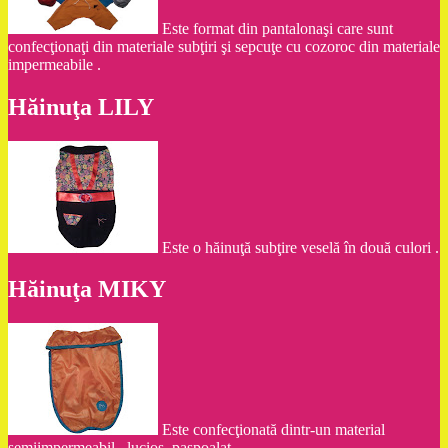
Este format din pantalonaşi care sunt
confecţionaţi din materiale subţiri şi sepcuţe cu cozoroc din materiale
impermeabile .
Hăinuţa LILY
Este o hăinuţă subţire veselă în două culori .
Hăinuţa MIKY
Este confecţionată dintr-un material
semiimpermeabil , lucios ,paspoalat .