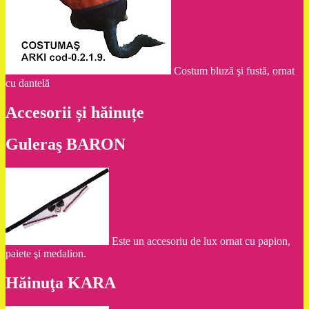
Costum bluză şi fustă, ornat
cu dantelă
Accesorii și hăinuțe
Guleraş BARON
Este un accesoriu de lux ornat cu papion,
paiete şi medalion.
Hăinuţa KARA