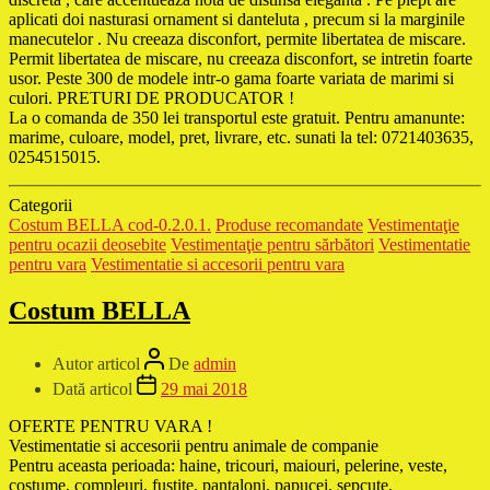
aplicati doi nasturasi ornament si danteluta , precum si la marginile
manecutelor . Nu creeaza disconfort, permite libertatea de miscare.
Permit libertatea de miscare, nu creeaza disconfort, se intretin foarte
usor. Peste 300 de modele intr-o gama foarte variata de marimi si
culori. PRETURI DE PRODUCATOR !
La o comanda de 350 lei transportul este gratuit. Pentru amanunte:
marime, culoare, model, pret, livrare, etc. sunati la tel: 0721403635,
0254515015.
Categorii
Costum BELLA cod-0.2.0.1.
Produse recomandate
Vestimentaţie
pentru ocazii deosebite
Vestimentaţie pentru sărbători
Vestimentatie
pentru vara
Vestimentatie si accesorii pentru vara
Costum BELLA
Autor articol
De
admin
Dată articol
29 mai 2018
OFERTE PENTRU VARA !
Vestimentatie si accesorii pentru animale de companie
Pentru aceasta perioada: haine, tricouri, maiouri, pelerine, veste,
costume, compleuri, fustite, pantaloni, papucei, sepcute,