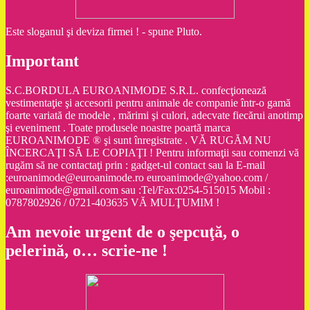
Este sloganul şi deviza firmei ! - spune Pluto.
Important
S.C.BORDULA EUROANIMODE S.R.L. confecţionează
vestimentaţie şi accesorii pentru animale de companie într-o gamă
foarte variată de modele , mărimi şi culori, adecvate fiecărui anotimp
şi eveniment . Toate produsele noastre poartă marca
EUROANIMODE ® şi sunt înregistrate . VĂ RUGĂM NU
ÎNCERCAŢI SĂ LE COPIAŢI ! Pentru informaţii sau comenzi vă
rugăm să ne contactaţi prin : gadget-ul contact sau la E-mail
:euroanimode@euroanimode.ro euroanimode@yahoo.com /
euroanimode@gmail.com sau :Tel/Fax:0254-515015 Mobil :
0787802926 / 0721-403635 VĂ MULŢUMIM !
Am nevoie urgent de o şepcuţă, o
pelerină, o… scrie-ne !