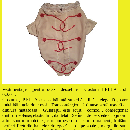
Vestimentaţie pentru ocazii deosebite . Costum BELLA cod-
0.2.0.1.
Costumaş BELLA este o hăinuţă superbă , fină , elegantă , care
imită hăinuţele de epocă . Este confecţionată dintr-o stofă uşoară cu
dublura mătăsoasă . Guleraşul este scurt , comod , confecţionat
dintr-un volănaş elastic fin , dantelat . Se închide pe spate cu ajutorul
a trei şnururi împletite , care pornesc din nasturii ornament , imitând
perfect fireturile hainelor de epocă . Tot pe spate , marginile sunt