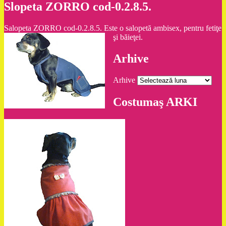
Slopeta ZORRO cod-0.2.8.5.
Salopeta ZORRO cod-0.2.8.5. Este o salopetă ambisex, pentru fetiţe
şi băieţei.
Arhive
Arhive
Costumaş ARKI