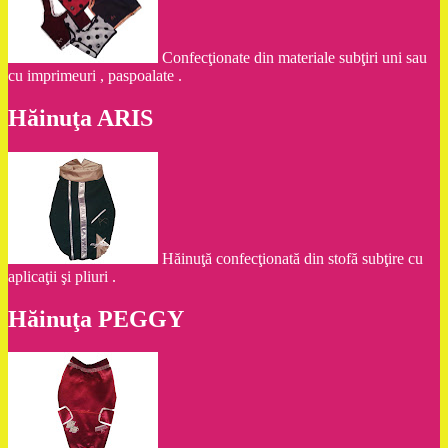
Confecţionate din materiale subţiri uni sau
cu imprimeuri , paspoalate .
Hăinuţa ARIS
Hăinuţă confecţionată din stofă subţire cu
aplicaţii şi pliuri .
Hăinuţa PEGGY