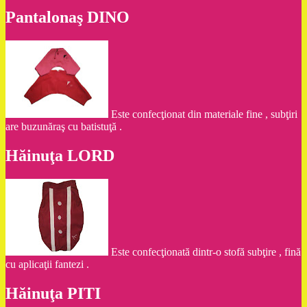
Pantalonaş DINO
Este confecţionat din materiale fine , subţiri
are buzunăraş cu batistuţă .
Hăinuţa LORD
Este confecţionată dintr-o stofă subţire , fină
cu aplicaţii fantezi .
Hăinuţa PITI