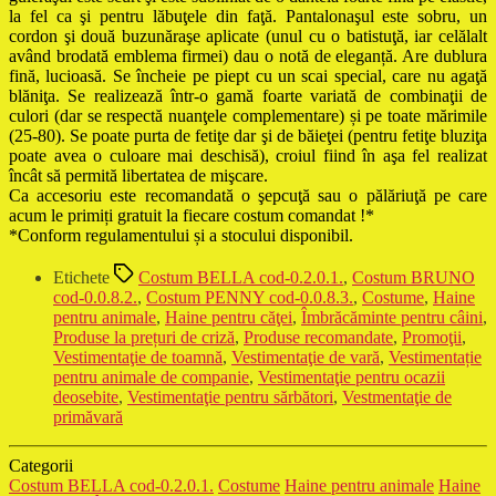
la fel ca şi pentru lăbuţele din faţă. Pantalonaşul este sobru, un
cordon şi două buzunăraşe aplicate (unul cu o batistuţă, iar celălalt
având brodată emblema firmei) dau o notă de eleganță. Are dublura
fină, lucioasă. Se încheie pe piept cu un scai special, care nu agaţă
blăniţa. Se realizează într-o gamă foarte variată de combinaţii de
culori (dar se respectă nuanţele complementare) și pe toate mărimile
(25-80). Se poate purta de fetiţe dar şi de băieţei (pentru fetiţe bluziţa
poate avea o culoare mai deschisă), croiul fiind în aşa fel realizat
încât să permită libertatea de mişcare.
Ca accesoriu este recomandată o şepcuţă sau o pălăriuţă pe care
acum le primiți gratuit la
fiecare costum comandat !*
*Conform regulamentului și a stocului disponibil.
Etichete
Costum BELLA cod-0.2.0.1.
,
Costum BRUNO
cod-0.0.8.2.
,
Costum PENNY cod-0.0.8.3.
,
Costume
,
Haine
pentru animale
,
Haine pentru căţei
,
Îmbrăcăminte pentru câini
,
Produse la prețuri de criză
,
Produse recomandate
,
Promoţii
,
Vestimentaţie de toamnă
,
Vestimentaţie de vară
,
Vestimentație
pentru animale de companie
,
Vestimentaţie pentru ocazii
deosebite
,
Vestimentaţie pentru sărbători
,
Vestmentaţie de
primăvară
Categorii
Costum BELLA cod-0.2.0.1.
Costume
Haine pentru animale
Haine