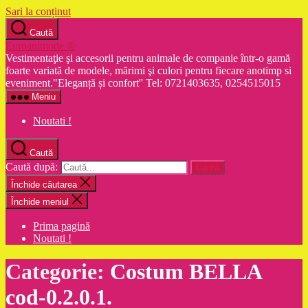
Sari la conținut
Caută
Euroanimode ®
Vestimentaţie şi accesorii pentru animale de companie într-o gamă
foarte variată de modele, mărimi şi culori pentru fiecare anotimp si
eveniment."Eleganță și confort'' Tel: 0721403635, 0254515015
Meniu
Noutati !
Caută
Caută după:
Închide căutarea
Închide meniul
Prima pagină
Noutati !
Categorie:
Costum BELLA
cod-0.2.0.1.