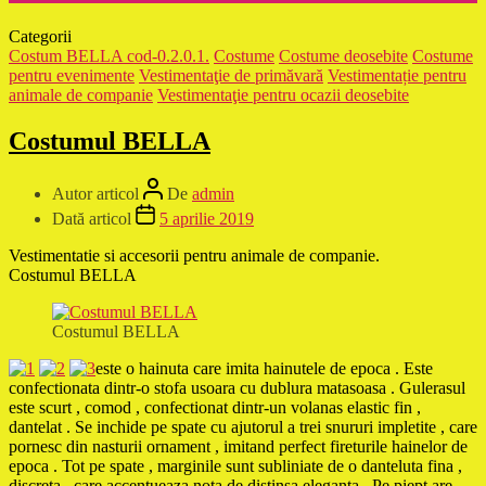
Categorii
Costum BELLA cod-0.2.0.1.
Costume
Costume deosebite
Costume
pentru evenimente
Vestimentaţie de primăvară
Vestimentație pentru
animale de companie
Vestimentaţie pentru ocazii deosebite
Costumul BELLA
Autor articol
De
admin
Dată articol
5 aprilie 2019
Vestimentatie si accesorii pentru animale de companie.
Costumul BELLA
Costumul BELLA
este o hainuta care imita hainutele de epoca . Este
confectionata dintr-o stofa usoara cu dublura matasoasa . Gulerasul
este scurt , comod , confectionat dintr-un volanas elastic fin ,
dantelat . Se inchide pe spate cu ajutorul a trei snururi impletite , care
pornesc din nasturii ornament , imitand perfect fireturile hainelor de
epoca . Tot pe spate , marginile sunt subliniate de o danteluta fina ,
discreta , care accentueaza nota de distinsa eleganta . Pe piept are