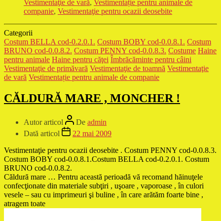
Vestimentaţie de vară
,
Vestimentație pentru animale de
companie
,
Vestimentaţie pentru ocazii deosebite
Categorii
Costum BELLA cod-0.2.0.1.
Costum BOBY cod-0.0.8.1.
Costum
BRUNO cod-0.0.8.2.
Costum PENNY cod-0.0.8.3.
Costume
Haine
pentru animale
Haine pentru căţei
Îmbrăcăminte pentru câini
Vestimentaţie de primăvară
Vestimentaţie de toamnă
Vestimentaţie
de vară
Vestimentație pentru animale de companie
CĂLDURĂ MARE , MONCHER !
Autor articol
De
admin
Dată articol
22 mai 2009
Vestimentaţie pentru ocazii deosebite . Costum PENNY cod-0.0.8.3.
Costum BOBY cod-0.0.8.1.Costum BELLA cod-0.2.0.1. Costum
BRUNO cod-0.0.8.2.
Căldură mare … Pentru această perioadă vă recomand hăinuţele
confecţionate din materiale subţiri , uşoare , vaporoase , în culori
vesele – sau cu imprimeuri şi buline , în care arătăm foarte bine ,
atragem toate