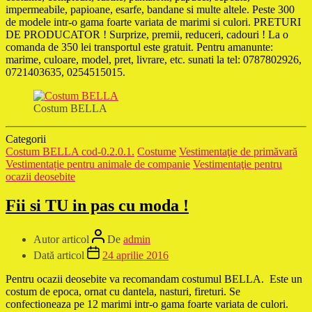
impermeabile, papioane, esarfe, bandane si multe altele. Peste 300
de modele intr-o gama foarte variata de marimi si culori. PRETURI
DE PRODUCATOR ! Surprize, premii, reduceri, cadouri ! La o
comanda de 350 lei transportul este gratuit. Pentru amanunte:
marime, culoare, model, pret, livrare, etc. sunati la tel: 0787802926,
0721403635, 0254515015.
Costum BELLA
Categorii
Costum BELLA cod-0.2.0.1.
Costume
Vestimentaţie de primăvară
Vestimentație pentru animale de companie
Vestimentaţie pentru
ocazii deosebite
Fii si TU in pas cu moda !
Autor articol
De
admin
Dată articol
24 aprilie 2016
Pentru ocazii deosebite va recomandam costumul BELLA. Este un
costum de epoca, ornat cu dantela, nasturi, fireturi. Se
confectioneaza pe 12 marimi intr-o gama foarte variata de culori.