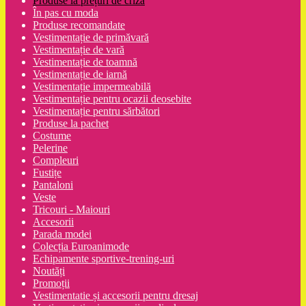
Produse la prețuri de criză
În pas cu moda
Produse recomandate
Vestimentație de primăvară
Vestimentație de vară
Vestimentație de toamnă
Vestimentație de iarnă
Vestimentație impermeabilă
Vestimentație pentru ocazii deosebite
Vestimentație pentru sărbători
Produse la pachet
Costume
Pelerine
Compleuri
Fustițe
Pantaloni
Veste
Tricouri - Maiouri
Accesorii
Parada modei
Colecția Euroanimode
Echipamente sportive-trening-uri
Noutăți
Promoții
Vestimentatie și accesorii pentru dresaj