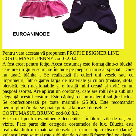
Pentru vara acesata vă propunem PROFI DESIGNER LINE
COSTUMAȘUL PENNY cod-0.2.0.4.
A fost creat pentru fetițe. Acest costumaș este formaţ dintr-o bluziță,
care are un guler scurt, se închide pe piept cu un scai special – care
nu agață blănița . Se realizează în culori uni vesele sau cu
imprimeuri, într-o gamă largă de materiale și culori (mătase, stofă,
piersică, etc.) neșifonabile și o fustiță mini creață și tivită cu un
paspoal asortat. Are aplicat un cordonaș, care are rolul de a sublinia
eleganţă acestui costum. Este căptuşit cu un material subţire lucios.
Se confecționează pe toate mărimile (25-80). Este recomandat
pentru plimbări dar se poate purta și la ocazii deosebite.
COSTUMAȘUL BRUNO cod-0.0.8.2.
Este creat pentru evenimente deosebite – întâlniri, zile de naştere,
vizite. Face parte din categoria costumelor de lux. Bluziţa este
realizată dintr-un material deosebit, cu un sclipici discret (lame),
guleraşul este scurt şi este subliniat de o dantelă foarte fină pe elastic,