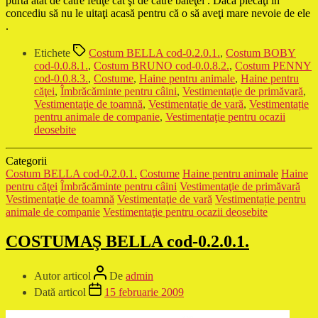
purta atât de către fetiţe cât şi de către băieţei . Dacă plecaţi în
concediu să nu le uitaţi acasă pentru că o să aveţi mare nevoie de ele
.
Etichete
Costum BELLA cod-0.2.0.1.
,
Costum BOBY
cod-0.0.8.1.
,
Costum BRUNO cod-0.0.8.2.
,
Costum PENNY
cod-0.0.8.3.
,
Costume
,
Haine pentru animale
,
Haine pentru
căţei
,
Îmbrăcăminte pentru câini
,
Vestimentaţie de primăvară
,
Vestimentaţie de toamnă
,
Vestimentaţie de vară
,
Vestimentație
pentru animale de companie
,
Vestimentaţie pentru ocazii
deosebite
Categorii
Costum BELLA cod-0.2.0.1.
Costume
Haine pentru animale
Haine
pentru căţei
Îmbrăcăminte pentru câini
Vestimentaţie de primăvară
Vestimentaţie de toamnă
Vestimentaţie de vară
Vestimentație pentru
animale de companie
Vestimentaţie pentru ocazii deosebite
COSTUMAŞ BELLA cod-0.2.0.1.
Autor articol
De
admin
Dată articol
15 februarie 2009