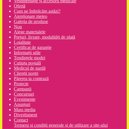
Vestimentație și accesorii medicale
Ofertă
Cum ne îmbrăcăm astăzi?
Atenționare meteo
Galeria de produse
Nou
Alege materialele
Prețuri, livrare, modalități de plată
Loialitate
Certificat de garanție
Informații utile
Tendințele modei
Cutiuța poștală
Medicul de gardă
Clienții noștri
Părerea ta contează
Proiecte
Campanii
Concursuri
Evenimente
Anunțuri
Mass media
Divertisment
Contact
Termeni şi condiţii generale şi de utilizare a site-ului