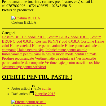
Pentru amanunte (marime, culoare, pret, livrare, etc.) sunati la
tel:0787802926 – 0721403635 – 0254515015.
Preturi de producator !
Costum BELLA
Categorii
Costum BELLA cod-0.2.0.1.
Costum BOBY cod-0.0.8.1.
Costum
BRUNO cod-0.0.8.2.
Costum PENNY cod-0.0.8.3.
Costume
Haine
caini
Haine catelusi
Haine pentru animale
Haine pentru animale de
companie
Haine pentru căţei
Îmbrăcăminte pentru animle
Îmbrăcăminte pentru câini
În pas cu moda
modă pentru animale
Produse recomandate
Vestimentaţie de primăvară
Vestimentație
pentru animale de companie
Vestimentaţie pentru ocazii deosebite
Vestimentaţie pentru sărbători
OFERTE PENTRU PASTE !
Autor articol
De
admin
Dată articol
2 aprilie 2015