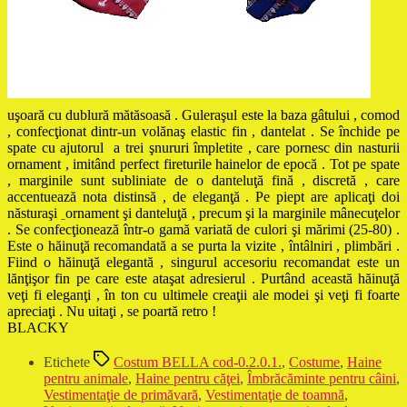
uşoară cu dublură mătăsoasă . Guleraşul este la baza gâtului , comod
, confecţionat dintr-un volănaş elastic fin , dantelat . Se închide pe
spate cu ajutorul a trei şnururi împletite , care pornesc din nasturii
ornament , imitând perfect fireturile hainelor de epocă . Tot pe spate
, marginile sunt subliniate de o danteluţă fină , discretă , care
accentuează nota distinsă , de eleganţă . Pe piept are aplicaţi doi
năsturaşi
ornament şi danteluţă , precum şi la marginile mânecuţelor
. Se confecţionează într-o gamă variată de culori şi mărimi (25-80) .
Este o hăinuţă recomandată a se purta la vizite , întâlniri , plimbări .
Fiind o hăinuţă elegantă , singurul accesoriu recomandat este un
lănţişor fin pe care este ataşat adresierul . Purtând această hăinuţă
veţi fi eleganţi , în ton cu ultimele creaţii ale modei şi veţi fi foarte
apreciaţi . Nu uitaţi , se poartă retro !
BLACKY
Etichete
Costum BELLA cod-0.2.0.1.
,
Costume
,
Haine
pentru animale
,
Haine pentru căţei
,
Îmbrăcăminte pentru câini
,
Vestimentaţie de primăvară
,
Vestimentaţie de toamnă
,