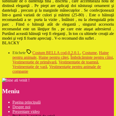
subliniate de o danteluţă fină , discretă , care accentuează nota de
distinsă eleganţă . Pe piept are aplicaţi doi năsturaşi ornament şi
danteluţă , precum şi la marginile mânecuţelor . Se confecţionează
într-o gamă variată de culori şi mărimi (25-80) . Este o hăinuţă
recomandată a se purta la vizite , întâlniri , nu la zbenguială prin
parc . Fiind o hăinuţă atât de elegantă , singurul accesoriu
recomandat este un lănţişor fin , pe care este ataşat adresierul .
Purtând această hăinuţă veţi fi eleganţi , în ton cu ultimele creaţii ale
modei şi veţi fi foarte apreciaţi . V-o recomand din suflet .
BLACKY
Etichete
Costum BELLA cod-0.2.0.1.
,
Costume
,
Haine
pentru animale
,
Haine pentru căţei
,
Îmbrăcăminte pentru câini
,
Vestimentaţie de primăvară
,
Vestimentaţie de toamnă
,
Vestimentaţie de vară
,
Vestimentație pentru animale de
companie
Meniu
Pagina principală
Despre noi
Prezentare video