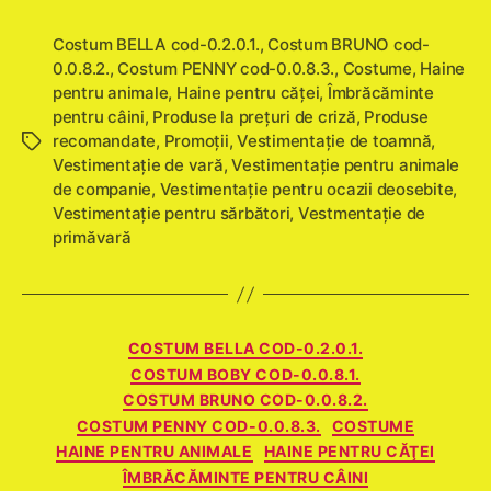
Costum BELLA cod-0.2.0.1.
,
Costum BRUNO cod-
0.0.8.2.
,
Costum PENNY cod-0.0.8.3.
,
Costume
,
Haine
pentru animale
,
Haine pentru căţei
,
Îmbrăcăminte
pentru câini
,
Produse la prețuri de criză
,
Produse
recomandate
,
Promoţii
,
Vestimentaţie de toamnă
,
Etichete
Vestimentaţie de vară
,
Vestimentație pentru animale
de companie
,
Vestimentaţie pentru ocazii deosebite
,
Vestimentaţie pentru sărbători
,
Vestmentaţie de
primăvară
Categorii
COSTUM BELLA COD-0.2.0.1.
COSTUM BOBY COD-0.0.8.1.
COSTUM BRUNO COD-0.0.8.2.
COSTUM PENNY COD-0.0.8.3.
COSTUME
HAINE PENTRU ANIMALE
HAINE PENTRU CĂŢEI
ÎMBRĂCĂMINTE PENTRU CÂINI