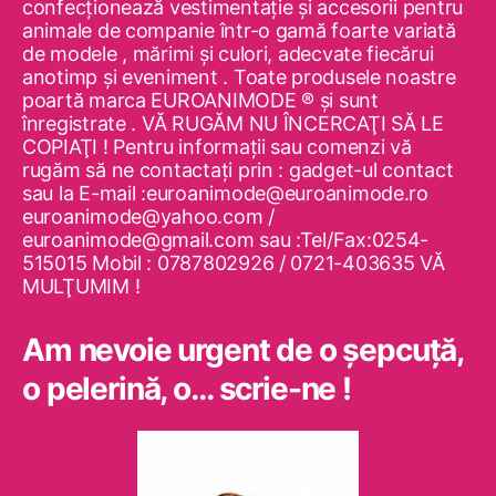
confecţionează vestimentaţie şi accesorii pentru
animale de companie într-o gamă foarte variată
de modele , mărimi şi culori, adecvate fiecărui
anotimp şi eveniment . Toate produsele noastre
poartă marca EUROANIMODE ® şi sunt
înregistrate . VĂ RUGĂM NU ÎNCERCAŢI SĂ LE
COPIAŢI ! Pentru informaţii sau comenzi vă
rugăm să ne contactaţi prin : gadget-ul contact
sau la E-mail :euroanimode@euroanimode.ro
euroanimode@yahoo.com /
euroanimode@gmail.com sau :Tel/Fax:0254-
515015 Mobil : 0787802926 / 0721-403635 VĂ
MULŢUMIM !
Am nevoie urgent de o şepcuţă,
o pelerină, o… scrie-ne !