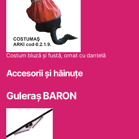
Costum bluză şi fustă, ornat cu dantelă
Accesorii și hăinuțe
Guleraş BARON