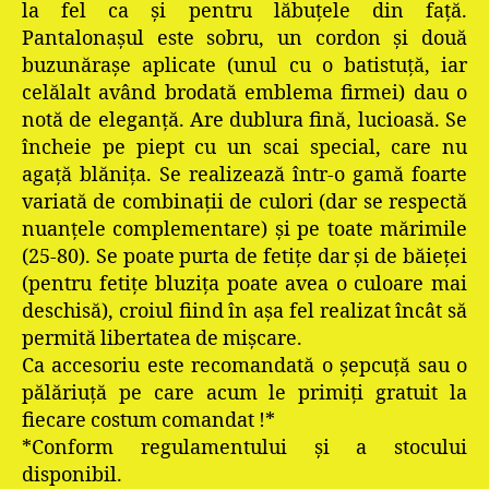
la fel ca şi pentru lăbuţele din faţă.
Pantalonaşul este sobru, un cordon şi două
buzunăraşe aplicate (unul cu o batistuţă, iar
celălalt având brodată emblema firmei) dau o
notă de eleganță. Are dublura fină, lucioasă. Se
încheie pe piept cu un scai special, care nu
agaţă blăniţa. Se realizează într-o gamă foarte
variată de combinaţii de culori (dar se respectă
nuanţele complementare) și pe toate mărimile
(25-80). Se poate purta de fetiţe dar şi de băieţei
(pentru fetiţe bluziţa poate avea o culoare mai
deschisă), croiul fiind în aşa fel realizat încât să
permită libertatea de mişcare.
Ca accesoriu este recomandată o şepcuţă sau o
pălăriuţă pe care acum le primiți gratuit la
fiecare costum comandat !*
*Conform regulamentului și a stocului
disponibil.