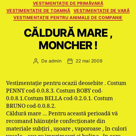
VESTIMENTAŢIE DE PRIMĂVARĂ
VESTIMENTAŢIE DE TOAMNĂ
VESTIMENTAŢIE DE VARĂ
VESTIMENTAȚIE PENTRU ANIMALE DE COMPANIE
CĂLDURĂ MARE ,
MONCHER !
De
admin
22 mai 2009
Autor
Dată
articol
articol
Vestimentaţie pentru ocazii deosebite . Costum
PENNY cod-0.0.8.3. Costum BOBY cod-
0.0.8.1.Costum BELLA cod-0.2.0.1. Costum
BRUNO cod-0.0.8.2.
Căldură mare … Pentru această perioadă vă
recomand hăinuţele confecţionate din
materiale subţiri , uşoare , vaporoase , în culori