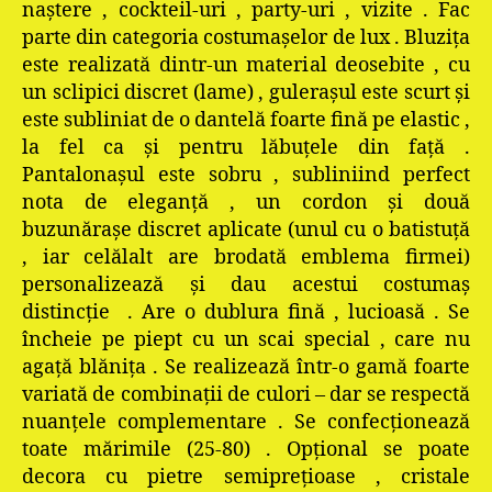
naştere , cockteil-uri , party-uri , vizite . Fac
parte din categoria costumaşelor de lux . Bluziţa
este realizată dintr-un material deosebite , cu
un sclipici discret (lame) , guleraşul este scurt şi
este subliniat de o dantelă foarte fină pe elastic ,
la fel ca şi pentru lăbuţele din faţă .
Pantalonaşul este sobru , subliniind perfect
nota de eleganţă , un cordon şi două
buzunăraşe discret aplicate (unul cu o batistuţă
, iar celălalt are brodată emblema firmei)
personalizează şi dau acestui costumaş
distincţie . Are o dublura fină , lucioasă . Se
încheie pe piept cu un scai special , care nu
agaţă blăniţa . Se realizează într-o gamă foarte
variată de combinaţii de culori – dar se respectă
nuanţele complementare . Se confecţionează
toate mărimile (25-80) . Opţional se poate
decora cu pietre semipreţioase , cristale