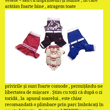
vesele – sau cu imprimeuri şi buline , în care
arătăm foarte bine , atragem toate
privirile şi sunt foarte comode , permiţându-ne
libertatea de mişcare . Ştim cu toţii că după o zi
toridă , la apusul soarelui , este chiar
recomandată o plimbare prin parc îmbrăcaţi în