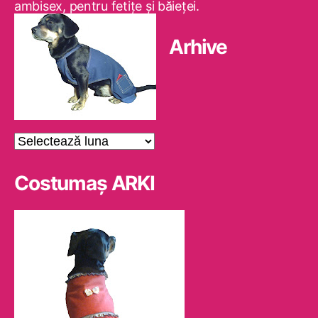
ambisex, pentru fetiţe şi băieţei.
Arhive
Arhive
Costumaş ARKI