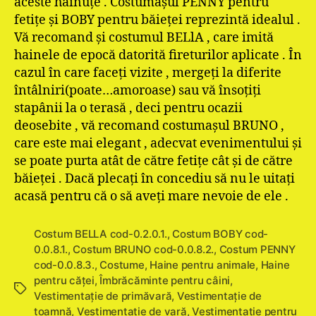
aceste hăinuţe . Costumaşul PENNY pentru
fetiţe şi BOBY pentru băieţei reprezintă idealul .
Vă recomand şi costumul BELlA , care imită
hainele de epocă datorită fireturilor aplicate . În
cazul în care faceţi vizite , mergeţi la diferite
întâlniri(poate…amoroase) sau vă însoţiţi
stapânii la o terasă , deci pentru ocazii
deosebite , vă recomand costumaşul BRUNO ,
care este mai elegant , adecvat evenimentului şi
se poate purta atât de către fetiţe cât şi de către
băieţei . Dacă plecaţi în concediu să nu le uitaţi
acasă pentru că o să aveţi mare nevoie de ele .
Costum BELLA cod-0.2.0.1.
,
Costum BOBY cod-
0.0.8.1.
,
Costum BRUNO cod-0.0.8.2.
,
Costum PENNY
cod-0.0.8.3.
,
Costume
,
Haine pentru animale
,
Haine
pentru căţei
,
Îmbrăcăminte pentru câini
,
Etichete
Vestimentaţie de primăvară
,
Vestimentaţie de
toamnă
,
Vestimentaţie de vară
,
Vestimentație pentru