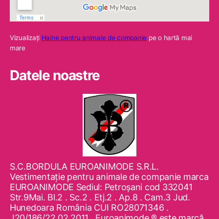
Vizualizaţi
Haine pentru animale de companie
pe o hartă mai
mare
Datele noastre
S.C.BORDULA EUROANIMODE S.R.L.
Vestimentaţie pentru animale de companie marca
EUROANIMODE Sediul: Petroşani cod 332041
Str.9Mai. Bl.2 . Sc.2 . Etj.2 . Ap.8 . Cam.3 Jud.
Hunedoara România CUI RO28071346 .
J20/186/22.02.2011 . Euroanimode ® este marcă