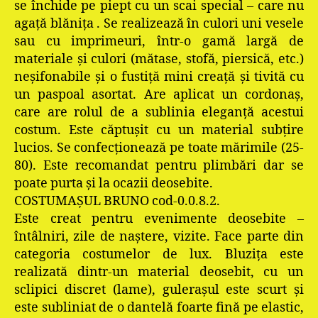
se închide pe piept cu un scai special – care nu
agață blănița . Se realizează în culori uni vesele
sau cu imprimeuri, într-o gamă largă de
materiale și culori (mătase, stofă, piersică, etc.)
neșifonabile și o fustiță mini creață și tivită cu
un paspoal asortat. Are aplicat un cordonaș,
care are rolul de a sublinia eleganţă acestui
costum. Este căptuşit cu un material subţire
lucios. Se confecționează pe toate mărimile (25-
80). Este recomandat pentru plimbări dar se
poate purta și la ocazii deosebite.
COSTUMAȘUL BRUNO cod-0.0.8.2.
Este creat pentru evenimente deosebite –
întâlniri, zile de naştere, vizite. Face parte din
categoria costumelor de lux. Bluziţa este
realizată dintr-un material deosebit, cu un
sclipici discret (lame), guleraşul este scurt şi
este subliniat de o dantelă foarte fină pe elastic,