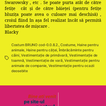
Swarowsky , etc . Se poate purta atât de către
fetiţe cât şi de către băieţei (pentru fetiţe
bluziţa poate avea o culoare mai deschisă) ,
croiul fiind în aşa fel realizat încât să permită
libertatea de mişcare .
Blacky
Costum BRUNO cod-0.0.8.2.
,
Costume
,
Haine pentru
animale
,
Haine pentru căţei
,
Îmbrăcăminte pentru
câini
,
Vestimentaţie de primăvară
,
Vestimentaţie de
Etichete
toamnă
,
Vestimentaţie de vară
,
Vestimentație pentru
animale de companie
,
Vestimentaţie pentru ocazii
deosebite