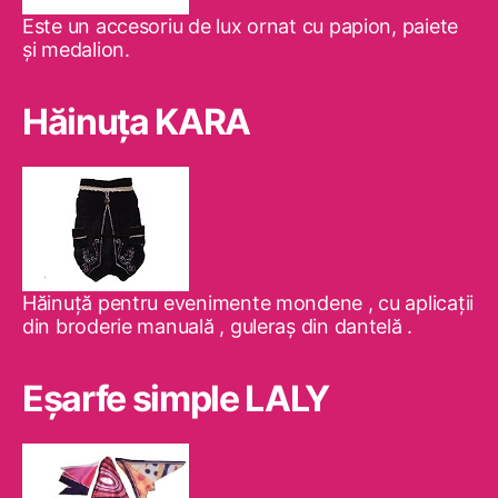
Este un accesoriu de lux ornat cu papion, paiete
şi medalion.
Hăinuţa KARA
Hăinuţă pentru evenimente mondene , cu aplicaţii
din broderie manuală , guleraş din dantelă .
Eşarfe simple LALY