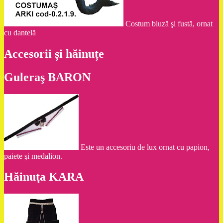
Costum bluză şi fustă, ornat
cu dantelă
Accesorii și hăinuțe
Guleraş BARON
Este un accesoriu de lux ornat cu papion,
paiete şi medalion.
Hăinuţa KARA