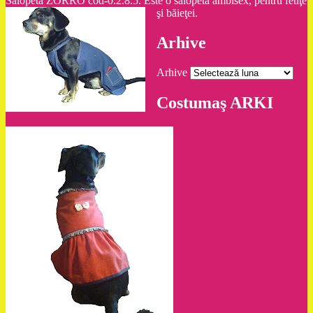
Salopeta ZORRO cod-0.2.8.5. Este o salopetă ambisex, pentru fetiţe
şi băieţei.
Arhive
Arhive
Costumaş ARKI