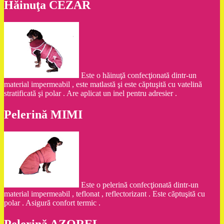
Hăinuţa CEZAR
Este o hăinuţă confecţionată dintr-un
material impermeabil , este matlastă şi este căptuşită cu vatelină
stratificată şi polar . Are aplicat un inel pentru adresier .
Pelerină MIMI
Este o pelerină confecţionată dintr-un
material impermeabil , teflonat , reflectorizant . Este căptuşită cu
polar . Asigură confort termic .
Pelerină AZOREL