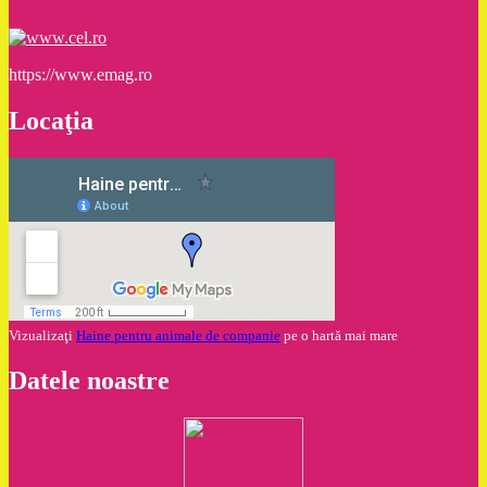
https://www.emag.ro
Locaţia
Vizualizaţi
Haine pentru animale de companie
pe o hartă mai mare
Datele noastre