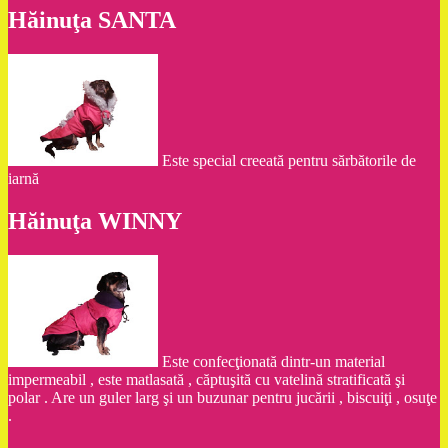
Hăinuţa SANTA
Este special creeată pentru sărbătorile de
iarnă
Hăinuţa WINNY
Este confecţionată dintr-un material
impermeabil , este matlasată , căptuşită cu vatelină stratificată şi
polar . Are un guler larg şi un buzunar pentru jucării , biscuiţi , osuţe
.