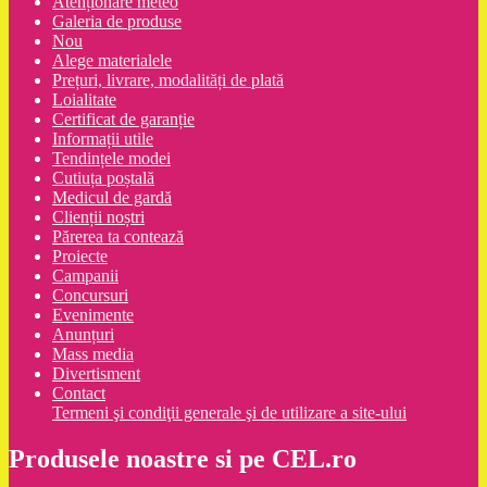
Atenționare meteo
Galeria de produse
Nou
Alege materialele
Prețuri, livrare, modalități de plată
Loialitate
Certificat de garanție
Informații utile
Tendințele modei
Cutiuța poștală
Medicul de gardă
Clienții noștri
Părerea ta contează
Proiecte
Campanii
Concursuri
Evenimente
Anunțuri
Mass media
Divertisment
Contact
Termeni şi condiţii generale şi de utilizare a site-ului
Produsele noastre si pe CEL.ro