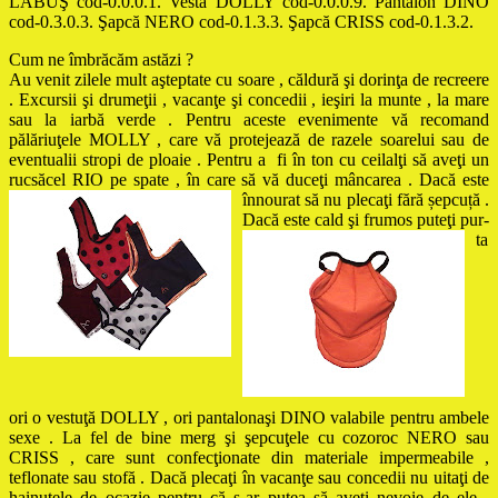
LĂBUŞ cod-0.0.0.1. Vesta DOLLY cod-0.0.0.9. Pantalon DINO
cod-0.3.0.3. Şapcă NERO cod-0.1.3.3. Şapcă CRISS cod-0.1.3.2.
Cum ne îmbrăcăm astăzi ?
Au venit zilele mult aşteptate cu soare , căldură şi dorinţa de recreere
. Excursii şi drumeţii , vacanţe şi concedii , ieşiri la munte , la mare
sau la iarbă verde . Pentru aceste evenimente vă recomand
pălăriuţele MOLLY , care vă protejează de razele soarelui sau de
eventualii stropi de ploaie . Pentru a fi în ton cu ceilalţi să aveţi un
rucsăcel RIO pe spate , în care să vă duceţi mâncarea . Dacă este
înnourat să nu plecaţi fără
șepcuță .
Dacă este cald şi frumos puteţi pur-
ta
ori o vestuţă DOLLY , ori pantalonaşi DINO valabile pentru ambele
sexe . La fel de bine merg şi şepcuţele cu cozoroc NERO sau
CRISS , care sunt confecţionate din materiale impermeabile ,
teflonate sau stofă . Dacă plecaţi în vacanţe sau concedii nu uitaţi de
hainuţele de ocazie pentru că s-ar putea să aveţi nevoie de ele .