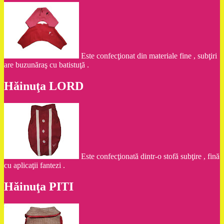
Este confecţionat din materiale fine , subţiri
are buzunăraş cu batistuţă .
Hăinuţa LORD
Este confecţionată dintr-o stofă subţire , fină
cu aplicaţii fantezi .
Hăinuţa PITI