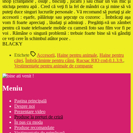
shop (crănţănele , osuţe , biscuiţi , jucării ) sau chiar un vas mic şi
sticluţa pentru apă . Cred că veţi fi la fel de mândri ca şi mine să vă
puteţi duce singuri lucrurile personale . Vă recomand să purtaţi şi ale
accesorii : eşarfe, pălăriuţe sau şepcuţe cu cozoroc . Îmbrăcaţi aşa
vom fi foarte apreciaţi , lăudaţi şi admiraţi . Pregătiţi-vă un zâmbet
pentru că toate telefoanele mobile cu cameră foto sau film vor fi pe
voi . Rămâne o singură problemă : trebuie foarte bine să vă gândiţi
ce veţi cere în schimbul atâtor poze .
BLACKY
Etichete
Accesorii
,
Haine pentru animale
,
Haine pentru
căţei
,
Îmbrăcăminte pentru câini
,
Rucsac RIO cod-0.1.3.9.
,
Vestimentație pentru animale de companie
Meniu
Pagina principală
Despre noi
Prezentare video
Produse la prețuri de criză
În pas cu moda
Produse recomandate
Vestimentație de primăvară