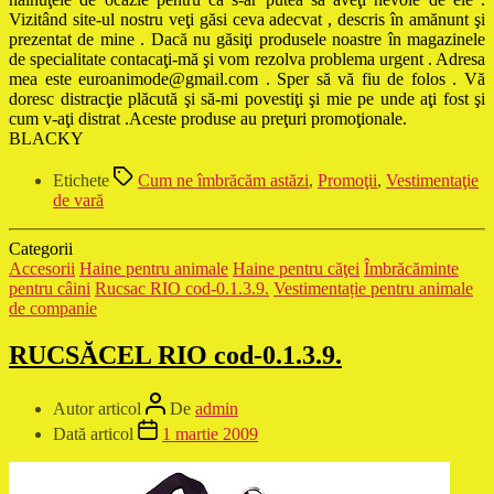
Vizitând site-ul nostru veţi găsi ceva adecvat , descris în amănunt şi
prezentat de mine . Dacă nu găsiţi produsele noastre în magazinele
de specialitate contacaţi-mă şi vom rezolva problema urgent . Adresa
mea este euroanimode@gmail.com . Sper să vă fiu de folos . Vă
doresc distracţie plăcută şi să-mi povestiţi şi mie pe unde aţi fost şi
cum v-aţi distrat .Aceste produse au preţuri promoţionale.
BLACKY
Etichete
Cum ne îmbrăcăm astăzi
,
Promoţii
,
Vestimentaţie
de vară
Categorii
Accesorii
Haine pentru animale
Haine pentru căţei
Îmbrăcăminte
pentru câini
Rucsac RIO cod-0.1.3.9.
Vestimentație pentru animale
de companie
RUCSĂCEL RIO cod-0.1.3.9.
Autor articol
De
admin
Dată articol
1 martie 2009