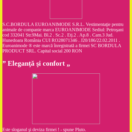
S.C.BORDULA EUROANIMODE S.R.L. Vestimentaţie pentru
animale de companie marca EUROANIMODE Sediul: Petroşani
cod 332041 Str.9Mai. Bl.2 . Sc.2 . Etj.2 . Ap.8 . Cam.3 Jud.
Hunedoara România CUI RO28071346 . J20/186/22.02.2011 .
Euroanimode ® este marcă înregistrată a firmei SC BORDULA
PRODUCT SRL. Capital social 200 RON
” Eleganţă şi confort „
Este sloganul şi deviza firmei ! - spune Pluto.