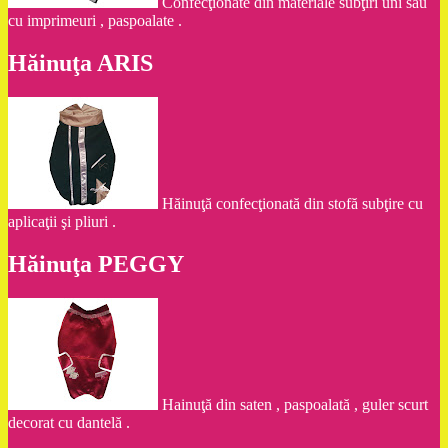
Confecţionate din materiale subţiri uni sau
cu imprimeuri , paspoalate .
Hăinuţa ARIS
Hăinuţă confecţionată din stofă subţire cu
aplicaţii şi pliuri .
Hăinuţa PEGGY
Hainuţă din saten , paspoalată , guler scurt
decorat cu dantelă .