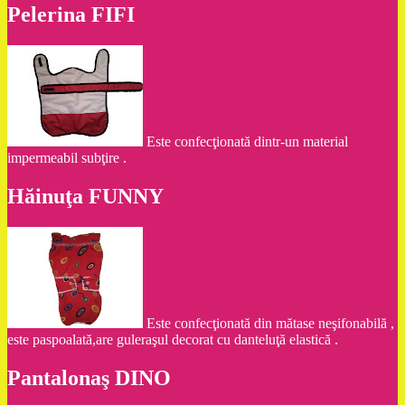
Pelerina FIFI
Este confecţionată dintr-un material
impermeabil subţire .
Hăinuţa FUNNY
Este confecţionată din mătase neşifonabilă ,
este paspoalată,are guleraşul decorat cu danteluţă elastică .
Pantalonaş DINO