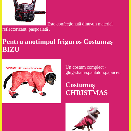
Este confecţionată dintr-un material
reflectorizant ,paspoalată .
Pentru anotimpul friguros Costumaş
BIZU
Un costum complect -
glugă,haină,pantalon,papucei.
Costumaş
CHRISTMAS