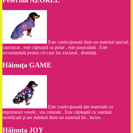
Este confecţionată dintr-un material special ,
cauciucat , este căptuşită cu polar , este paspoalată . Este
recomandată pentru cei care fac excursii , drumeţii .
Hăinuţa GAME
Este confecţionată din materiale cu
imprimeuri vesele , viu colorate . Este căptuşită cu vatelină
stratificată şi are dublură dintr-un material fin , lucios .
Hăinuţa JOY