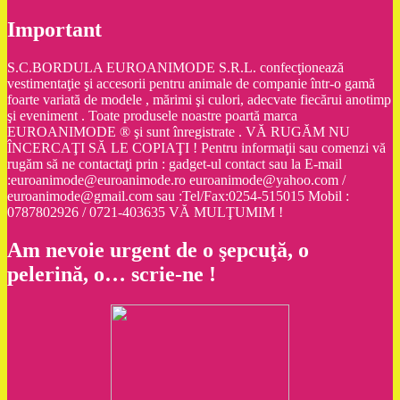
Important
S.C.BORDULA EUROANIMODE S.R.L. confecţionează
vestimentaţie şi accesorii pentru animale de companie într-o gamă
foarte variată de modele , mărimi şi culori, adecvate fiecărui anotimp
şi eveniment . Toate produsele noastre poartă marca
EUROANIMODE ® şi sunt înregistrate . VĂ RUGĂM NU
ÎNCERCAŢI SĂ LE COPIAŢI ! Pentru informaţii sau comenzi vă
rugăm să ne contactaţi prin : gadget-ul contact sau la E-mail
:euroanimode@euroanimode.ro euroanimode@yahoo.com /
euroanimode@gmail.com sau :Tel/Fax:0254-515015 Mobil :
0787802926 / 0721-403635 VĂ MULŢUMIM !
Am nevoie urgent de o şepcuţă, o
pelerină, o… scrie-ne !