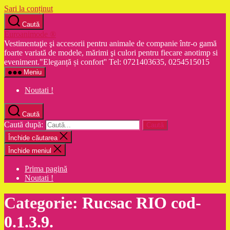
Sari la conținut
Caută
Euroanimode ®
Vestimentaţie şi accesorii pentru animale de companie într-o gamă
foarte variată de modele, mărimi şi culori pentru fiecare anotimp si
eveniment."Eleganță și confort'' Tel: 0721403635, 0254515015
Meniu
Noutati !
Caută
Caută după:
Închide căutarea
Închide meniul
Prima pagină
Noutati !
Categorie:
Rucsac RIO cod-
0.1.3.9.