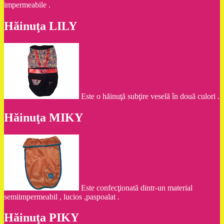
impermeabile .
Hăinuţa LILY
Este o hăinuţă subţire veselă în două culori .
Hăinuţa MIKY
Este confecţionată dintr-un material
semiimpermeabil , lucios ,paspoalat .
Hăinuţa PIKY