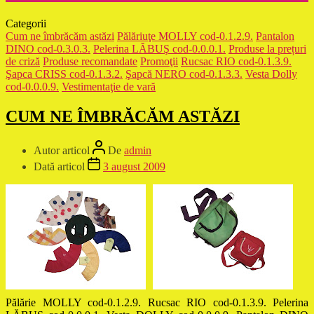
Categorii
Cum ne îmbrăcăm astăzi
Pălăriuţe MOLLY cod-0.1.2.9.
Pantalon
DINO cod-0.3.0.3.
Pelerina LĂBUŞ cod-0.0.0.1.
Produse la prețuri
de criză
Produse recomandate
Promoţii
Rucsac RIO cod-0.1.3.9.
Şapca CRISS cod-0.1.3.2.
Şapcă NERO cod-0.1.3.3.
Vesta Dolly
cod-0.0.0.9.
Vestimentaţie de vară
CUM NE ÎMBRĂCĂM ASTĂZI
Autor articol
De
admin
Dată articol
3 august 2009
Pălărie MOLLY cod-0.1.2.9. Rucsac RIO cod-0.1.3.9. Pelerina