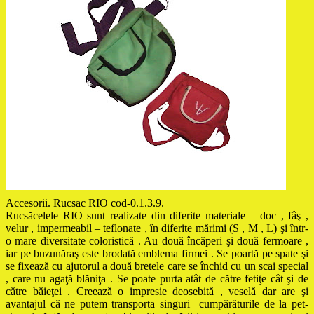
Accesorii. Rucsac RIO cod-0.1.3.9.
Rucsăcelele RIO sunt realizate din diferite materiale – doc , fâş ,
velur , impermeabil – teflonate , în diferite mărimi (S , M , L) şi într-
o mare diversitate coloristică . Au două încăperi şi două fermoare ,
iar pe buzunăraş este brodată emblema firmei . Se poartă pe spate şi
se fixează cu ajutorul a două bretele care se închid cu un scai special
, care nu agaţă blăniţa . Se poate purta atât de către fetiţe cât şi de
către băieţei . Creează o impresie deosebită , veselă dar are şi
avantajul că ne putem transporta singuri cumpărăturile de la pet-