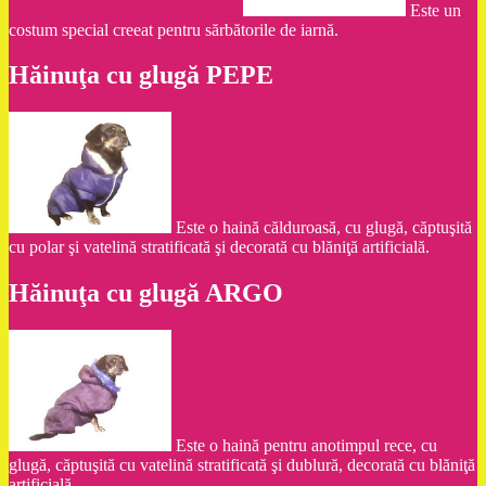
Este un
costum special creeat pentru sărbătorile de iarnă.
Hăinuţa cu glugă PEPE
Este o haină călduroasă, cu glugă, căptuşită
cu polar şi vatelină stratificată şi decorată cu blăniţă artificială.
Hăinuţa cu glugă ARGO
Este o haină pentru anotimpul rece, cu
glugă, căptuşită cu vatelină stratificată şi dublură, decorată cu blăniţă
artificială.