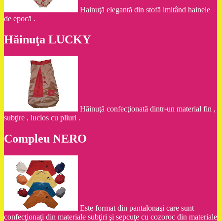
Hainuţă elegantă din stofă imitând hainele
de epocă .
Hăinuţa LUCKY
Hăinuţă confecţionată dintr-un material fin ,
subţire , lucios cu pliuri .
Compleu NERO
Este format din pantalonaşi care sunt
confecţionaţi din materiale subţiri şi sepcuţe cu cozoroc din materiale