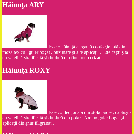
Hăinuţa ARY
Este o hăinuţă elegantă confecţionată din
mozaitex cu , guler bogat , buzunare şi alte aplicaţii . Este căptuşită
cu vatelină stratificată şi dublură din finet mercerizat .
Hăinuţa ROXY
Este confecţionată din stofă bucle , căptuşită
cu vatelină stratificată şi dublură din polar . Are un guler bogat şi
aplicaţii din şnur filigranat .