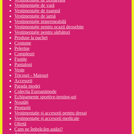
Vestimentație de vară
Vestimentație de toamnă
Vestimentație de iarnă
Vestimentație impermeabilă
Vestimentație pentru ocazii deosebite
Vestimentație pentru sărbători
Produse la pachet
Costume
Pelerine
Compleuri
Fustițe
Pantaloni
Veste
Tricouri - Maiouri
Accesorii
Parada modei
Colecția Euroanimode
Echipamente sportive-trening-uri
Noutăți
Promoții
Vestimentatie și accesorii pentru dresaj
Vestimentație și accesorii medicale
Ofertă
Cum ne îmbrăcăm astăzi?