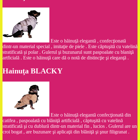
Este o hăinuţă elegantă , confecţionată
dintr-un material special , imitaţie de piele . Este căptuşită cu vatelină
stratificată şi polar . Gulerul şi buzunarul sunt paspoalate cu blaniţă
artficială . Este o hăinuţă care dă o notă de distincţie şi eleganţă .
Hainuţa BLACKY
Este o hăinuţă elegantă confecţionată din
catifea , paspoalată cu blăniţă artificială , căptuşită cu vatelină
stratificată şi cu dublură dintr-un material fin , lucios . Gulerul are un
croi bogat , are buzunare şi aplicaţii din blăniţă şi şnur filigranat .