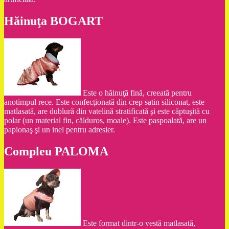
Hăinuţa BOGART
Este o hăinuţă fină, creeată pentru
anotimpul rece. Este confecţionată din crep satin siliconat, este
matlasată, are dublură din vatelină stratificată şi este căptuşită cu
polar (un material fin, călduros, moale). Este paspoalată, are un
papionaş şi un inel pentru adresier.
Compleu PALOMA
Este format dintr-o vestă matlasată,