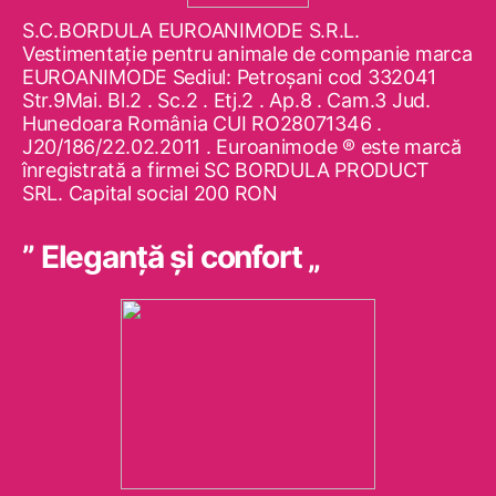
S.C.BORDULA EUROANIMODE S.R.L.
Vestimentaţie pentru animale de companie marca
EUROANIMODE Sediul: Petroşani cod 332041
Str.9Mai. Bl.2 . Sc.2 . Etj.2 . Ap.8 . Cam.3 Jud.
Hunedoara România CUI RO28071346 .
J20/186/22.02.2011 . Euroanimode ® este marcă
înregistrată a firmei SC BORDULA PRODUCT
SRL. Capital social 200 RON
” Eleganţă şi confort „