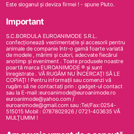
Este sloganul şi deviza firmei ! - spune Pluto.
Important
S.C.BORDULA EUROANIMODE S.R.L.
confecţionează vestimentaţie şi accesorii pentru
animale de companie într-o gamă foarte variată
de modele , mărimi şi culori, adecvate fiecărui
anotimp şi eveniment . Toate produsele noastre
poartă marca EUROANIMODE ® şi sunt
înregistrate . VĂ RUGĂM NU ÎNCERCAŢI SĂ LE
COPIAŢI ! Pentru informaţii sau comenzi vă
rugăm să ne contactaţi prin : gadget-ul contact
sau la E-mail :euroanimode@euroanimode.ro
euroanimode@yahoo.com /
euroanimode@gmail.com sau :Tel/Fax:0254-
515015 Mobil : 0787802926 / 0721-403635 VĂ
MULŢUMIM !