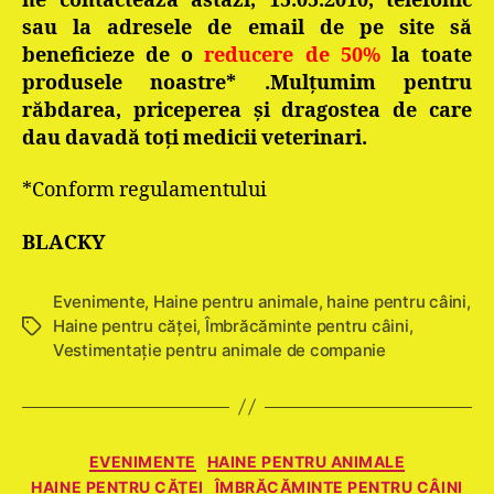
ne contactează astăzi, 15.05.2010, telefonic
sau la adresele de email de pe site să
beneficieze de o
reducere de 50%
la toate
produsele noastre* .Mulțumim pentru
răbdarea, priceperea și dragostea de care
dau davadă toți medicii veterinari.
*Conform regulamentului
BLACKY
Evenimente
,
Haine pentru animale
,
haine pentru câini
,
Haine pentru căţei
,
Îmbrăcăminte pentru câini
,
Etichete
Vestimentație pentru animale de companie
Categorii
EVENIMENTE
HAINE PENTRU ANIMALE
HAINE PENTRU CĂŢEI
ÎMBRĂCĂMINTE PENTRU CÂINI