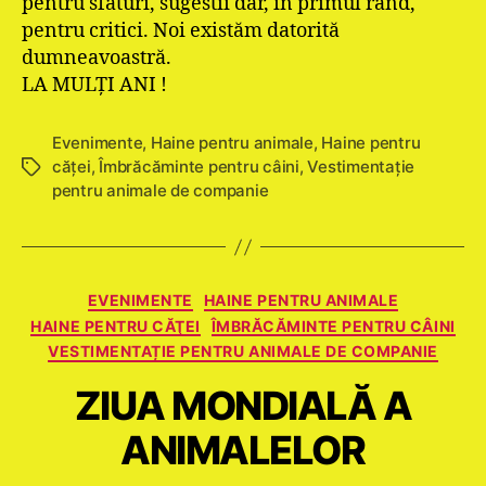
pentru sfaturi, sugestii dar, în primul rând,
pentru critici. Noi existăm datorită
dumneavoastră.
LA MULȚI ANI !
Evenimente
,
Haine pentru animale
,
Haine pentru
căţei
,
Îmbrăcăminte pentru câini
,
Vestimentație
Etichete
pentru animale de companie
Categorii
EVENIMENTE
HAINE PENTRU ANIMALE
HAINE PENTRU CĂŢEI
ÎMBRĂCĂMINTE PENTRU CÂINI
VESTIMENTAȚIE PENTRU ANIMALE DE COMPANIE
ZIUA MONDIALĂ A
ANIMALELOR