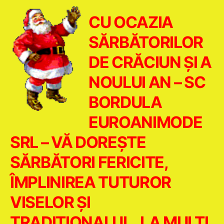
CU OCAZIA
SĂRBĂTORILOR
DE
CRĂCIUN ŞI A
NOULUI AN – SC
BORDULA
EUROANIMODE
SRL – VĂ DOREŞTE
SĂRBĂTORI FERIC
ITE,
ÎMPLINIREA TUTUROR
VISELOR ŞI
TRADIŢIONALUL „
LA MULTI