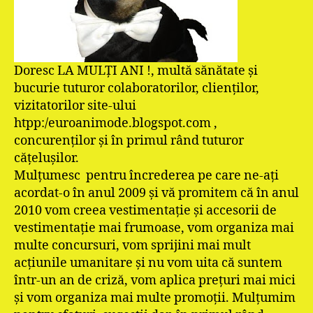
Doresc LA MULȚI ANI !, multă sănătate şi
bucurie tuturor colaboratorilor, clienţilor,
vizitatorilor site-ului
htpp:/euroanimode.blogspot.com ,
concurenților şi în primul rând tuturor
cățeluşilor.
Mulţumesc pentru încrederea pe care ne-aţi
acordat-o în anul 2009 şi vă promitem că în anul
2010 vom creea vestimentaţie şi accesorii de
vestimentaţie mai frumoase, vom organiza mai
multe concursuri, vom sprijini mai mult
acţiunile umanitare și nu vom uita că suntem
într-un an de criză, vom aplica prețuri mai mici
și vom organiza mai multe promoții. Mulţumim