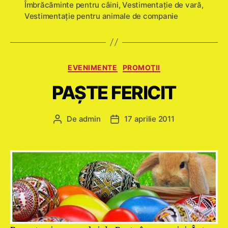
Îmbrăcăminte pentru câini
,
Vestimentaţie de vară
,
Vestimentație pentru animale de companie
Categorii
EVENIMENTE
PROMOŢII
PAŞTE FERICIT
De
admin
17 aprilie 2011
Autor
Dată
articol
articol