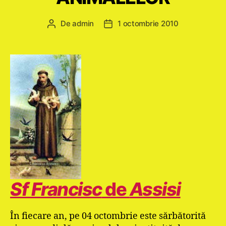
De
admin
1 octombrie 2010
Autor
Dată
articol
articol
Sf Francisc
de
Assisi
În fiecare an, pe 04 octombrie este sărbătorită