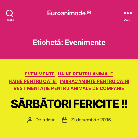
Euroanimode ®
Caută
Meniu
Etichetă:
Evenimente
Categorii
EVENIMENTE
HAINE PENTRU ANIMALE
HAINE PENTRU CĂŢEI
ÎMBRĂCĂMINTE PENTRU CÂINI
VESTIMENTAȚIE PENTRU ANIMALE DE COMPANIE
SĂRBĂTORI FERICITE !!
De
admin
21 decembrie 2015
Autor
Dată
articol
articol