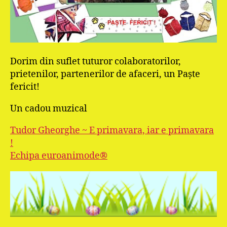
Dorim din suflet tuturor colaboratorilor,
prietenilor, partenerilor de afaceri, un Paşte
fericit!
Un cadou muzical
Tudor Gheorghe ~ E primavara, iar e primavara
!
Echipa euroanimode®