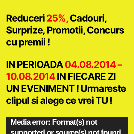
articol
articol
Reduceri
25%,
Cadouri,
Surprize, Promotii, Concurs
cu premii !
IN PERIOADA
04.08.2014 –
10.08.2014
IN FIECARE ZI
UN EVENIMENT ! Urmareste
clipul si alege ce vrei TU !
P
Media error: Format(s) not
supported or source(s) not found