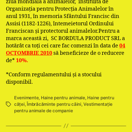
ziua mondială a animalelor, instituită de
Organizația pentru Protecția Animalelor în
anul 1931, în memoria Sfântului Francisc din
Assisi (1182-1226), întemeietorul Ordinului
Franciscan și protectorul animalelor.Pentru a
marca această zi, SC BORDULA PRODUCT SRL a
hotărât ca toți cei care fac comenzi în data de
04
OCTOMBRIE 2010
să beneficieze de o reducere
de*
10%.
*Conform regulamentului și a stocului
disponibil.
Evenimente
,
Haine pentru animale
,
Haine pentru
căţei
,
Îmbrăcăminte pentru câini
,
Vestimentație
Etichete
pentru animale de companie