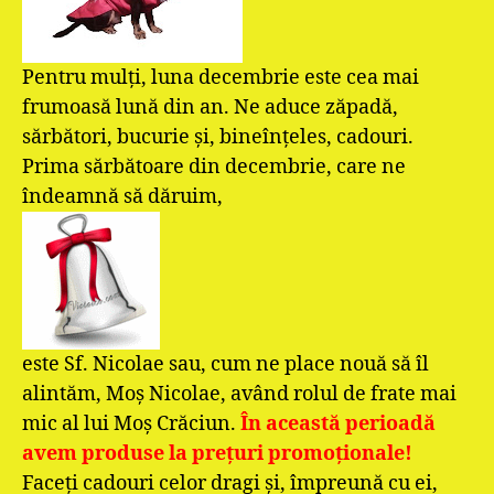
Pentru mulţi, luna decembrie este cea mai
frumoasă lună din an. Ne aduce zăpadă,
sărbători, bucurie şi, bineînţeles, cadouri.
Prima sărbătoare din decembrie, care ne
îndeamnă să dăruim,
este Sf. Nicolae sau, cum ne place nouă să îl
alintăm, Moş Nicolae, având rolul de frate mai
mic al lui Moş Crăciun.
În
această
perioadă
avem produse la preţuri promoţionale!
Faceţi cadouri celor dragi şi, împreună cu ei,