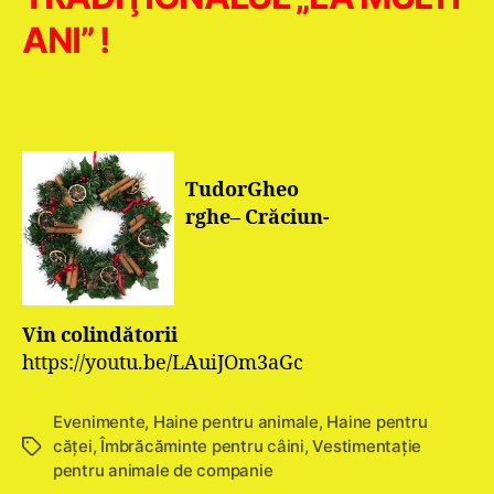
A
NI” !
Tudor
Gheo
rghe
–
Crăciun-
Vin colindătorii
https://youtu.be/LAuiJOm3aGc
Evenimente
,
Haine pentru animale
,
Haine pentru
căţei
,
Îmbrăcăminte pentru câini
,
Vestimentație
Etichete
pentru animale de companie